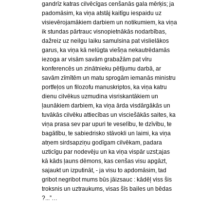
gandrīz katras cilvēcīgas cenšanās gala mērķis; ja
padomāsim, ka viņa atstāj kaitīgu iespaidu uz
visievērojamākiem darbiem un notikumiem, ka viņa
ik stundas pārtrauc visnopietnākās nodarbības,
dažreiz uz neilgu laiku samulsina pat vislielākos
garus, ka viņa kā nelūgta viešņa nekautrēdamās
iezoga ar visām savām grabažām pat vīru
konferencēs un zinātnieku pētījumu darbā, ar
savām zīmītēm un matu sprogām iemanās ministru
portfeļos un filozofu manuskriptos, ka viņa katru
dienu cilvēkus uzmudina visriskantākiem un
ļaunākiem darbiem, ka viņa ārda visdārgākās un
tuvākās cilvēku attiecības un visciešākās saites, ka
viņa prasa sev par upuri te veselību, te dzīvību, te
bagātību, te sabiedrisko stāvokli un laimi, ka viņa
atņem sirdsapziņu godīgam cilvēkam, padara
uzticīgu par nodevēju un ka viņa vispār uzst;ajas
kā kāds ļauns dēmons, kas cenšas visu apgāzt,
sajaukt un izputināt, - ja visu to apdomāsim, tad
gribot negribot mums būs jāizsauc : kādēļ viss šis
troksnis un uztraukums, visas šīs bailes un bēdas
?...”…