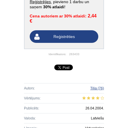
Reģistrējies
, pievieno 1 darbu un
saņem
30% atlaidi
!
2,44
Cena autoriem ar 30% atlaidi:
€
Reģistrēties
Identifikators:
263433
Autors:
Tilia
(76)
Vērtējums:
Publicēts:
26.04.2004.
Valoda:
Latviešu