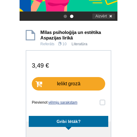
Aizvērt
.
.
Mīlas psiholoģija un estētika
Aspazijas lirikā
Referāts
10
Literatūra
3,49 €
Ielikt grozā
Pievienot
vēlmju sarakstam
Gribi lētāk?