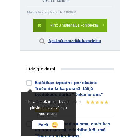
Vēsture, kultūra
Materiālu komplekts Nr. 1163801
Pirkt 3 materiālus komplektā
Apskatīt materiālu komplektu
Līdzīgie darbi
Estētikas izpratne par skaisto
Trečento laika posmā Itālijā
Dž.Bokačo darbā "Dekamerons"
Tu vari jebkuru darbu ātri
Referāts
vidusskolai
3
pievienot savu vēlmju
NOVĒRTĒTS!
sarakstam.
Reālisma un modernisma, estētikas
Forši!
un poētikas mijiedarbība krājumā
"Taureņu uzbrukums"