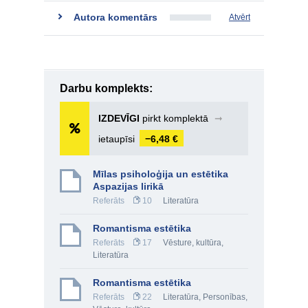
Autora komentārs
Atvērt
Darbu komplekts:
IZDEVĪGI
pirkt komplektā
➞
ietaupīsi
−6,48 €
Mīlas psiholoģija un estētika
Aspazijas lirikā
Referāts
10
Literatūra
Romantisma estētika
Referāts
17
Vēsture, kultūra
,
Literatūra
Romantisma estētika
Referāts
22
Literatūra
,
Personības
,