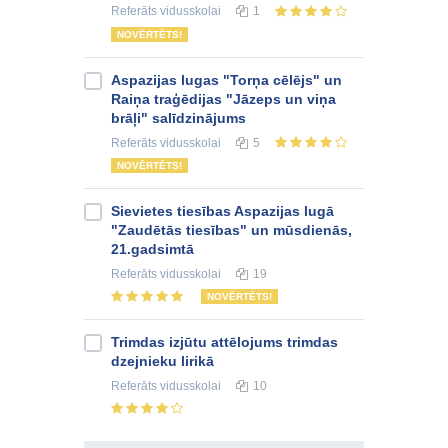
Referāts
vidusskolai
1
NOVĒRTĒTS!
Aspazijas lugas "Torņa cēlējs" un
Raiņa traģēdijas "Jāzeps un viņa
brāļi" salīdzinājums
Referāts
vidusskolai
5
NOVĒRTĒTS!
Sievietes tiesības Aspazijas lugā
"Zaudētās tiesības" un mūsdienās,
21.gadsimtā
Referāts
vidusskolai
19
NOVĒRTĒTS!
Trimdas izjūtu attēlojums trimdas
dzejnieku lirikā
Referāts
vidusskolai
10