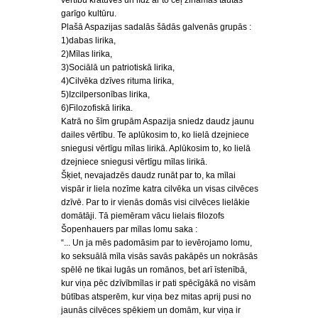
vērtību krātuves un līdz ar to ceļ zināmās tautas
garīgo kultūru.
Plašā Aspazijas sadalās šādās galvenās grupās :
1)dabas lirika,
2)Mīlas lirika,
3)Sociālā un patriotiskā lirika,
4)Cilvēka dzīves rituma lirika,
5)Izcilpersonības lirika,
6)Filozofiskā lirika.
Katrā no šīm grupām Aspazija sniedz daudz jaunu
dailes vērtību. Te aplūkosim to, ko lielā dzejniece
sniegusi vērtīgu mīlas lirikā. Aplūkosim to, ko lielā
dzejniece sniegusi vērtīgu mīlas lirikā.
Šķiet, nevajadzēs daudz runāt par to, ka mīlai
vispār ir liela nozīme katra cilvēka un visas cilvēces
dzīvē. Par to ir vienās domās visi cilvēces lielākie
domātāji. Tā piemēram vācu lielais filozofs
Šopenhauers par mīlas lomu saka :
“... Un ja mēs padomāsim par to ievērojamo lomu,
ko seksuālā mīla visās savās pakāpēs un nokrāsās
spēlē ne tikai lugās un romānos, bet arī īstenībā,
kur viņa pēc dzīvībmīlas ir pati spēcīgākā no visām
būtības atsperēm, kur viņa bez mitas aprij pusi no
jaunās cilvēces spēkiem un domām, kur viņa ir