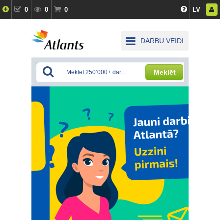
0
0
0
LV
DARBU VEIDI
Meklēt