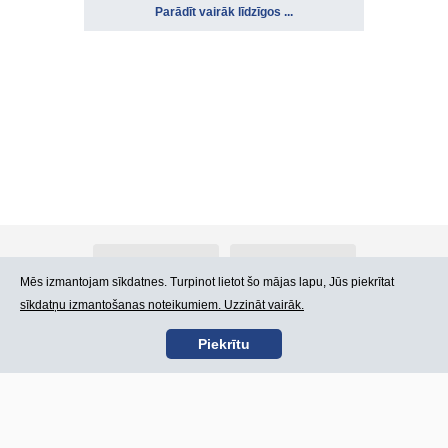
Parādīt vairāk līdzīgos ...
Par Atlants.lv
Reklāma
Mēs izmantojam sīkdatnes. Turpinot lietot šo mājas lapu, Jūs piekrītat
sīkdatņu izmantošanas noteikumiem. Uzzināt vairāk.
Kontakti
Lietošanas noteikumi
Piekrītu
SIA „CDI” © 2002 -
Lapas karte
2026