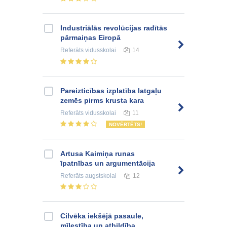
Industriālās revolūcijas radītās
pārmaiņas Eiropā
Referāts
vidusskolai
14
Pareizticības izplatība latgaļu
zemēs pirms krusta kara
Referāts
vidusskolai
11
NOVĒRTĒTS!
Artusa Kaimiņa runas
īpatnības un argumentācija
Referāts
augstskolai
12
Cilvēka iekšējā pasaule,
mīlestība un atbildība