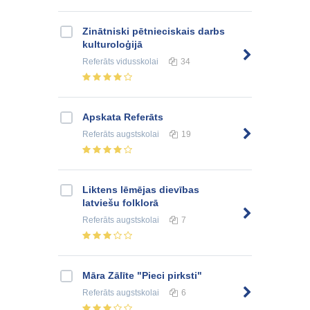
Zinātniski pētnieciskais darbs
kulturoloģijā
Referāts
vidusskolai
34
Apskata Referāts
Referāts
augstskolai
19
Liktens lēmējas dievības
latviešu folklorā
Referāts
augstskolai
7
Māra Zālīte "Pieci pirksti"
Referāts
augstskolai
6