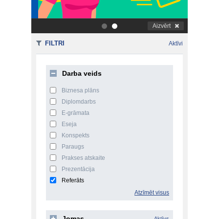
Aizvērt
.
.
FILTRI
Aktīvi
Darba veids
Biznesa plāns
Diplomdarbs
E-grāmata
Eseja
Konspekts
Paraugs
Prakses atskaite
Prezentācija
Referāts
Atzīmēt visus
Jomas
Aktīvs