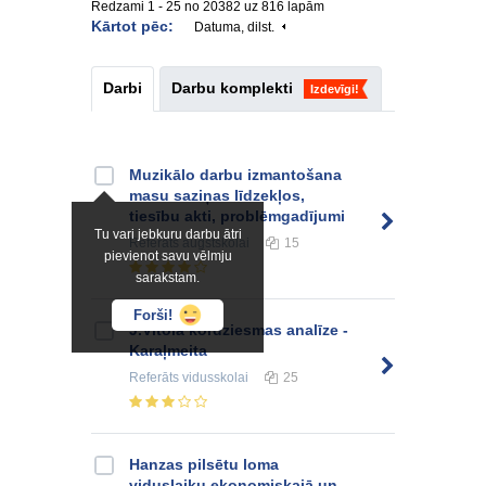
Redzami 1 - 25 no 20382 uz 816 lapām
Kārtot pēc:
Datuma, dilst.
Darbi
Darbu komplekti
Izdevīgi!
Muzikālo darbu izmantošana
masu saziņas līdzekļos,
tiesību akti, problēmgadījumi
Tu vari jebkuru darbu ātri
Referāts
augstskolai
15
pievienot savu vēlmju
sarakstam.
Forši!
J.Vītola kordziesmas analīze -
Karaļmeita
Referāts
vidusskolai
25
Hanzas pilsētu loma
viduslaiku ekonomiskajā un