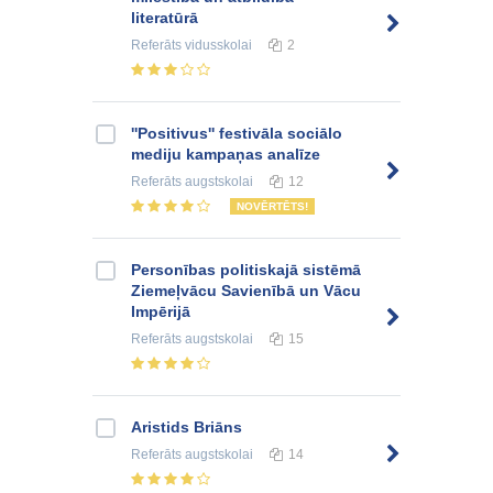
literatūrā
Referāts
vidusskolai
2
''Positivus'' festivāla sociālo
mediju kampaņas analīze
Referāts
augstskolai
12
NOVĒRTĒTS!
Personības politiskajā sistēmā
Ziemeļvācu Savienībā un Vācu
Impērijā
Referāts
augstskolai
15
Aristids Briāns
Referāts
augstskolai
14