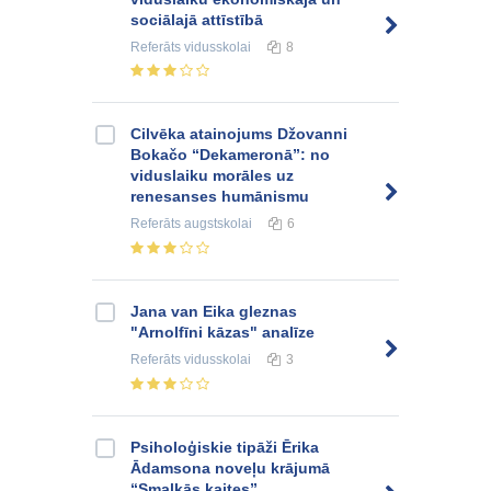
sociālajā attīstībā
Referāts
vidusskolai
8
Cilvēka atainojums Džovanni
Bokačo “Dekameronā”: no
viduslaiku morāles uz
renesanses humānismu
Referāts
augstskolai
6
Jana van Eika gleznas
"Arnolfīni kāzas" analīze
Referāts
vidusskolai
3
Psiholoģiskie tipāži Ērika
Ādamsona noveļu krājumā
“Smalkās kaites”