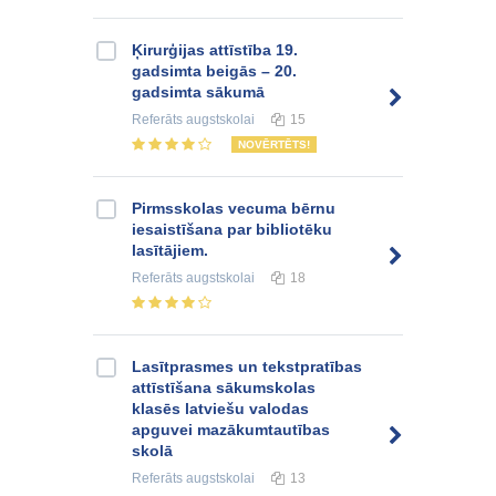
Ķirurģijas attīstība 19.
gadsimta beigās – 20.
gadsimta sākumā
Referāts
augstskolai
15
NOVĒRTĒTS!
Pirmsskolas vecuma bērnu
iesaistīšana par bibliotēku
lasītājiem.
Referāts
augstskolai
18
Lasītprasmes un tekstpratības
attīstīšana sākumskolas
klasēs latviešu valodas
apguvei mazākumtautības
skolā
Referāts
augstskolai
13