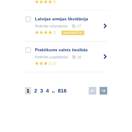
Latvijas armijas likvidācija
Referāts
vidusskolai
17
NOVĒRTĒTS!
Praktikums valsts tiesībās
Referāts
augstskolai
16
1
2
3
4
..
816