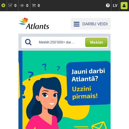
0
0
0
LV
DARBU VEIDI
Meklēt