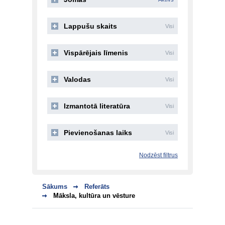
Lappušu skaits
Visi
Vispārējais līmenis
Visi
Valodas
Visi
Izmantotā literatūra
Visi
Pievienošanas laiks
Visi
Nodzēst filtrus
Sākums
Referāts
Māksla, kultūra un vēsture