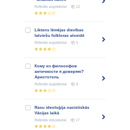
Referāts
augstskolai
12
Liktens lēmējas dievības
latviešu folkloras atveidē
Referāts
augstskolai
5
Кому из философов
античности я доверяю?
Аристотель
Referāts
augstskolai
9
Rasu ideoloģija nacistiskās
Vācijas laikā
Referāts
vidusskolai
17