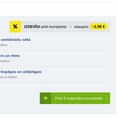
IZDEVĪGI
pirkt komplektā
➞
ietaupīsi
−2,98 €
 senlatviešu sētā
ultūra
rs un ritms
 kultūra
 kopējais un atšķirīgais
no un teātris
Pirkt 3 materiālus komplektā