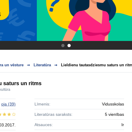
.
.
ra un vēsture
Literatūra
Lieldienu tautasdziesmu saturs un rit
 saturs un ritms
kultūra
oja
(39)
Līmenis:
Vidusskolas
Literatūras saraksts:
5 vienības
Atsauces:
Ir
03.2017.