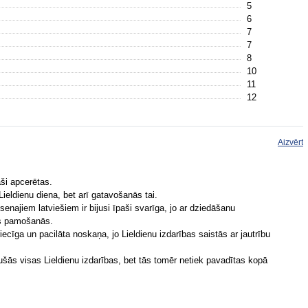
5
6
7
7
8
10
11
12
Aizvērt
aši apcerētas.
Lieldienu diena, bet arī gatavošanās tai.
enajiem latviešiem ir bijusi īpaši svarīga, jo ar dziedāšanu
as pamošanās.
ecīga un pacilāta noskaņa, jo Lieldienu izdarības saistās ar jautrību
ušās visas Lieldienu izdarības, bet tās tomēr netiek pavadītas kopā