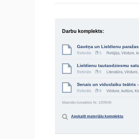
Darbu komplekts:
Gavēņa un Lieldienu paražas
Referāts
5
Reliģija
,
Vēsture, k
Lieldienu tautasdziesmu satu
Referāts
6
Literatūra
,
Vēsture,
Senais un viduslaiku teātris -
Referāts
8
Vēsture, kultūra
,
Ki
Materiālu komplekts Nr. 1359545
Apskatīt materiālu komplektu