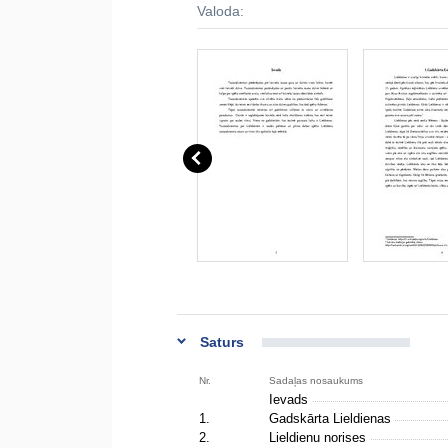
Valoda:
Saturs
Nr.
Sadaļas nosaukums
Ievads
1.
Gadskārta Lieldienas
2.
Lieldienu norises