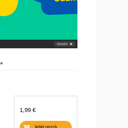
Aizvērt
ms
1,99 €
Ielikt grozā