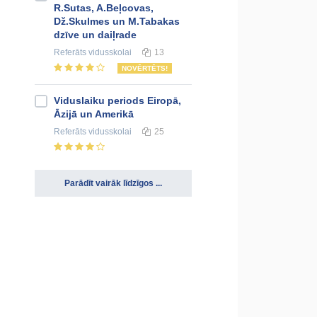
R.Sutas, A.Beļcovas,
Dž.Skulmes un M.Tabakas
dzīve un daiļrade
Referāts
vidusskolai
13
NOVĒRTĒTS!
Viduslaiku periods Eiropā,
Āzijā un Amerikā
Referāts
vidusskolai
25
Parādīt vairāk līdzīgos ...