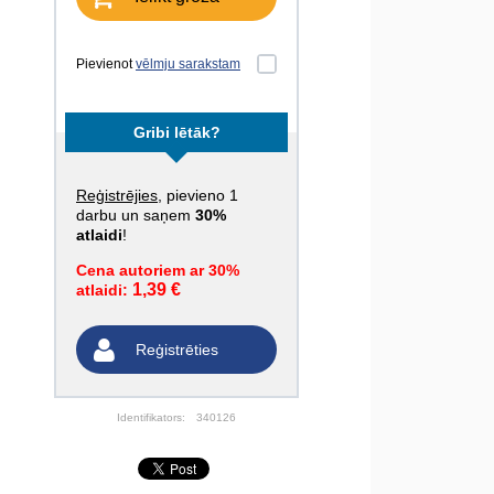
Pievienot
vēlmju sarakstam
Gribi lētāk?
Reģistrējies
, pievieno 1
darbu un saņem
30%
atlaidi
!
Cena autoriem ar 30%
1,39 €
atlaidi:
Reģistrēties
Identifikators:
340126