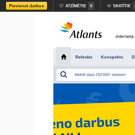
Pievienot darbus
ATZĪMĒTIE
0
SKATĪTIE
interneta 
Referāts
Konspekts
D