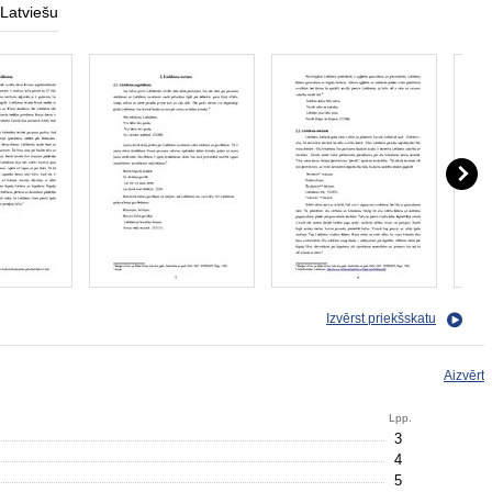
Latviešu
Izvērst priekšskatu
Aizvērt
Lpp.
3
4
5