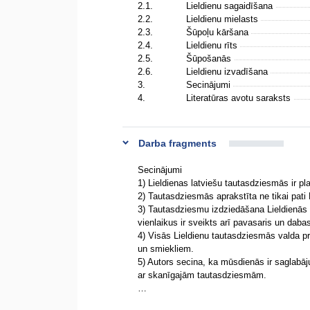
2.1.
Lieldienu sagaidīšana
2.2.
Lieldienu mielasts
2.3.
Šūpoļu kāršana
2.4.
Lieldienu rīts
2.5.
Šūpošanās
2.6.
Lieldienu izvadīšana
3.
Secinājumi
4.
Literatūras avotu saraksts
Darba fragments
Secinājumi
1) Lieldienas latviešu tautasdziesmās ir pl
2) Tautasdziesmās aprakstīta ne tikai pati 
3) Tautasdziesmu izdziedāšana Lieldienās s
vienlaikus ir sveikts arī pavasaris un dab
4) Visās Lieldienu tautasdziesmās valda pri
un smiekliem.
5) Autors secina, ka mūsdienās ir saglabāj
ar skanīgajām tautasdziesmām.
…