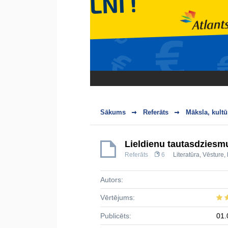
Sākums
Referāts
Māksla, kultū
Lieldienu tautasdziesmu
Referāts
6
Literatūra
,
Vēsture, 
Autors:
Vērtējums:
Publicēts:
01.