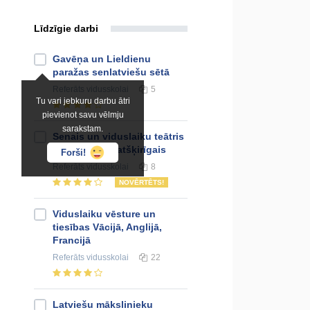
Līdzīgie darbi
Gavēņa un Lieldienu
paražas senlatviešu sētā
Referāts
vidusskolai
5
Tu vari jebkuru darbu ātri
pievienot savu vēlmju
sarakstam.
Senais un viduslaiku teātris
- kopējais un atšķirīgais
Forši!
Referāts
vidusskolai
8
NOVĒRTĒTS!
Viduslaiku vēsture un
tiesības Vācijā, Anglijā,
Francijā
Referāts
vidusskolai
22
Latviešu mākslinieku