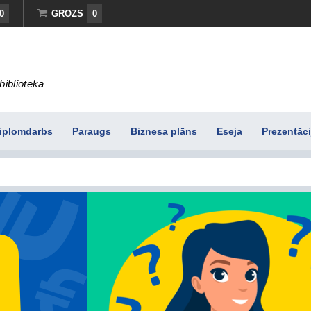
0
GROZS
0
bibliotēka
iplomdarbs
Paraugs
Biznesa plāns
Eseja
Prezentāci