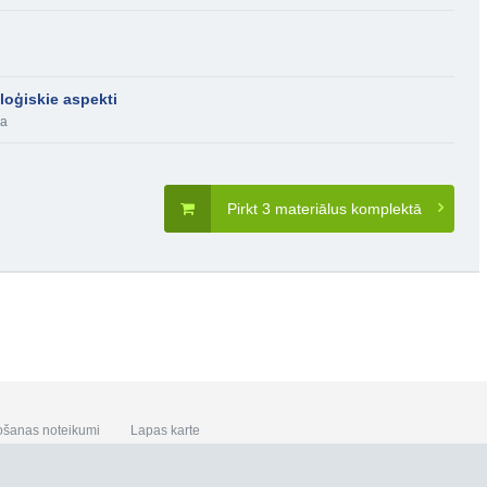
loģiskie aspekti
ba
Pirkt 3 materiālus komplektā
ošanas noteikumi
Lapas karte