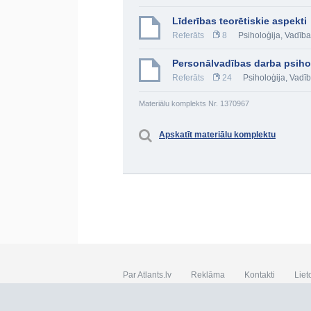
Līderības teorētiskie aspekti
Referāts
8
Psiholoģija
,
Vadība
Personālvadības darba psiho
Referāts
24
Psiholoģija
,
Vadī
Materiālu komplekts Nr. 1370967
Apskatīt materiālu komplektu
Par Atlants.lv
Reklāma
Kontakti
Liet
SIA „CDI” © 2002 - 2026