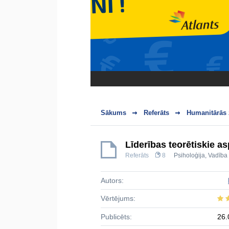
Sākums
Referāts
Humanitārās 
Līderības teorētiskie as
Referāts
8
Psiholoģija
,
Vadība
Autors:
Vērtējums:
Publicēts:
26.