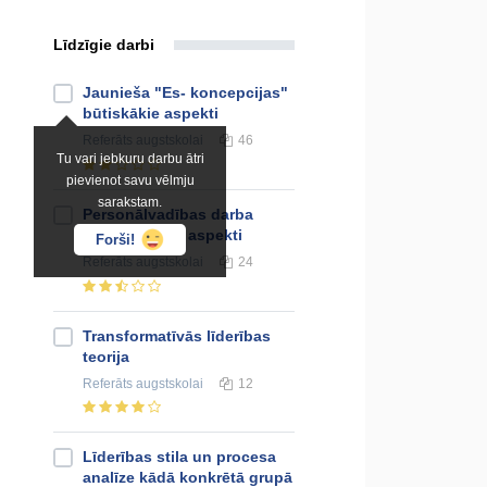
Līdzīgie darbi
Jaunieša "Es- koncepcijas"
būtiskākie aspekti
Referāts
augstskolai
46
Tu vari jebkuru darbu ātri
pievienot savu vēlmju
sarakstam.
Personālvadības darba
psiholoģiskie aspekti
Forši!
Referāts
augstskolai
24
Transformatīvās līderības
teorija
Referāts
augstskolai
12
Līderības stila un procesa
analīze kādā konkrētā grupā