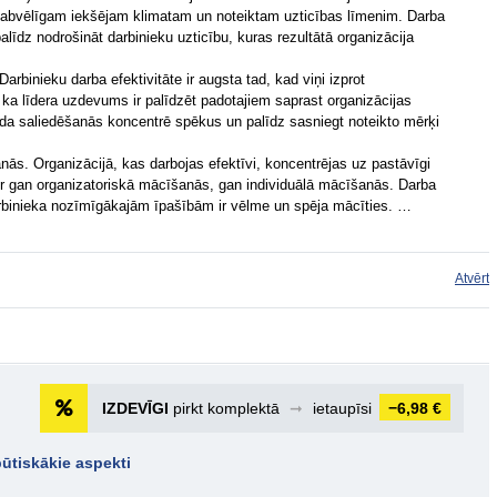
būt labvēlīgam iekšējam klimatam un noteiktam uzticības līmenim. Darba
līdz nodrošināt darbinieku uzticību, kuras rezultātā organizācija
Darbinieku darba efektivitāte ir augsta tad, kad viņi izprot
, ka līdera uzdevums ir palīdzēt padotajiem saprast organizācijas
ida saliedēšanās koncentrē spēkus un palīdz sasniegt noteikto mērķi
nās. Organizācijā, kas darbojas efektīvi, koncentrējas uz pastāvīgi
r gan organizatoriskā mācīšanās, gan individuālā mācīšanās. Darba
rbinieka nozīmīgākajām īpašībām ir vēlme un spēja mācīties. …
Atvērt
IZDEVĪGI
pirkt komplektā
➞
ietaupīsi
−6,98 €
ūtiskākie aspekti