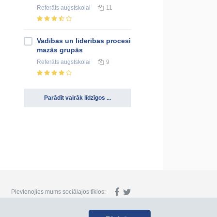
Referāts
augstskolai
11
Vadības un līderības procesi
mazās grupās
Referāts
augstskolai
9
Parādīt vairāk līdzīgos ...
Pievienojies mums sociālajos tīklos: