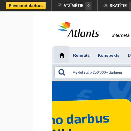
Pievienot darbus
ATZĪMĒTIE
0
SKATĪTIE
interneta 
Referāts
Konspekts
D