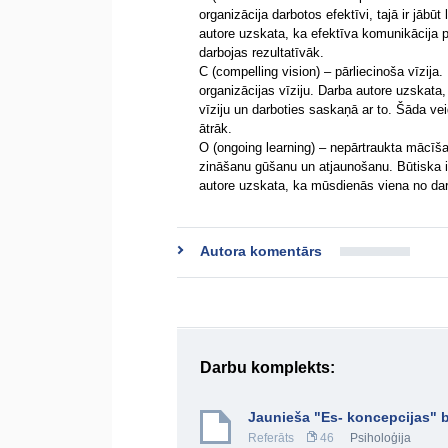
organizācija darbotos efektīvi, tajā ir jā
autore uzskata, ka efektīva komunikācija pa
darbojas rezultatīvāk.
C (compelling vision) – pārliecinoša vīzija. 
organizācijas vīziju. Darba autore uzskata
vīziju un darboties saskaņā ar to. Šāda ve
ātrāk.
O (ongoing learning) – nepārtraukta mācīša
zināšanu gūšanu un atjaunošanu. Būtiska i
autore uzskata, ka mūsdienās viena no da
Autora komentārs
Darbu komplekts:
Jaunieša "Es- koncepcijas" b
Referāts
46
Psiholoģija