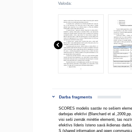
Valoda:
Darba fragments
SCORES modelis sastāv no sešiem elementi
darbojas efektīvi (Blanchard et al.,2009,pp.
visi seši zemāk minētie elementi, tas nozīmē
efektīvs līderis īsteno savā ikdienas darbā
S (shared information and open communicati