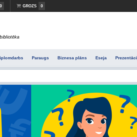
0
GROZS
0
bibliotēka
iplomdarbs
Paraugs
Biznesa plāns
Eseja
Prezentāci