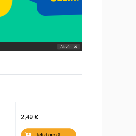
Aizvērt
2,49 €
Ielikt grozā