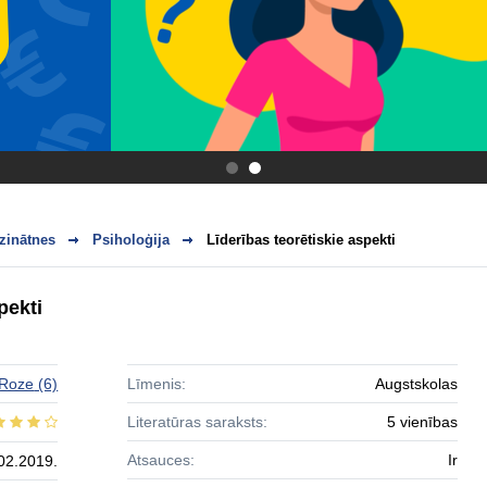
.
.
zinātnes
Psiholoģija
Līderības teorētiskie aspekti
pekti
Roze
(6)
Līmenis:
Augstskolas
Literatūras saraksts:
5 vienības
Atsauces:
Ir
02.2019.