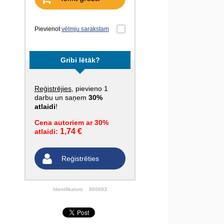
Pievienot
vēlmju sarakstam
Gribi lētāk?
Reģistrējies
, pievieno 1
darbu un saņem
30%
atlaidi
!
Cena autoriem ar 30%
1,74 €
atlaidi:
Reģistrēties
Identifikators:
860893