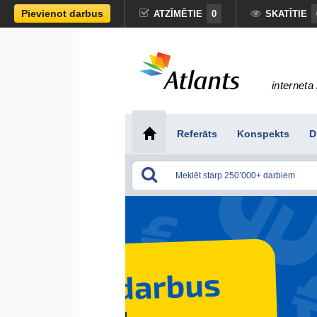
Pievienot darbus
ATZĪMĒTIE
0
SKATĪTIE
interneta 
Referāts
Konspekts
D