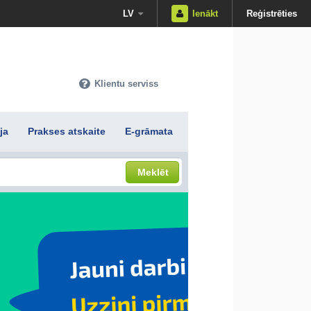
LV
Ienākt
Reģistrēties
Klientu serviss
ja
Prakses atskaite
E-grāmata
Meklēt