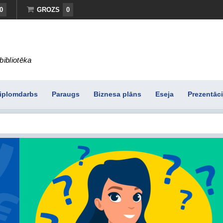
0
GROZS
0
bibliotēka
iplomdarbs
Paraugs
Biznesa plāns
Eseja
Prezentāci