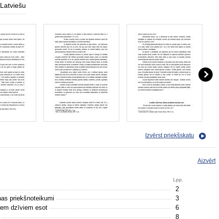
Latviešu
Izvērst priekšskatu
Aizvērt
Lpp.
2
anas priekšnoteikumi
3
tiem dzīviem esot
6
u
8