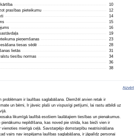
 kārtība
10
dzot prasības pieteikumu
12
kti
14
ums
15
tojums
16
 sastāvdaļa
19
pieteikuma pieņemšanas
23
ztiesāšana tiesas sēdē
28
ršanas lietās
31
rvalstu tiesību normas
34
36
38
Aizvērt
 problēmam ir laulības saglabāšana. Diemžēl arvien retak ir
te un bērni, Ir jāveic plaši un vispusīgi petījumi, lai rastu atbildi uz
ijā.
 nosaka likumīgā laulībā esošiem laulātajiem tiesības un pienakumus.
 pienākumu nepildīšana, kas noved pie strida, kas bieži vien ir
r vienoties mierīgā ceļā. Savstarpējo domstarpību neatrisināšana
kad vairs nav iespējama laulības saglabāšana, ir jāpalīdz personai