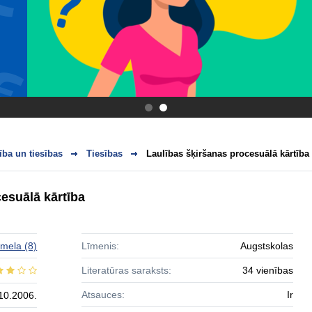
.
.
ba un tiesības
Tiesības
Laulības šķiršanas procesuālā kārtība
esuālā kārtība
omela
(8)
Līmenis:
Augstskolas
Literatūras saraksts:
34 vienības
Atsauces:
Ir
10.2006.