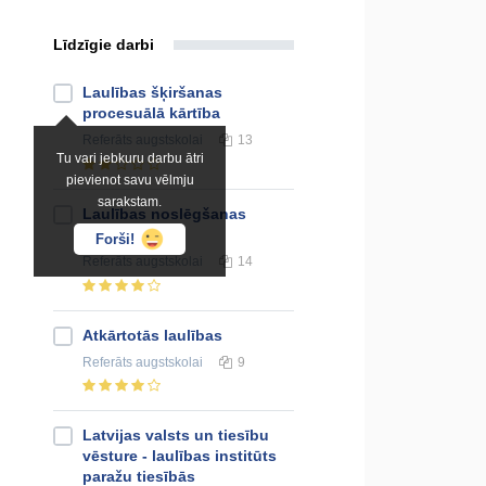
Līdzīgie darbi
Laulības šķiršanas
procesuālā kārtība
Referāts
augstskolai
13
Tu vari jebkuru darbu ātri
pievienot savu vēlmju
sarakstam.
Laulības noslēgšanas
kārtība
Forši!
Referāts
augstskolai
14
Atkārtotās laulības
Referāts
augstskolai
9
Latvijas valsts un tiesību
vēsture - laulības institūts
paražu tiesībās