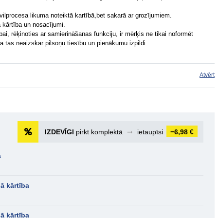
ivilprocesa likuma noteiktā kartībā,bet sakarā ar grozījumiem.
a kārtība un nosacījumi.
bai, rēķinoties ar samierināšanas funkciju, ir mērķis ne tikai noformēt
 ja tas neaizskar pilsoņu tiesību un pienākumu izpildi. …
Atvērt
IZDEVĪGI
pirkt komplektā
➞
ietaupīsi
−6,98 €
a
ā kārtība
ā kārtība