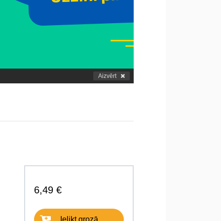
Aizvērt
6,49 €
Ielikt grozā