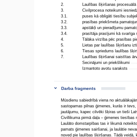
2.
Laulības šķiršanas procesuālā
3.
Civilprocesa noteikumi iesnie
3.1.
puses kā obligāti tiesību subje
3.2.
prasības priekšmeta pamatoj
3.3.
apstākļi un pieradījumu pama
3.4.
prasītāja prasījumi kā svarīga
4.
Tālāka virzība pēc prasības 
5.
Lietas par laulības šķiršanu i
6.
Tiesas spriedums laulības šķi
7.
Laulības šķiršanai saistītas ā
Secinājumi un priekšlikumi
Izmantoto avotu saraksts
Darba fragments
Mūsdienu sabiedrībā viena no aktuālākajām
sastopamas pilnas ģimenes, kurās ir tevs, ma
jautājumu, kapec cilvēki šķiras un tieši Latv
Civillikuma pirmā daļa – ģimenes tiesības
Laulāto domstarpības tas ir likumā noteikto
pamats ģimenes sairšanai, ja laulātie neva
noved pie laulības šķiršanas. Tādā veidā, 