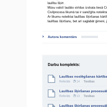
laulību šķirt .
Mūsu valstī laulāto strīdus izskata tiesā C
Civilprocesa likumā tai ir sarežģīta noteikt
Ar likumu noteiktai laulības šķiršanas kārtī
laulības šķiršanu, bet arī saglabāt ģimeni,
Autora komentārs
Darbu komplekts:
Laulības noslēgšanas kārtīb
Referāts
14
Tiesības
Laulības šķiršanas procesuāl
Referāts
13
Tiesības
Laulības šķiršanas procesuāl