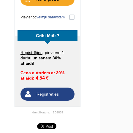
Pievienot
vēlmju sarakstam
Gribi lētāk?
Reģistrējies
, pievieno 1
darbu un saņem
30%
atlaidi
!
Cena autoriem ar 30%
4,54 €
atlaidi:
Reģistrēties
Identifikators:
158837