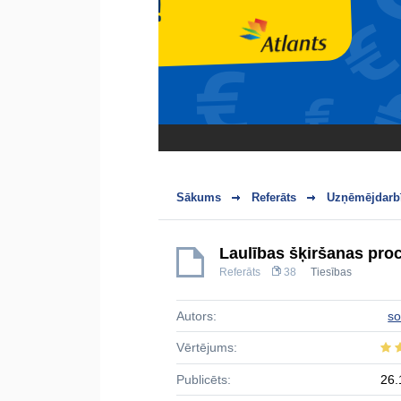
Sākums
Referāts
Uzņēmējdarbī
Laulības šķiršanas proc
Referāts
38
Tiesības
Autors:
s
Vērtējums:
Publicēts:
26.