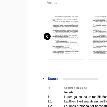
Valoda:
Saturs
Nr.
Sadaļas nosaukums
Ievads
1.
Likumīga laulība un tās šķirš
1.1.
Laulības šķiršana abiem laulā
1.2.
Laulības atzīšana par neesoš