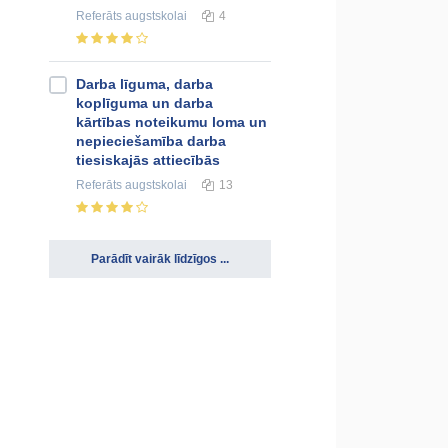
Referāts
augstskolai
4
Darba līguma, darba
koplīguma un darba
kārtības noteikumu loma un
nepieciešamība darba
tiesiskajās attiecībās
Referāts
augstskolai
13
Parādīt vairāk līdzīgos ...