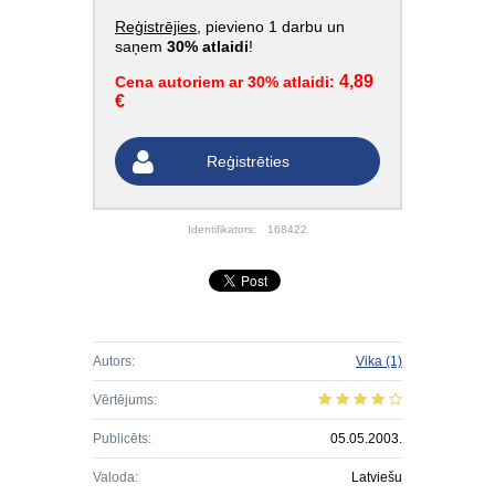
Reģistrējies
, pievieno 1 darbu un
saņem
30% atlaidi
!
4,89
Cena autoriem ar 30% atlaidi:
€
Reģistrēties
Identifikators:
168422
Autors:
Vika
(1)
Vērtējums:
Publicēts:
05.05.2003.
Valoda:
Latviešu