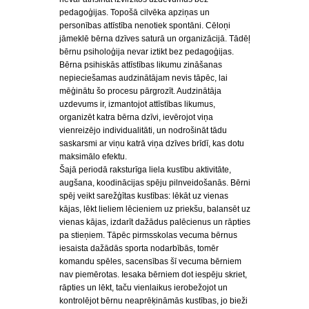
pedagoģijas. Topošā cilvēka apziņas un
personības attīstība nenotiek spontāni. Cēloņi
jāmeklē bērna dzīves saturā un organizācijā. Tādēļ
bērnu psiholoģija nevar iztikt bez pedagoģijas.
Bērna psihiskās attīstības likumu zināšanas
nepieciešamas audzinātājam nevis tāpēc, lai
mēģinātu šo procesu pārgrozīt. Audzinātāja
uzdevums ir, izmantojot attīstības likumus,
organizēt katra bērna dzīvi, ievērojot viņa
vienreizējo individualitāti, un nodrošināt tādu
saskarsmi ar viņu katrā viņa dzīves brīdī, kas dotu
maksimālo efektu.
Šajā periodā raksturīga liela kustību aktivitāte,
augšana, koodinācijas spēju pilnveidošanās. Bērni
spēj veikt sarežģītas kustības: lēkāt uz vienas
kājas, lēkt lieliem lēcieniem uz priekšu, balansēt uz
vienas kājas, izdarīt dažādus palēcienus un rāpties
pa stieņiem. Tāpēc pirmsskolas vecuma bērnus
iesaista dažādās sporta nodarbībās, tomēr
komandu spēles, sacensības šī vecuma bērniem
nav piemērotas. Iesaka bērniem dot iespēju skriet,
rāpties un lēkt, taču vienlaikus ierobežojot un
kontrolējot bērnu neaprēķināmās kustības, jo bieži