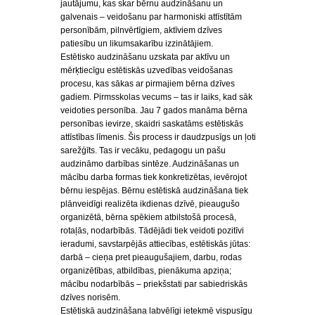
jautājumu, kas skar bērnu audzināšanu un
galvenais – veidošanu par harmoniski attīstītām
personībām, pilnvērtīgiem, aktīviem dzīves
patiesību un likumsakarību izzinātājiem.
Estētisko audzināšanu uzskata par aktīvu un
mērķtiecīgu estētiskās uzvedības veidošanas
procesu, kas sākas ar pirmajiem bērna dzīves
gadiem. Pirmsskolas vecums – tas ir laiks, kad sāk
veidoties personība. Jau 7 gados manāma bērna
personības ievirze, skaidri saskatāms estētiskās
attīstības līmenis. Šis process ir daudzpusīgs un ļoti
sarežģīts. Tas ir vecāku, pedagogu un pašu
audzināmo darbības sintēze. Audzināšanas un
mācību darba formas tiek konkretizētas, ievērojot
bērnu iespējas. Bērnu estētiskā audzināšana tiek
plānveidīgi realizēta ikdienas dzīvē, pieaugušo
organizētā, bērna spēkiem atbilstošā procesā,
rotaļās, nodarbībās. Tādējādi tiek veidoti pozitīvi
ieradumi, savstarpējās attiecības, estētiskās jūtas:
darbā – cieņa pret pieaugušajiem, darbu, rodas
organizētības, atbildības, pienākuma apziņa;
mācību nodarbībās – priekšstati par sabiedriskās
dzīves norisēm.
Estētiskā audzināšana labvēlīgi ietekmē vispusīgu