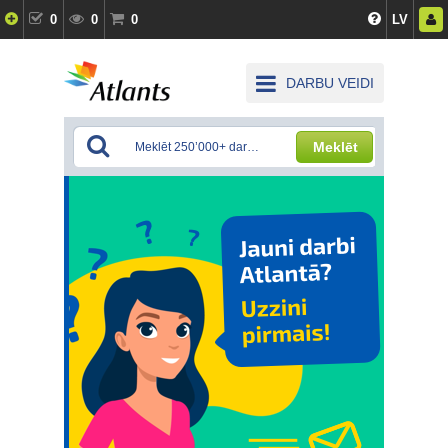
0
0
0
LV
DARBU VEIDI
Meklēt