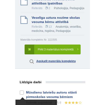
attīstības īpatnības
Referāts
2
Psiholoģija
,
Pedagoģija
Veselīga uztura nozīme skolas
vecuma bērnu attīstībā
Referāts
13
Anatomija, veselība,
medicīna, higiēna
,
Pedagoģija
Materiālu komplekts Nr. 1111505
Pirkt 3 materiālus komplektā
Apskatīt materiālu komplektu
Līdzīgie darbi
Mūsdienu latviešu autoru stāsti
pirmsskolas vecuma bērniem
Referāts
augstskolai
6