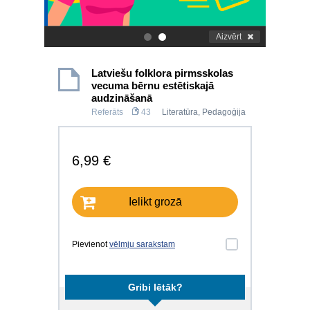
Aizvērt
.
.
Latviešu folklora pirmsskolas
vecuma bērnu estētiskajā
audzināšanā
Referāts
43
Literatūra
,
Pedagoģija
6,99 €
Ielikt grozā
Pievienot
vēlmju sarakstam
Gribi lētāk?