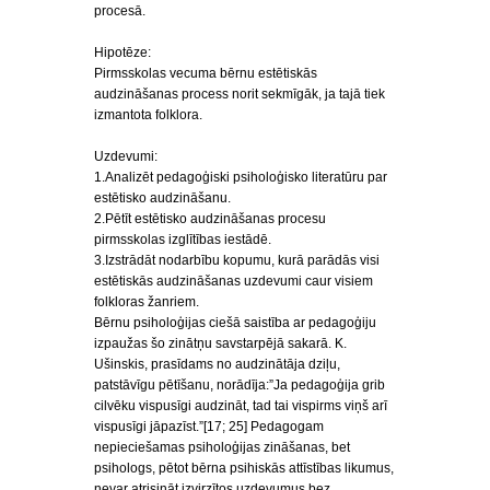
procesā.
Hipotēze:
Pirmsskolas vecuma bērnu estētiskās
audzināšanas process norit sekmīgāk, ja tajā tiek
izmantota folklora.
Uzdevumi:
1.Analizēt pedagoģiski psiholoģisko literatūru par
estētisko audzināšanu.
2.Pētīt estētisko audzināšanas procesu
pirmsskolas izglītības iestādē.
3.Izstrādāt nodarbību kopumu, kurā parādās visi
estētiskās audzināšanas uzdevumi caur visiem
folkloras žanriem.
Bērnu psiholoģijas ciešā saistība ar pedagoģiju
izpaužas šo zinātņu savstarpējā sakarā. K.
Ušinskis, prasīdams no audzinātāja dziļu,
patstāvīgu pētīšanu, norādīja:”Ja pedagoģija grib
cilvēku vispusīgi audzināt, tad tai vispirms viņš arī
vispusīgi jāpazīst.”[17; 25] Pedagogam
nepieciešamas psiholoģijas zināšanas, bet
psihologs, pētot bērna psihiskās attīstības likumus,
nevar atrisināt izvirzītos uzdevumus bez