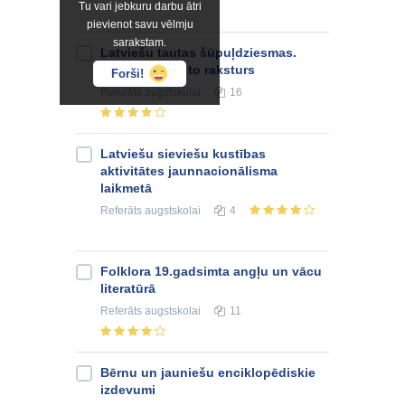
Tu vari jebkuru darbu ātri
pievienot savu vēlmju
sarakstam.
Latviešu tautas šūpuļdziesmas.
Motīvi, tēli un to raksturs
Forši!
Referāts
augstskolai
16
Latviešu sieviešu kustības
aktivitātes jaunnacionālisma
laikmetā
Referāts
augstskolai
4
Folklora 19.gadsimta angļu un vācu
literatūrā
Referāts
augstskolai
11
Bērnu un jauniešu enciklopēdiskie
izdevumi