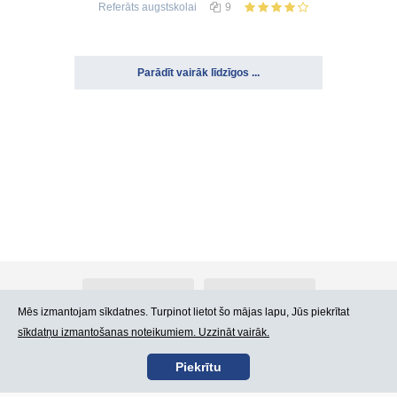
Referāts
augstskolai
9
Parādīt vairāk līdzīgos ...
Par Atlants.lv
Reklāma
Mēs izmantojam sīkdatnes. Turpinot lietot šo mājas lapu, Jūs piekrītat
sīkdatņu izmantošanas noteikumiem. Uzzināt vairāk.
Kontakti
Lietošanas noteikumi
Piekrītu