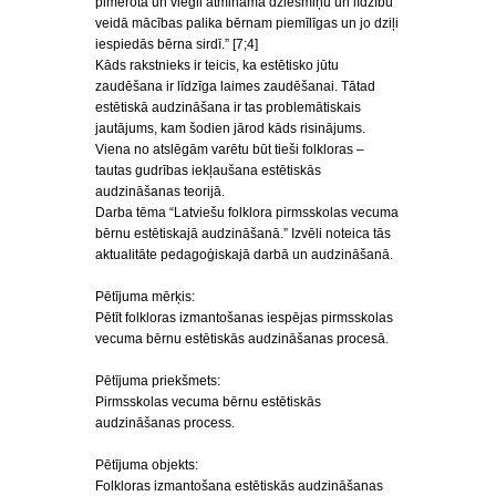
pimērotā un viegli atminamā dziesmiņu un līdzību
veidā mācības palika bērnam piemīlīgas un jo dziļi
iespiedās bērna sirdī.” [7;4]
Kāds rakstnieks ir teicis, ka estētisko jūtu
zaudēšana ir līdzīga laimes zaudēšanai. Tātad
estētiskā audzināšana ir tas problemātiskais
jautājums, kam šodien jārod kāds risinājums.
Viena no atslēgām varētu būt tieši folkloras –
tautas gudrības iekļaušana estētiskās
audzināšanas teorijā.
Darba tēma “Latviešu folklora pirmsskolas vecuma
bērnu estētiskajā audzināšanā.” Izvēli noteica tās
aktualitāte pedagoģiskajā darbā un audzināšanā.
Pētījuma mērķis:
Pētīt folkloras izmantošanas iespējas pirmsskolas
vecuma bērnu estētiskās audzināšanas procesā.
Pētījuma priekšmets:
Pirmsskolas vecuma bērnu estētiskās
audzināšanas process.
Pētījuma objekts:
Folkloras izmantošana estētiskās audzināšanas