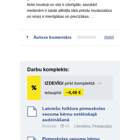
lielie muskuļi un viņi ir izturīgāki, savukārt
meitenēm ir labāk attīstīta sīkā pirkstu muskulatūra
un viņas ir mierīgākas un precīzākas. …
Autora komentārs
Atvērt
Darbu komplekts:
IZDEVĪGI
pirkt komplektā
➞
ietaupīsi
−4,48 €
Latviešu folklora pirmsskolas
vecuma bērnu estētiskajā
audzināšanā
Referāts
43
Literatūra
,
Pedagoģija
Pirmsskolas vecuma bērnu