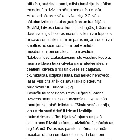
attīstību, audzina gaumi, attīsta fantāziju, bagātina
emocionālo dzīvi un bērna personību vispār.
Ar ko tad sākas cilvēka dzīvesziņa? Cilvēces
sākotne izriet no tautas gudrības un tradīcijām.
Sevišķi, latviešu tauta, kurai ir tik bagāts, krāšņs un
daudzveidīgs folkloras materiāls, kura var lepoties
ar savu senču tikumiem un parašām, arī šodien var
smelties no šiem senajiem, bet vienlīdz
mūsdienīgajiem un aktuālajiem avotiem.
“Izlobot mūsu tautasdziesmu īsto veselīgo kodolu,
mums atklājas tajās cilvēka gara labākie ideālie
centieni, cilvēka sirds un dvēseles daiļākās,
tikumīgākās, dziļākās jūtas, kas nekad nenoveco,
lai arī viss cits ārišķīgs sava laika piederums
pārgrozās.” K. Barons [7; 2]
Latviešu tautasdziesmu tēvs Krišjānis Barons
uzsvēris dainu milzīgo audzinošo un izglītojošo
lomu jau senatnē, teikdams: ”Skolu senāk nebija,
viņu vietu savā dzīvē it teicami izpildīja
tautasdziesmas. Tas bija ievērojams un plaši
izlietojams līdzeklis bērnu audzināšanā, mācībā un
izglītošanā. Dziesmas pasniedz bērnam pirmās
mācības rātnībā un tikumos, un šādā bērniem