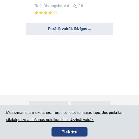
Referāts
augstskolai
16
Parādīt vairāk līdzīgos ...
Par Atlants.lv
Reklāma
Mēs izmantojam sīkdatnes. Turpinot lietot šo mājas lapu, Jūs piekrītat
sīkdatņu izmantošanas noteikumiem. Uzzināt vairāk.
Kontakti
Lietošanas noteikumi
Piekrītu