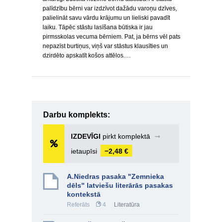
palīdzību bērni var izdzīvot dažādu varoņu dzīves,
palielināt savu vārdu krājumu un lieliski pavadīt
laiku. Tāpēc stāstu lasīšana būtiska ir jau
pirmsskolas vecuma bērniem. Pat, ja bērns vēl pats
nepazīst burtiņus, viņš var stāstus klausīties un
dzirdēto apskatīt košos attēlos.…
Darbu komplekts:
IZDEVĪGI
pirkt komplektā
➞
ietaupīsi
−2,48 €
A.Niedras pasaka "Zemnieka
dēls" latviešu literārās pasakas
kontekstā
Referāts
4
Literatūra