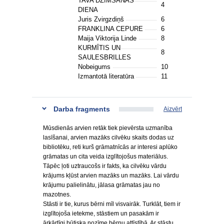
TAVA DZIMŠANAS
4
DIENA
Juris Zvirgzdiņš
6
FRANKLINA CEPURE
6
Maija Viktorija Linde
8
KURMĪTIS UN
8
SAULESBRILLES
Nobeigums
10
Izmantotā literatūra
11
Darba fragments
Aizvērt
Mūsdienās arvien retāk tiek pievērsta uzmanība
lasīšanai, arvien mazāks cilvēku skaits dodas uz
bibliotēku, reti kurš grāmatnīcās ar interesi aplūko
grāmatas un cita veida izglītojošus materiālus.
Tāpēc ļoti uztraucošs ir fakts, ka cilvēku vārdu
krājums kļūst arvien mazāks un mazāks. Lai vārdu
krājumu palielinātu, jālasa grāmatas jau no
mazotnes.
Stāsti ir tie, kurus bērni mīl visvairāk. Turklāt, tiem ir
izglītojoša ietekme, stāstiem un pasakām ir
ārkārtīgi būtiska nozīme bērnu attīstībā. Ar stāstu