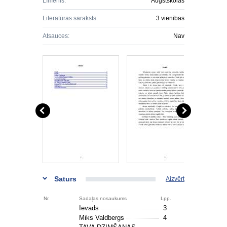
Līmenis:
Augstskolas
Literatūras saraksts:
3 vienības
Atsauces:
Nav
Saturs
Aizvērt
Nr.
Sadaļas nosaukums
Lpp.
Ievads
3
Miks Valdbergs
4