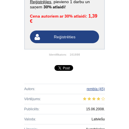
Reģistrējies
, pievieno 1 darbu un
saņem
30% atlaidi
!
1,39
Cena autoriem ar 30% atlaidi:
€
Reģistrēties
Identifikators:
161698
Autors:
rembla
(45)
Vērtējums:
Publicēts:
15.06.2008.
Valoda:
Latviešu