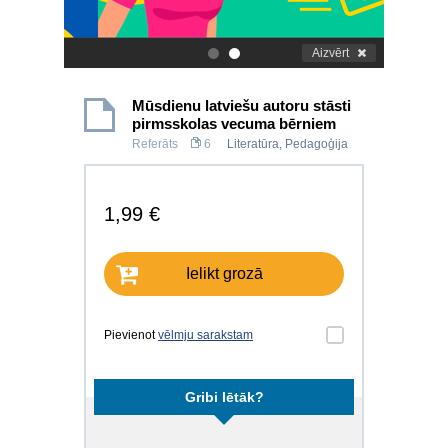
Aizvērt
.
.
Mūsdienu latviešu autoru stāsti
pirmsskolas vecuma bērniem
Referāts
6
Literatūra
,
Pedagoģija
1,99 €
Ielikt grozā
Pievienot
vēlmju sarakstam
Gribi lētāk?