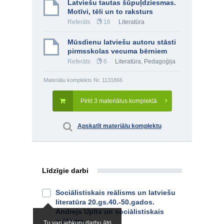
Latviešu tautas šūpuļdziesmas.
Motīvi, tēli un to raksturs
Referāts
16
Literatūra
Mūsdienu latviešu autoru stāsti
pirmsskolas vecuma bērniem
Referāts
6
Literatūra
,
Pedagoģija
Materiālu komplekts Nr. 1131866
Pirkt 3 materiālus komplektā
Apskatīt materiālu komplektu
Līdzīgie darbi
Sociālistiskais reālisms un latviešu
literatūra 20.gs.40.-50.gados.
Andrejs Upīts un sociālistiskais
reālisms
Tu vari jebkuru darbu ātri