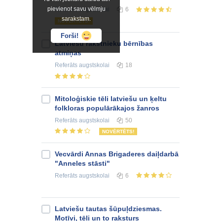
pievienot savu vēlmju
Referāts
augstskolai
6
sarakstam.
NOVĒRTĒTS!
Forši!
Latviešu rakstnieku bērnības
atmiņas
Referāts
augstskolai
18
Mitoloģiskie tēli latviešu un ķeltu
folkloras populārākajos žanros
Referāts
augstskolai
50
NOVĒRTĒTS!
Vecvārdi Annas Brigaderes daiļdarbā
"Anneles stāsti"
Referāts
augstskolai
6
Latviešu tautas šūpuļdziesmas.
Motīvi, tēli un to raksturs