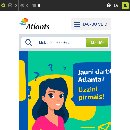
0
0
0
LV
DARBU VEIDI
Meklēt