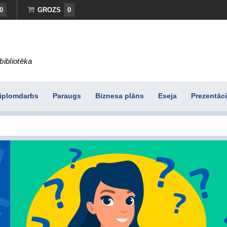
0
GROZS
0
bibliotēka
iplomdarbs
Paraugs
Biznesa plāns
Eseja
Prezentāci