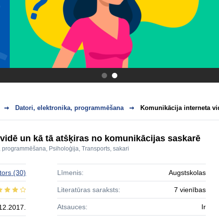
.
.
Datori, elektronika, programmēšana
Komunikācija interneta vi
vidē un kā tā atšķiras no komunikācijas saskarē
ka, programmēšana
,
Psiholoģija
,
Transports, sakari
tors
(30)
Līmenis:
Augstskolas
Literatūras saraksts:
7 vienības
Atsauces:
Ir
12.2017.