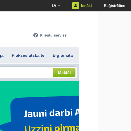
LV
Ienākt
Reģistrēties
Klientu serviss
ja
Prakses atskaite
E-grāmata
Meklēt