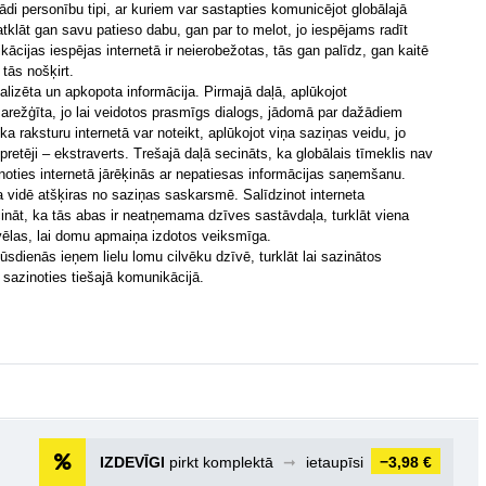
žādi personību tipi, ar kuriem var sastapties komunicējot globālajā
atklāt gan savu patieso dabu, gan par to melot, jo iespējams radīt
ikācijas iespējas internetā ir neierobežotas, tās gan palīdz, gan kaitē
 tās nošķirt.
nalizēta un apkopota informācija. Pirmajā daļā, aplūkojot
 sarežģīta, jo lai veidotos prasmīgs dialogs, jādomā par dažādiem
ka raksturu internetā var noteikt, aplūkojot viņa saziņas veidu, jo
i pretēji – ekstraverts. Trešajā daļā secināts, ka globālais tīmeklis nav
oties internetā jārēķinās ar nepatiesas informācijas saņemšanu.
a vidē atšķiras no saziņas saskarsmē. Salīdzinot interneta
ināt, ka tās abas ir neatņemama dzīves sastāvdaļa, turklāt viena
 vēlas, lai domu apmaiņa izdotos veiksmīga.
sdienās ieņem lielu lomu cilvēku dzīvē, turklāt lai sazinātos
ā sazinoties tiešajā komunikācijā.
IZDEVĪGI
pirkt komplektā
➞
ietaupīsi
−3,98 €