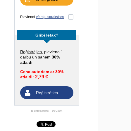
Pievienot
vēlmju sarakstam
Gribi lētāk?
Reģistrējies
, pievieno 1
darbu un saņem
30%
atlaidi
!
Cena autoriem ar 30%
2,79 €
atlaidi:
Reģistrēties
Identifikators:
980404