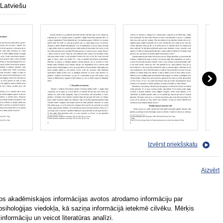
Latviešu
Izvērst priekšskatu
Aizvērt
dos akadēmiskajos informācijas avotos atrodamo informāciju par
psiholoģijas viedokļa, kā saziņa informācijā ietekmē cilvēku. Mērķis
nformāciju un veicot literatūras analīzi.