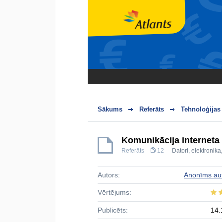
Sākums
Referāts
Tehnoloģijas
Komunikācija interneta 
Referāts
12
Datori, elektroni
Autors:
Anonīms au
Vērtējums:
Publicēts:
14.