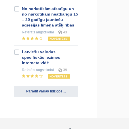
No narkotikām atkarīgu un
no narkotikām neatkarīgu 15
– 20 gadīgu jauniešu
agresijas līmeņa atšķirības
Referāts
augstskolai
43
NOVĒRTĒTS!
Latviešu valodas
specifiskās iezīmes
interneta vidē
Referāts
augstskolai
39
NOVĒRTĒTS!
Parādīt vairāk līdzīgos ...