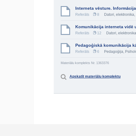
Interneta vēsture. Informāci
Referāts
8
Datori, elektronik
Komunikācija interneta vidē 
Referāts
12
Datori, elektroni
Pedagoģiskā komunikācija kā i
Referāts
6
Pedagoģija
,
Psihol
Materiālu komplekts Nr. 1363376
Apskatīt materiālu komplektu