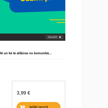
Aizvērt
dē un kā tā atšķiras no komunikā...
3,99 €
Ielikt grozā