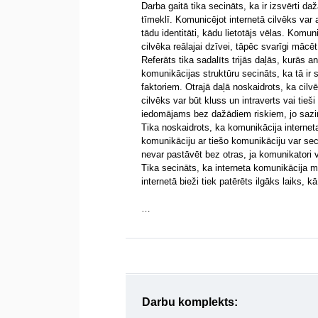
Darba gaitā tika secināts, ka ir izsvērti da
tīmeklī. Komunicējot internetā cilvēks var 
tādu identitāti, kādu lietotājs vēlas. Komun
cilvēka reālajai dzīvei, tāpēc svarīgi mācēt
Referāts tika sadalīts trijās daļās, kurās a
komunikācijas struktūru secināts, ka tā ir
faktoriem. Otrajā daļā noskaidrots, ka cilvē
cilvēks var būt kluss un intraverts vai tieš
iedomājams bez dažādiem riskiem, jo sazin
Tika noskaidrots, ka komunikācija internet
komunikāciju ar tiešo komunikāciju var sec
nevar pastāvēt bez otras, ja komunikatori
Tika secināts, ka interneta komunikācija mū
internetā bieži tiek patērēts ilgāks laiks, k
…
Darbu komplekts: