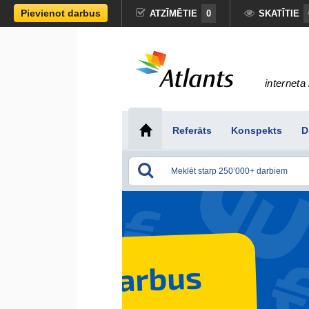
Pievienot darbus
ATZĪMĒTIE
0
SKATĪTIE
interneta 
Referāts
Konspekts
D