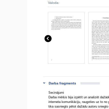
Valoda:
Darba fragments
Secinājumi
Darba mērķis bija izpētīt un analizēt dažā
interneta komunikāciju, raugoties uz to no 
tika sasniegts pētot dažādu autoru sniegto i