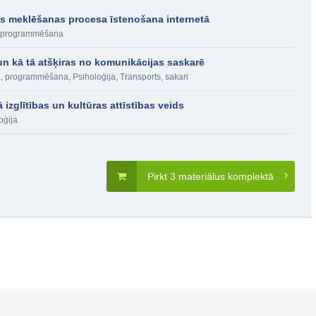
jas meklēšanas procesa īstenošana internetā
a, programmēšana
un kā tā atšķiras no komunikācijas saskarē
ka, programmēšana
,
Psiholoģija
,
Transports, sakari
zglītības un kultūras attīstības veids
oģija
Pirkt 3 materiālus komplektā