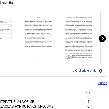
Latviešu
Izvērst priekšskatu
Aizvērt
Lpp.
3
 IZPRATNE UN NOZĪME
4
TIZĀCIJAS FORMU RAKSTUROJUMS
6