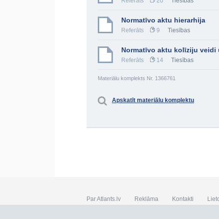
Referāts
20
Tiesības
Normatīvo aktu hierarhija
Referāts
9
Tiesības
Normatīvo aktu kolīziju veidi
Referāts
14
Tiesības
Materiālu komplekts Nr. 1366761
Apskatīt materiālu komplektu
Par Atlants.lv
Reklāma
Kontakti
Liet