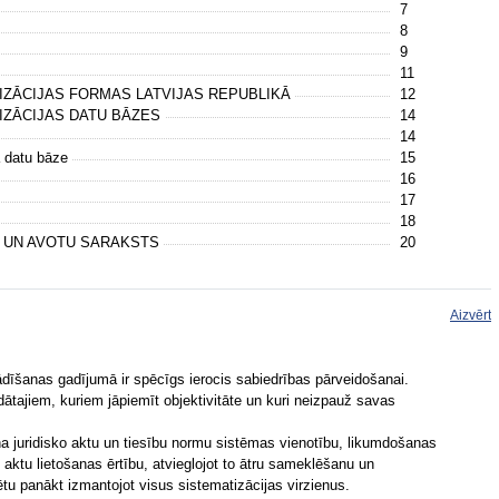
7
8
9
11
TIZĀCIJAS FORMAS LATVIJAS REPUBLIKĀ
12
TIZĀCIJAS DATU BĀZES
14
14
a datu bāze
15
16
17
18
S UN AVOTU SARAKSTS
20
Aizvērt
tādīšanas gadījumā ir spēcīgs ierocis sabiedrības pārveidošanai.
ādātajiem, kuriem jāpiemīt objektivitāte un kuri neizpauž savas
ina juridisko aktu un tiesību normu sistēmas vienotību, likumdošanas
 aktu lietošanas ērtību, atvieglojot to ātru sameklēšanu un
tu panākt izmantojot visus sistematizācijas virzienus.