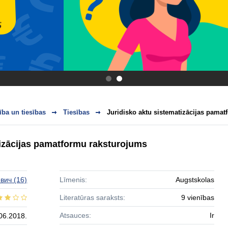
.
.
ba un tiesības
Tiesības
Juridisko aktu sistematizācijas pama
tizācijas pamatformu raksturojums
ович
(16)
Līmenis:
Augstskolas
Literatūras saraksts:
9 vienības
Atsauces:
Ir
06.2018.