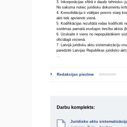
3. Inkorporācijas sfērā ir daudz tehnisko- ju
No sakuma noteic juridisku dokumentu krit
4. Konsolidācija ir vidējais posms starp ko
akti tiek apvienoti vienā.
5. Kodifikācijas rezultātā rodas kodificēti 
sistēmas pamatā esošajos tiesību aktos (k
6. Uzskaite ir viens no nepopulārākiem sis
oficiālajā virzienā.
7. Latvijā juridisku aktu sistematizāciju vis
paredzēti Latvijas Republikas juridisko aktu
…
Redakcijas piezīme
Darbu komplekts:
Juridisko aktu sistematizāci