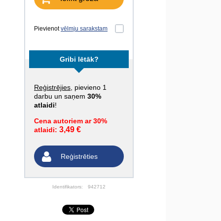
Pievienot
vēlmju sarakstam
Gribi lētāk?
Reģistrējies
, pievieno 1
darbu un saņem
30%
atlaidi
!
Cena autoriem ar 30%
3,49 €
atlaidi:
Reģistrēties
Identifikators:
942712