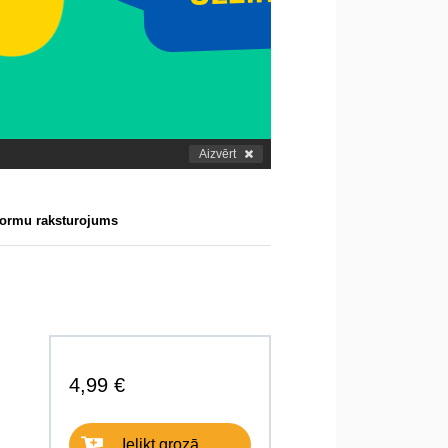
Aizvērt
tformu raksturojums
4,99 €
Ielikt grozā