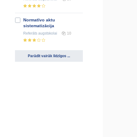
Normatīvo aktu
sistematizācija
Referāts
augstskolai
10
Parādīt vairāk līdzīgos ...