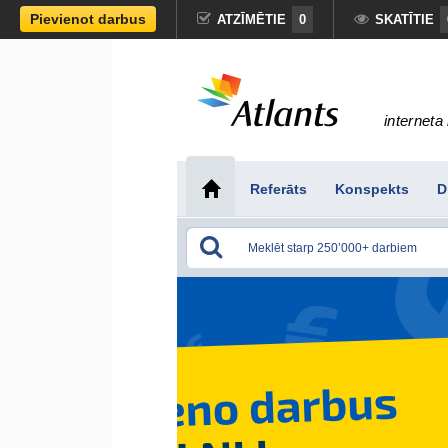
Pievienot darbus
ATZĪMĒTIE
0
SKATĪTIE
interneta 
Referāts
Konspekts
D