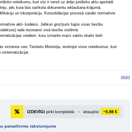
ridisko noteikumu, kuri visi ir versti uz ārējo juridisko aktu apstrādi.
ēriju, pēc kura būs sarīkota dokumentu iekļaušana krājumā.
difikāciju un inkorporāciju. Konsolidācijas procesā vairāki normatīvie
normatīvie akti- kodeksi. Jebkuri grozījumi šajos visas tiesību
odeksos) rada rezonansi visā tiesību sistēmā.
tematizācijas veidiem, kuru izmanto mazs valstu skaits tieši
ās virzienos veic Tieslietu Ministrija, ievērojot visos noteikumus, kuri
 sistematizācijai .
Atvērt
IZDEVĪGI
pirkt komplektā
➞
ietaupīsi
−5,98 €
jas pamatformu raksturojums