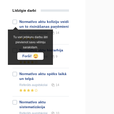
Līdzīgie darbi
Normatīvo aktu kolīziju veidi
un to risināšanas paņēmieni
Referāts
augstskolai
14
Tu vari jebkuru darbu ātri
pievienot savu vēlmju
sarakstam.
Normatīvo aktu hierarhija
Forši!
Referāts
augstskolai
9
Normatīvo aktu spēks laikā
un telpā
Referāts
augstskolai
14
Normatīvo aktu
sistematizācija
Referāts
augstskolai
10