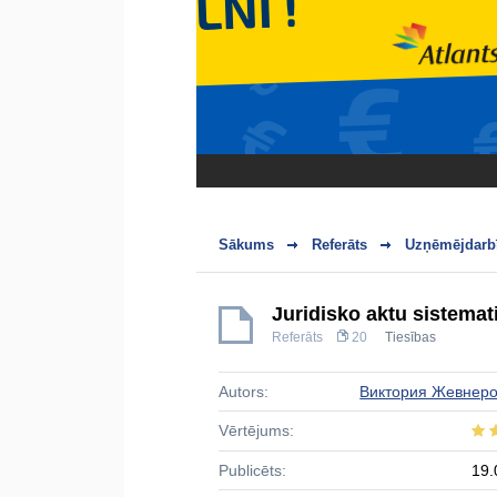
Sākums
Referāts
Uzņēmējdarbī
Juridisko aktu sistema
Referāts
20
Tiesības
Autors:
Виктория Жевнер
Vērtējums:
Publicēts:
19.