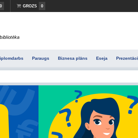
0
GROZS
0
bibliotēka
iplomdarbs
Paraugs
Biznesa plāns
Eseja
Prezentāci