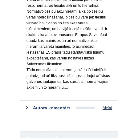
resp. normatīvie tiesību akti un to hierarhija.
Normatīvo tiesību aktu hierarhija kalpo tiesību
varas nodrošināšanai, jo tiesību vara jeb tiesību
virsvadība ir viens no tiesiskas varas
stūrakmeņiem, un Latvijā ir ceļā uz šādu valsti. Ir
skaidrs, ka ar pievienošanos Eiropas Savienībai
daudz kas mainīsies un arī normatīvo aktu
hierarhija varētu mainīties, jo acīmredzot
iestāšanās ES prasīs tādu starptautisku līgumu
akceptēšanu, kas varētu nostāties līdzās
Satversmes likumiem.
Tāda normatīvo aktu hierarhija kāda tā Latvijā ir
patreiz, tad arī tiks apskatīta, noskaidrojot arī visus
galvenos jautājumus, kas saistīti ar normatīvajiem
aktiem un to hierarhiju.…
Autora komentārs
Atvērt