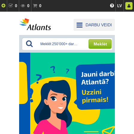
0
0
0
LV
DARBU VEIDI
Meklēt