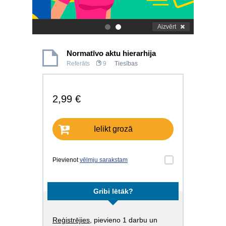
Aizvērt
.
.
Normatīvo aktu hierarhija
Referāts
9
Tiesības
2,99 €
Ielikt grozā
Pievienot
vēlmju sarakstam
Gribi lētāk?
Reģistrējies
, pievieno 1 darbu un