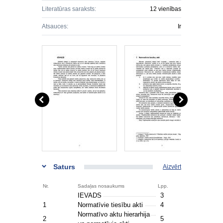
Literatūras saraksts:
12 vienības
Atsauces:
Ir
Saturs
Aizvērt
Nr.
Sadaļas nosaukums
Lpp.
IEVADS
3
1
Normatīvie tiesību akti
4
Normatīvo aktu hierarhija
2
5