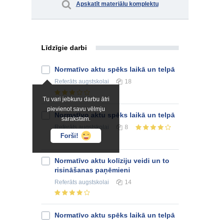
Apskatīt materiālu komplektu
Līdzīgie darbi
Normatīvo aktu spēks laikā un telpā
Referāts
augstskolai
18
Tu vari jebkuru darbu ātri
pievienot savu vēlmju
Normatīvo aktu spēks laikā un telpā
sarakstam.
Referāts
augstskolai
8
Forši!
Normatīvo aktu kolīziju veidi un to
risināšanas paņēmieni
Referāts
augstskolai
14
Normatīvo aktu spēks laikā un telpā