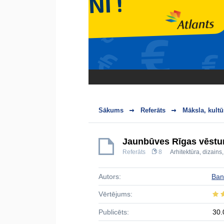
Sākums
Referāts
Māksla, kultū
Jaunbūves Rīgas vēsturi
Referāts
8
Arhitektūra, dizains
Autors:
Ban
Vērtējums:
Publicēts:
30.