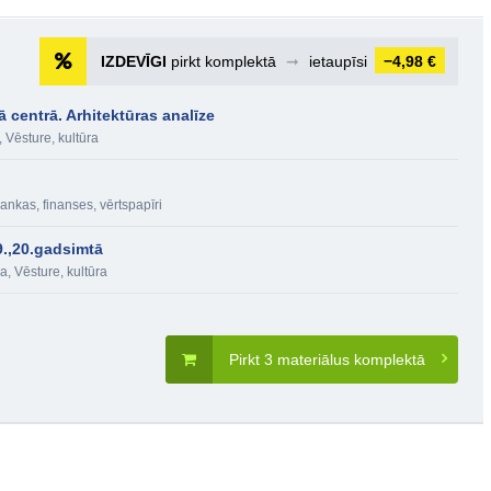
IZDEVĪGI
pirkt komplektā
➞
ietaupīsi
−4,98 €
 centrā. Arhitektūras analīze
,
Vēsture, kultūra
ankas, finanses, vērtspapīri
9.,20.gadsimtā
ba
,
Vēsture, kultūra
Pirkt 3 materiālus komplektā