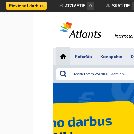
Pievienot darbus
ATZĪMĒTIE
0
SKATĪTIE
interneta 
Referāts
Konspekts
D