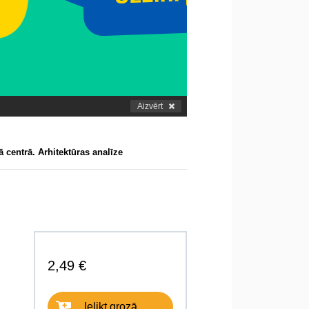
Aizvērt
 centrā. Arhitektūras analīze
2,49 €
Ielikt grozā