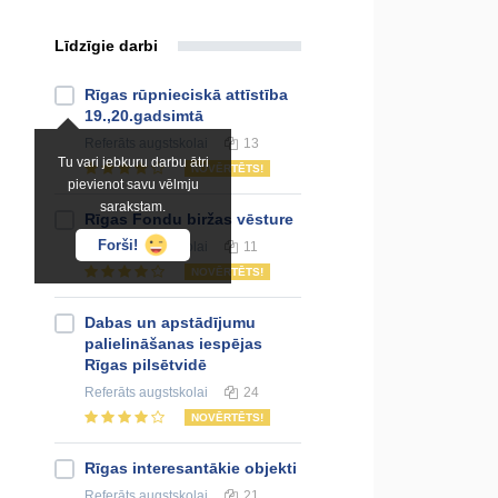
Līdzīgie darbi
Rīgas rūpnieciskā attīstība
19.,20.gadsimtā
Referāts
augstskolai
13
Tu vari jebkuru darbu ātri
NOVĒRTĒTS!
pievienot savu vēlmju
sarakstam.
Rīgas Fondu biržas vēsture
Forši!
Referāts
augstskolai
11
NOVĒRTĒTS!
Dabas un apstādījumu
palielināšanas iespējas
Rīgas pilsētvidē
Referāts
augstskolai
24
NOVĒRTĒTS!
Rīgas interesantākie objekti
Referāts
augstskolai
21