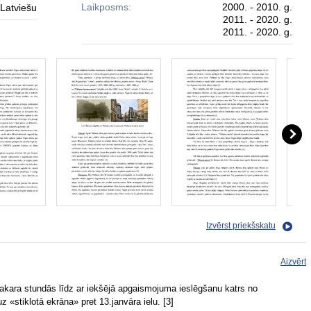
Laikposms:
2000. - 2010. g.
Latviešu
2011. - 2020. g.
2011. - 2020. g.
Izvērst priekšskatu
Aizvērt
vakara stundās līdz ar iekšējā apgaismojuma ieslēgšanu katrs no
 «stiklotā ekrāna» pret 13.janvāra ielu. [3]