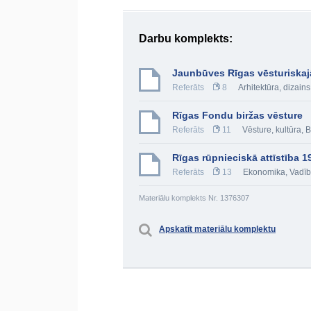
Darbu komplekts:
Jaunbūves Rīgas vēsturiskajā
Referāts
8
Arhitektūra, dizains
Rīgas Fondu biržas vēsture
Referāts
11
Vēsture, kultūra
,
B
Rīgas rūpnieciskā attīstība 1
Referāts
13
Ekonomika
,
Vadī
Materiālu komplekts Nr. 1376307
Apskatīt materiālu komplektu