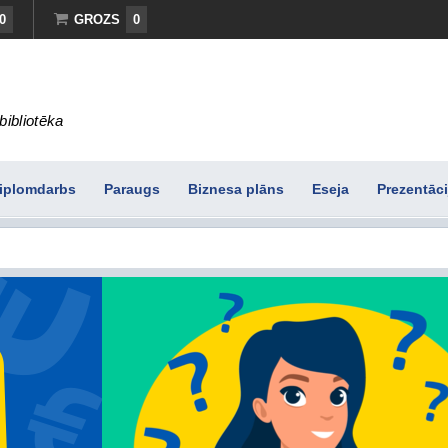
0
GROZS
0
bibliotēka
iplomdarbs
Paraugs
Biznesa plāns
Eseja
Prezentāci