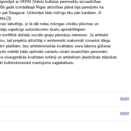
ignorējot ar VKPAI (Valsts kultūras pieminekļu aizsardzības
856.gadā izstrādātajā Rīgas attīstības plānā bija paredzēts ka
z pat Daugavai. Uzbūvējot tādu milzīgu ēku pāri kanālam, šī
ēta.[3]
nav labvēlīgs, jo tā dēļ rodas milzīgas cilvēku plūsmas un
ināja vajadzīgo autostāvvietu skaitu apmeklētājiem.
r konfliktē dažādu sociālo grupu pārstāvju intereses. Ja arhitekti
 tad projekta attīstītāji ir ieinteresēti maksimāli izmantot dārgu
lām platībām, bez arhitektoniskās kvalitātes sava labuma gūšanai.
adzēs meklēt kādu optimālo variantu visām iesaistītām personām.
a visaugstākās kvalitātes kritēriji un arhitektam jāiedziļinās telpiskās
nākt kultūrvēsturiskā mantojuma saglabāšanu.
Atvērt
Atvērt