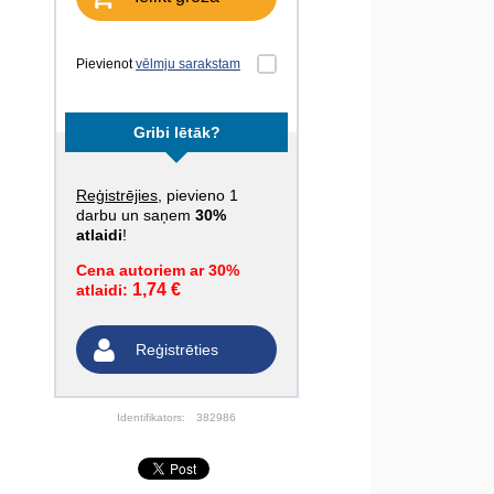
Pievienot
vēlmju sarakstam
Gribi lētāk?
Reģistrējies
, pievieno 1
darbu un saņem
30%
atlaidi
!
Cena autoriem ar 30%
1,74 €
atlaidi:
Reģistrēties
Identifikators:
382986