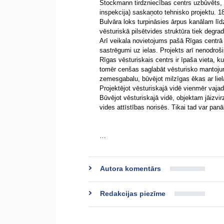
Stockmann tirdzniecības centrs uzbūvēts, 
inspekcija) saskaņoto tehnisko projektu. 1
Bulvāra loks turpināsies ārpus kanālam līd
vēsturiskā pilsētvides struktūra tiek degrad
Arī veikala novietojums pašā Rīgas centrā 
sastrēgumi uz ielas. Projekts arī nenodroš
Rīgas vēsturiskais centrs ir īpaša vieta, ku
tomēr cenšas saglabāt vēsturisko mantojumu,
zemesgabalu, būvējot milzīgas ēkas ar lie
Projektējot vēsturiskajā vidē vienmēr vaj
Būvējot vēsturiskajā vidē, objektam jāizvirz
vides attīstības norisēs. Tikai tad var pa
…
Autora komentārs
Redakcijas piezīme