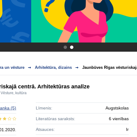
.
.
ra un vēsture
Arhitektūra, dizains
Jaunbūves Rīgas vēsturiskajā
skajā centrā. Arhitektūras analīze
,
Vēsture, kultūra
anka
(5)
Līmenis:
Augstskolas
Literatūras saraksts:
6 vienības
Atsauces:
Ir
01.2020.