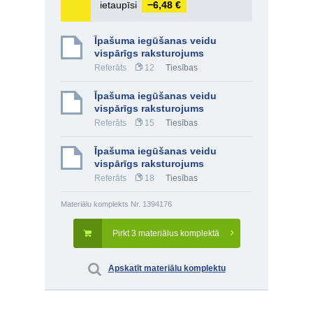
ietaupīsi
−6,48 €
Īpašuma iegūšanas veidu
vispārīgs raksturojums
Referāts
12
Tiesības
Īpašuma iegūšanas veidu
vispārīgs raksturojums
Referāts
15
Tiesības
Īpašuma iegūšanas veidu
vispārīgs raksturojums
Referāts
18
Tiesības
Materiālu komplekts Nr. 1394176
Pirkt 3 materiālus komplektā
Apskatīt materiālu komplektu