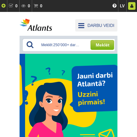
0
0
0
LV
DARBU VEIDI
Meklēt