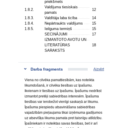
priekšmets
Valdījuma tiesiskais
1.8.2.
12
pamats
1.8.3.
Valdītāja laba ticība
14
1.8.4.
Nepārtraukts valdījums
15
1.8.5.
Ieilguma termiņš
15
SECINĀJUMI
17
IZMANTOTO AVOTU UN
LITERATŪRAS
18
SARAKSTS
Darba fragments
Aizvērt
Viena no cilvēka pamattiesībām, kas noteikta
likumdošanā, ir cilvēka tiesības uz īpašumu.
Ikvienam ir tiesības uz īpašumu. Īpašumu nedrīkst
izmantot pretēji sabiedrības interesēm. Īpašuma
tiesības var ierobežot vienīgi saskaņā ar likumu.
Īpašuma piespiedu atsavināšana sabiedrības
vajadzībām pieļaujama tikai izņēmuma gadījumos
uz atsevišķa likuma pamata pret taisnīgu atlīdzību.
Īpašniekam ir noteiktas savas tiesības, bet ir arī