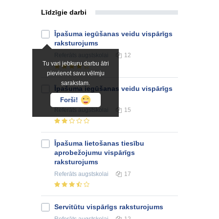
Līdzīgie darbi
Īpašuma iegūšanas veidu vispārīgs
raksturojums
Referāts
augstskolai
12
Tu vari jebkuru darbu ātri
pievienot savu vēlmju
sarakstam.
Īpašuma iegūšanas veidu vispārīgs
raksturojums
Forši!
Referāts
augstskolai
15
Īpašuma lietošanas tiesību
aprobežojumu vispārīgs
raksturojums
Referāts
augstskolai
17
Servitūtu vispārīgs raksturojums