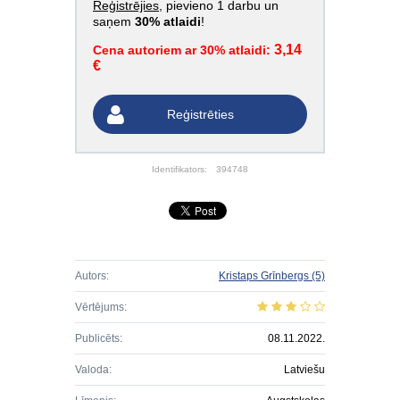
Reģistrējies
, pievieno 1 darbu un
saņem
30% atlaidi
!
3,14
Cena autoriem ar 30% atlaidi:
€
Reģistrēties
Identifikators:
394748
Autors:
Kristaps Grīnbergs
(5)
Vērtējums:
Publicēts:
08.11.2022.
Valoda:
Latviešu