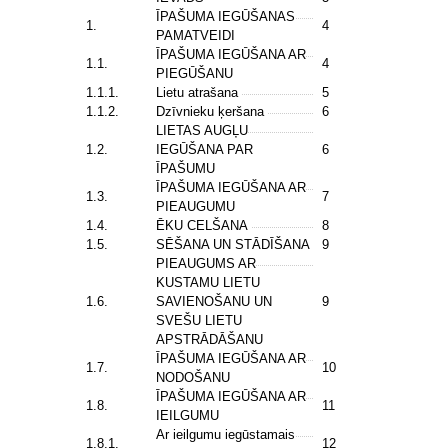
ĪPAŠUMA IEGŪŠANAS
1.
4
PAMATVEIDI
ĪPAŠUMA IEGŪŠANA AR
1.1.
4
PIEGŪŠANU
1.1.1.
Lietu atrašana
5
1.1.2.
Dzīvnieku ķeršana
6
LIETAS AUGĻU
1.2.
IEGŪŠANA PAR
6
ĪPAŠUMU
ĪPAŠUMA IEGŪŠANA AR
1.3.
7
PIEAUGUMU
1.4.
ĒKU CELŠANA
8
1.5.
SĒŠANA UN STĀDĪŠANA
9
PIEAUGUMS AR
KUSTAMU LIETU
1.6.
SAVIENOŠANU UN
9
SVEŠU LIETU
APSTRĀDĀŠANU
ĪPAŠUMA IEGŪŠANA AR
1.7.
10
NODOŠANU
ĪPAŠUMA IEGŪŠANA AR
1.8.
11
IEILGUMU
Ar ieilgumu iegūstamais
1.8.1.
12