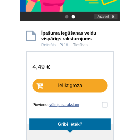
Aizvērt
.
.
Īpašuma iegūšanas veidu
vispārīgs raksturojums
Referāts
18
Tiesības
4,49 €
Ielikt grozā
Pievienot
vēlmju sarakstam
Gribi lētāk?