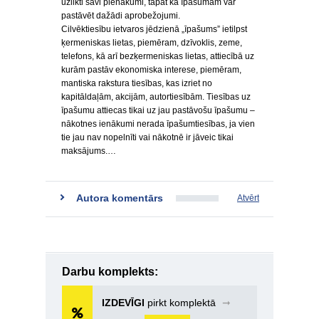
uzlikti savi pienākumi, tāpat kā īpašumam var
pastāvēt dažādi aprobežojumi.
Cilvēktiesību ietvaros jēdzienā „īpašums” ietilpst
ķermeniskas lietas, piemēram, dzīvoklis, zeme,
telefons, kā arī bezķermeniskas lietas, attiecībā uz
kurām pastāv ekonomiska interese, piemēram,
mantiska rakstura tiesības, kas izriet no
kapitāldaļām, akcijām, autortiesībām. Tiesības uz
īpašumu attiecas tikai uz jau pastāvošu īpašumu –
nākotnes ienākumi nerada īpašumtiesības, ja vien
tie jau nav nopelnīti vai nākotnē ir jāveic tikai
maksājums.…
Autora komentārs
Atvērt
Darbu komplekts:
IZDEVĪGI
pirkt komplektā
➞