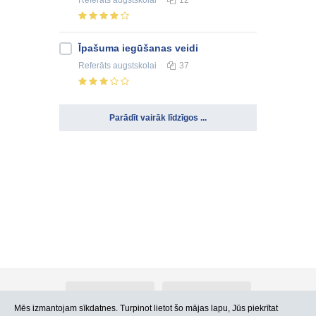
Referāts
augstskolai
12
Īpašuma iegūšanas veidi
Referāts
augstskolai
37
Parādīt vairāk līdzīgos ...
Par Atlants.lv
Reklāma
Mēs izmantojam sīkdatnes. Turpinot lietot šo mājas lapu, Jūs piekrītat