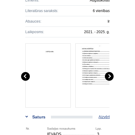
Līmenis:
Augstskolas
Literatūras saraksts:
6 vienības
Atsauces:
Ir
Laikposms:
2021. - 2025. g.
Saturs
Aizvērt
Nr.
Sadaļas nosaukums
Lpp.
IEVADS
3