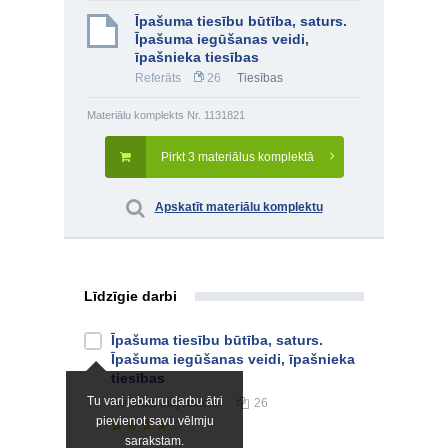
Īpašuma tiesību būtība, saturs.
Īpašuma iegūšanas veidi,
īpašnieka tiesības
Referāts
26
Tiesības
Materiālu komplekts Nr. 1131821
Pirkt 3 materiālus komplektā
Apskatīt materiālu komplektu
Līdzīgie darbi
Īpašuma tiesību būtība, saturs.
Īpašuma iegūšanas veidi, īpašnieka
tiesības
Tu vari jebkuru darbu ātri
Referāts
augstskolai
26
pievienot savu vēlmju
sarakstam.