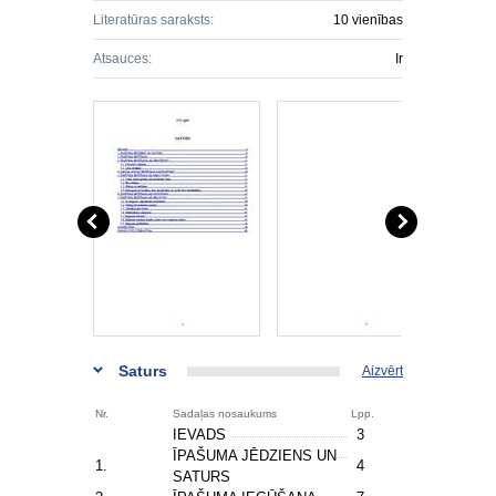
Literatūras saraksts:
10 vienības
Atsauces:
Ir
Saturs
Aizvērt
Nr.
Sadaļas nosaukums
Lpp.
IEVADS
3
ĪPAŠUMA JĒDZIENS UN
1.
4
SATURS