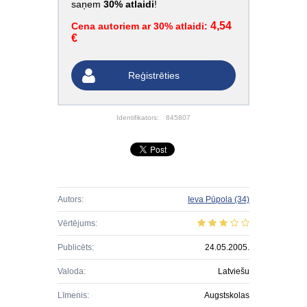
saņem
30% atlaidi
!
4,54
Cena autoriem ar 30% atlaidi:
€
Reģistrēties
Identifikators:
845807
Autors:
Ieva Pūpola
(34)
Vērtējums:
Publicēts:
24.05.2005.
Valoda:
Latviešu
Līmenis:
Augstskolas