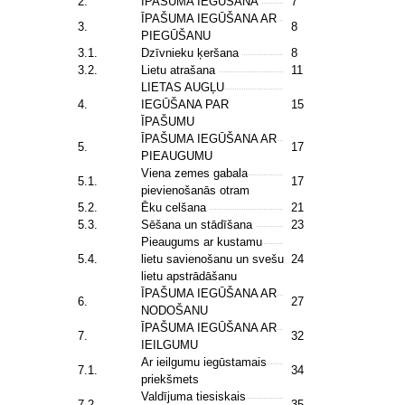
2.
ĪPAŠUMA IEGŪŠANA
7
ĪPAŠUMA IEGŪŠANA AR
3.
8
PIEGŪŠANU
3.1.
Dzīvnieku ķeršana
8
3.2.
Lietu atrašana
11
LIETAS AUGĻU
4.
IEGŪŠANA PAR
15
ĪPAŠUMU
ĪPAŠUMA IEGŪŠANA AR
5.
17
PIEAUGUMU
Viena zemes gabala
5.1.
17
pievienošanās otram
5.2.
Ēku celšana
21
5.3.
Sēšana un stādīšana
23
Pieaugums ar kustamu
5.4.
lietu savienošanu un svešu
24
lietu apstrādāšanu
ĪPAŠUMA IEGŪŠANA AR
6.
27
NODOŠANU
ĪPAŠUMA IEGŪŠANA AR
7.
32
IEILGUMU
Ar ieilgumu iegūstamais
7.1.
34
priekšmets
Valdījuma tiesiskais
7.2.
35