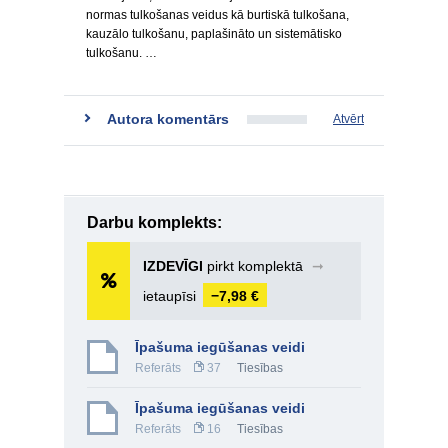
normas tulkošanas veidus kā burtiskā tulkošana,
kauzālo tulkošanu, paplašināto un sistemātisko
tulkošanu. …
Autora komentārs
Atvērt
Darbu komplekts:
IZDEVĪGI
pirkt komplektā
➞
ietaupīsi
−7,98 €
Īpašuma iegūšanas veidi
Referāts
37
Tiesības
Īpašuma iegūšanas veidi
Referāts
16
Tiesības