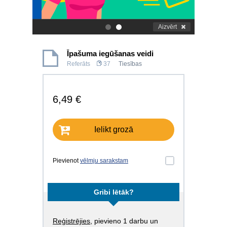
Aizvērt
.
.
Īpašuma iegūšanas veidi
Referāts
37
Tiesības
6,49 €
Ielikt grozā
Pievienot
vēlmju sarakstam
Gribi lētāk?
Reģistrējies
, pievieno 1 darbu un