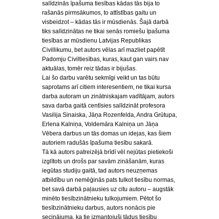
salīdzinās īpašuma tiesības kādas tās bija to
rašanās pirmsākumos, to attīstības gaitu un
visbeidzot – kādas tās ir mūsdienās. Šajā darbā
tiks salīdzinātas ne tikai senās romiešu īpašuma
tiesības ar mūsdienu Latvijas Republikas
Civillikumu, bet autors vēlas arī mazliet papētīt
Padomju Civiltiesības, kuras, kaut gan vairs nav
aktuālas, tomēr reiz tādas ir bijušas.
Lai šo darbu varētu sekmīgi veikt un tas būtu
saprotams arī citiem interesentiem, ne tikai kursa
darba autoram un zinātniskajam vadītājam, autors
sava darba gaitā centīsies salīdzināt profesora
Vasilija Sinaiska, Jāņa Rozenfelda, Andra Grūtupa,
Erlena Kalniņa, Voldemāra Kalniņa un Jāņa
Vēbera darbus un tās domas un idejas, kas šiem
autoriem radušās īpašuma tiesību sakarā.
Tā kā autors patreizējā brīdī vēl nejūtas pietiekoši
izglītots un drošs par savām zināšanām, kuras
iegūtas studiju gaitā, tad autors neuzņemas
atbildību un nemēģinās pats tulkot tiesību normas,
bet savā darbā paļausies uz citu autoru – augstāk
minēto tiesībzinātnieku tulkojumiem. Pētot šo
tiesībzinātnieku darbus, autors nonācis pie
secinājuma, ka tie izmantojuši tādus tiesību