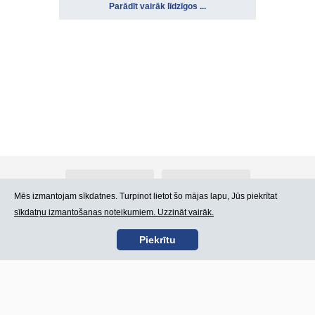
Parādīt vairāk līdzīgos ...
Par Atlants.lv
Reklāma
Mēs izmantojam sīkdatnes. Turpinot lietot šo mājas lapu, Jūs piekrītat
sīkdatņu izmantošanas noteikumiem. Uzzināt vairāk.
Kontakti
Lietošanas noteikumi
Piekrītu
SIA „CDI” © 2002 -
Lapas karte
2026