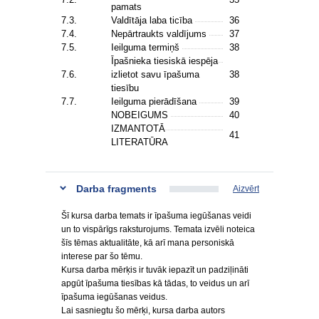
pamats
7.3.
Valdītāja laba ticība
36
7.4.
Nepārtraukts valdījums
37
7.5.
Ieilguma termiņš
38
Īpašnieka tiesiskā iespēja
7.6.
izlietot savu īpašuma
38
tiesību
7.7.
Ieilguma pierādīšana
39
NOBEIGUMS
40
IZMANTOTĀ
41
LITERATŪRA
Darba fragments
Aizvērt
Šī kursa darba temats ir īpašuma iegūšanas veidi
un to vispārīgs raksturojums. Temata izvēli noteica
šīs tēmas aktualitāte, kā arī mana personiskā
interese par šo tēmu.
Kursa darba mērķis ir tuvāk iepazīt un padziļināti
apgūt īpašuma tiesības kā tādas, to veidus un arī
īpašuma iegūšanas veidus.
Lai sasniegtu šo mērķi, kursa darba autors