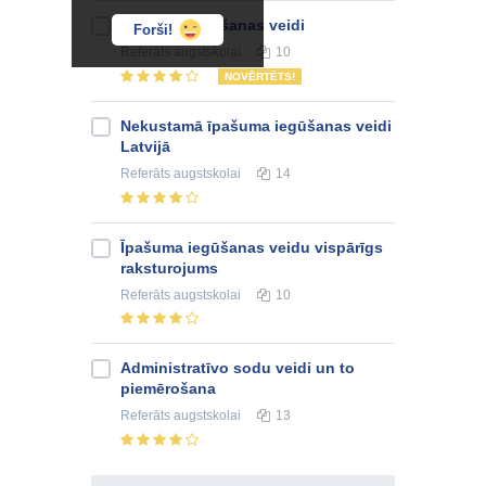
Ipašuma iegūšanas veidi
Forši!
Referāts
augstskolai
10
NOVĒRTĒTS!
Nekustamā īpašuma iegūšanas veidi
Latvijā
Referāts
augstskolai
14
Īpašuma iegūšanas veidu vispārīgs
raksturojums
Referāts
augstskolai
10
Administratīvo sodu veidi un to
piemērošana
Referāts
augstskolai
13