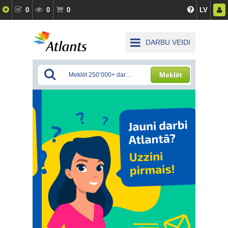
0
0
0
LV
DARBU VEIDI
Meklēt