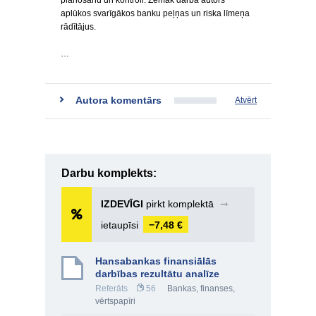
plānošanu un kontroli. Zemāk darba autors
aplūkos svarīgākos banku peļņas un riska līmeņa
rādītājus.
…
Autora komentārs
Atvērt
Darbu komplekts:
IZDEVĪGI
pirkt komplektā
➞
ietaupīsi
−7,48 €
Hansabankas finansiālās
darbības rezultātu analīze
Referāts
56
Bankas, finanses,
vērtspapīri