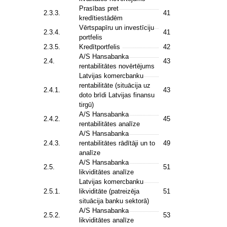
Prasības pret
2.3.3.
41
kredītiestādēm
Vērtspapīru un investīciju
2.3.4.
41
portfelis
2.3.5.
Kredītportfelis
42
A/S Hansabanka
2.4.
43
rentabilitātes novērtējums
Latvijas komercbanku
rentabilitāte (situācija uz
2.4.1.
43
doto brīdi Latvijas finansu
tirgū)
A/S Hansabanka
2.4.2.
45
rentabilitātes analīze
A/S Hansabanka
2.4.3.
rentabilitātes rādītāji un to
49
analīze
A/S Hansabanka
2.5.
51
likviditātes analīze
Latvijas komercbanku
2.5.1.
likviditāte (patreizēja
51
situācija banku sektorā)
A/S Hansabanka
2.5.2.
53
likviditātes analīze