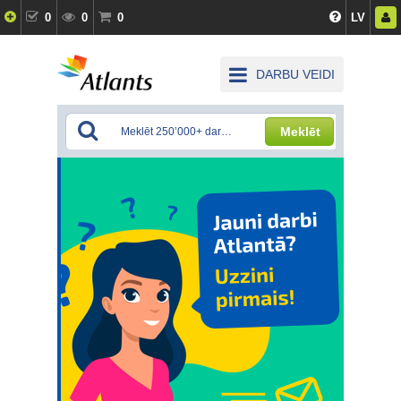
0
0
0
LV
DARBU VEIDI
Meklēt