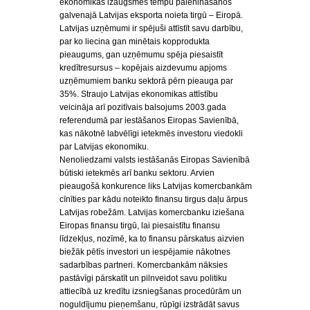
ekonomikas izaugsmes tempu palēnināšanos
galvenajā Latvijas eksporta noieta tirgū – Eiropā.
Latvijas uzņēmumi ir spējuši attīstīt savu darbību,
par ko liecina gan minētais kopprodukta
pieaugums, gan uzņēmumu spēja piesaistīt
kredītresursus – kopējais aizdevumu apjoms
uzņēmumiem banku sektorā pērn pieauga par
35%. Straujo Latvijas ekonomikas attīstību
veicināja arī pozitīvais balsojums 2003.gada
referendumā par iestāšanos Eiropas Savienībā,
kas nākotnē labvēlīgi ietekmēs investoru viedokli
par Latvijas ekonomiku.
Nenoliedzami valsts iestāšanās Eiropas Savienībā
būtiski ietekmēs arī banku sektoru. Arvien
pieaugošā konkurence liks Latvijas komercbankām
cīnīties par kādu noteikto finansu tirgus daļu ārpus
Latvijas robežām. Latvijas komercbanku iziešana
Eiropas finansu tirgū, lai piesaistītu finansu
līdzekļus, nozīmē, ka to finansu pārskatus aizvien
biežāk pētīs investori un iespējamie nākotnes
sadarbības partneri. Komercbankām nāksies
pastāvīgi pārskatīt un pilnveidot savu politiku
attiecībā uz kredītu izsniegšanas procedūrām un
noguldījumu pieņemšanu, rūpīgi izstrādāt savus