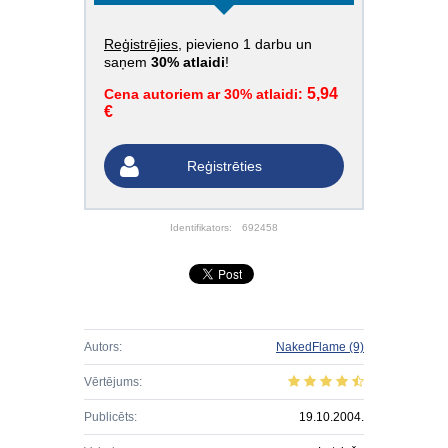
Reģistrējies
, pievieno 1 darbu un
saņem
30% atlaidi
!
5,94
Cena autoriem ar 30% atlaidi:
€
Reģistrēties
Identifikators:
692458
Autors:
NakedFlame
(9)
Vērtējums:
Publicēts:
19.10.2004.