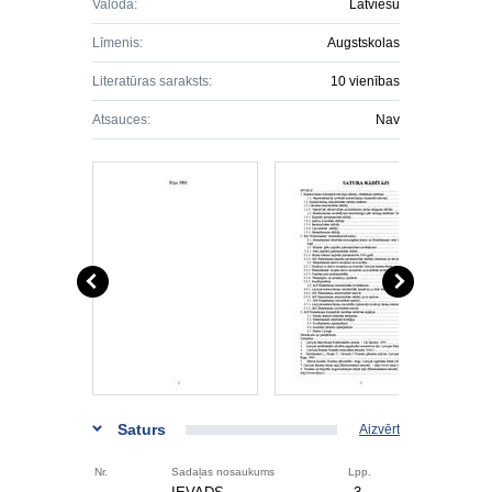
Valoda:
Latviešu
Līmenis:
Augstskolas
Literatūras saraksts:
10 vienības
Atsauces:
Nav
Saturs
Aizvērt
Nr.
Sadaļas nosaukums
Lpp.