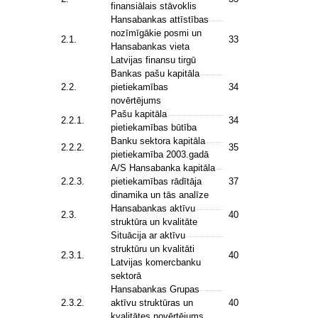
finansiālais stāvoklis
Hansabankas attīstības
nozīmīgākie posmi un
2.1.
33
Hansabankas vieta
Latvijas finansu tirgū
Bankas pašu kapitāla
2.2.
pietiekamības
34
novērtējums
Pašu kapitāla
2.2.1.
34
pietiekamības būtība
Banku sektora kapitāla
2.2.2.
35
pietiekamība 2003.gadā
A/S Hansabanka kapitāla
2.2.3.
pietiekamības rādītāja
37
dinamika un tās analīze
Hansabankas aktīvu
2.3.
40
struktūra un kvalitāte
Situācija ar aktīvu
struktūru un kvalitāti
2.3.1.
40
Latvijas komercbanku
sektorā
Hansabankas Grupas
2.3.2.
aktīvu struktūras un
40
kvalitātes novērtējums