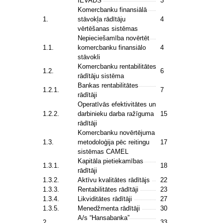
IEVADS
3
Komercbanku finansiālā
1.
stāvokļa rādītāju
4
vērtēšanas sistēmas
Nepieciešamība novērtēt
1.1.
komercbanku finansiālo
4
stāvokli
Komercbanku rentabilitātes
1.2.
6
rādītāju sistēma
Bankas rentabilitātes
1.2.1.
7
rādītāji
Operatīvās efektivitātes un
1.2.2.
darbinieku darba ražīguma
15
rādītāji
Komercbanku novērtējuma
1.3.
metodoloģija pēc reitingu
17
sistēmas CAMEL
Kapitāla pietiekamības
1.3.1.
18
rādītāji
1.3.2.
Aktīvu kvalitātes rādītājs
22
1.3.3.
Rentabilitātes rādītāji
23
1.3.4.
Likviditātes rādītāji
27
1.3.5.
Menedžmenta rādītāji
30
A/s “Hansabanka”
2.
33