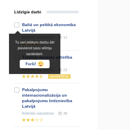
Līdzīgie darbi
Baltā un pelēkā ekonomika
Latvijā
Referāts
vidusskolai
12
Tu vari jebkuru darbu ātri
pievienot savu vēlmju
sarakstam.
Tūrisma nozares attīstība
Latvijā
Forši!
Referāts
vidusskolai
22
NOVĒRTĒTS!
Pakalpojumu
internacionalizācija un
pakalpojumu tirdzniecība
Latvijā
Referāts
vidusskolai
38