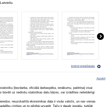
Latviešu
Izvērst priekšskatu
Aizvērt
tatistiku (bezdarba, oficiālā darbaspēka, ienākumu, patēriņa) visai
būvēti uz nedrošu statistikas datu bāzes, var izrādīties nelietderīgi
ieredze, neuzskaitītā ekonomikas daļa ir visās valstīs, un nav vienas
rādību cīnīties un to pilnībā uzvarēt. Taču ir daudz iespēju, turklāt