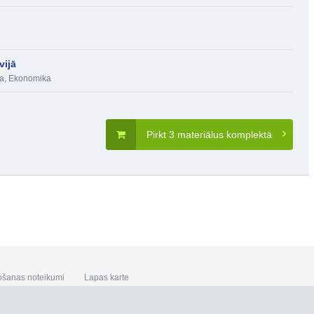
vijā
ba
,
Ekonomika
Pirkt 3 materiālus komplektā
ošanas noteikumi
Lapas karte