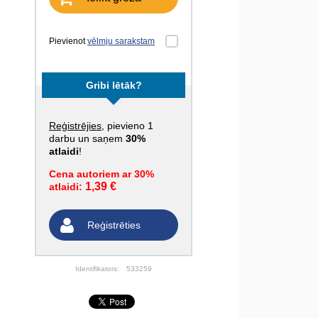
Pievienot
vēlmju sarakstam
Gribi lētāk?
Reģistrējies
, pievieno 1
darbu un saņem
30%
atlaidi
!
Cena autoriem ar 30%
1,39 €
atlaidi:
Reģistrēties
Identifikators:
533259