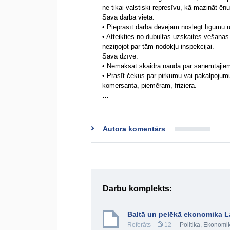
ne tikai valstiski represīvu, kā mazināt ē
Savā darba vietā:
• Pieprasīt darba devējam noslēgt līgumu u
• Atteikties no dubultas uzskaites vešanas 
neziņojot par tām nodokļu inspekcijai.
Savā dzīvē:
• Nemaksāt skaidrā naudā par saņemtajie
• Prasīt čekus par pirkumu vai pakalpojumu
komersanta, piemēram, friziera.
…
Autora komentārs
Darbu komplekts:
Baltā un pelēkā ekonomika La
Referāts
12
Politika
,
Ekonomi