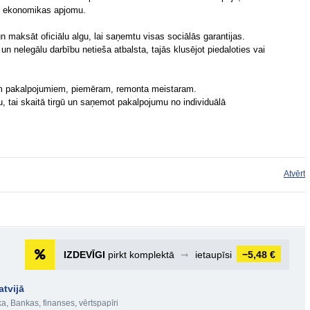
nu ekonomikas apjomu.
n maksāt oficiālu algu, lai saņemtu visas sociālās garantijas.
un nelegālu darbību netieša atbalsta, tajās klusējot piedaloties vai
m pakalpojumiem, piemēram, remonta meistaram.
, tai skaitā tirgū un saņemot pakalpojumu no individuālā
Atvērt
IZDEVĪGI
pirkt komplektā
➞
ietaupīsi
−5,48 €
tvijā
ka
,
Bankas, finanses, vērtspapīri