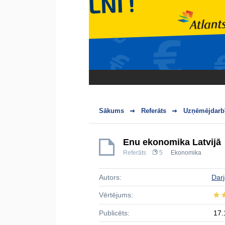
Sākums
Referāts
Uzņēmējdarbī
Ēnu ekonomika Latvijā
Referāts
5
Ekonomika
Autors:
Dar
Vērtējums:
Publicēts:
17.