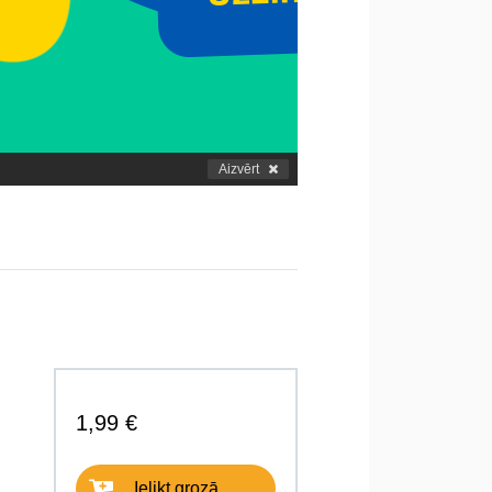
Aizvērt
1,99 €
Ielikt grozā