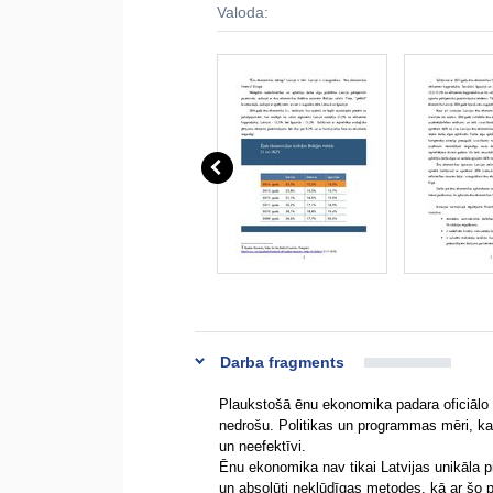
Valoda:
Darba fragments
Plaukstošā ēnu ekonomika padara oficiālo s
nedrošu. Politikas un programmas mēri, kas 
un neefektīvi.
Ēnu ekonomika nav tikai Latvijas unikāla p
un absolūti nekļūdīgas metodes, kā ar šo pa