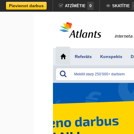
Pievienot darbus
ATZĪMĒTIE
0
SKATĪTIE
interneta 
Referāts
Konspekts
D