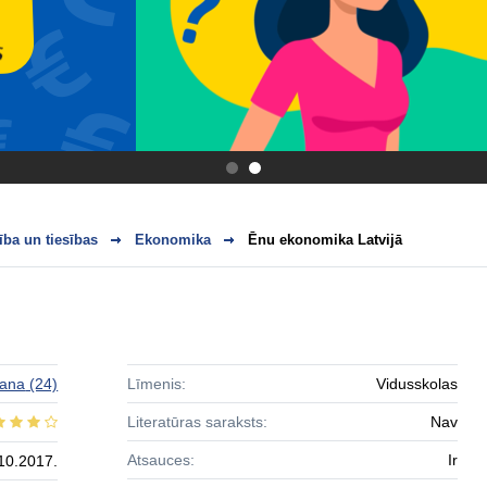
.
.
ba un tiesības
Ekonomika
Ēnu ekonomika Latvijā
jana
(24)
Līmenis:
Vidusskolas
Literatūras saraksts:
Nav
Atsauces:
Ir
10.2017.