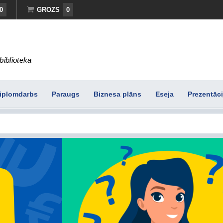
0
GROZS
0
bibliotēka
iplomdarbs
Paraugs
Biznesa plāns
Eseja
Prezentāci