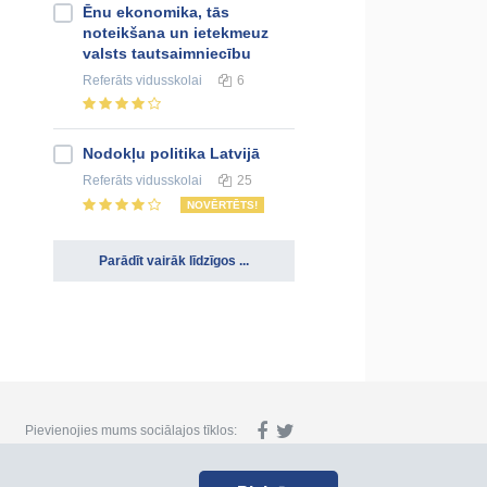
Ēnu ekonomika, tās
noteikšana un ietekmeuz
valsts tautsaimniecību
Referāts
vidusskolai
6
Nodokļu politika Latvijā
Referāts
vidusskolai
25
NOVĒRTĒTS!
Parādīt vairāk līdzīgos ...
Pievienojies mums sociālajos tīklos: