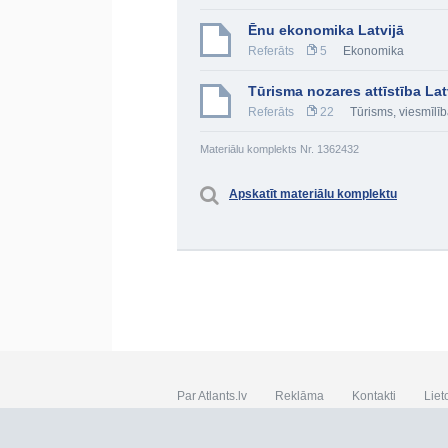
Ēnu ekonomika Latvijā
Referāts
5
Ekonomika
Tūrisma nozares attīstība Lat
Referāts
22
Tūrisms, viesmīlī
Materiālu komplekts Nr. 1362432
Apskatīt materiālu komplektu
Par Atlants.lv
Reklāma
Kontakti
Liet
SIA „CDI” © 2002 - 2026