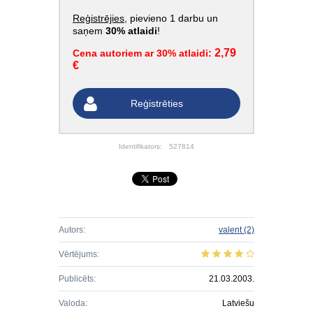
Reģistrējies
, pievieno 1 darbu un
saņem
30% atlaidi
!
2,79
Cena autoriem ar 30% atlaidi:
€
Reģistrēties
Identifikators:
527814
Autors:
valent
(2)
Vērtējums:
Publicēts:
21.03.2003.
Valoda:
Latviešu