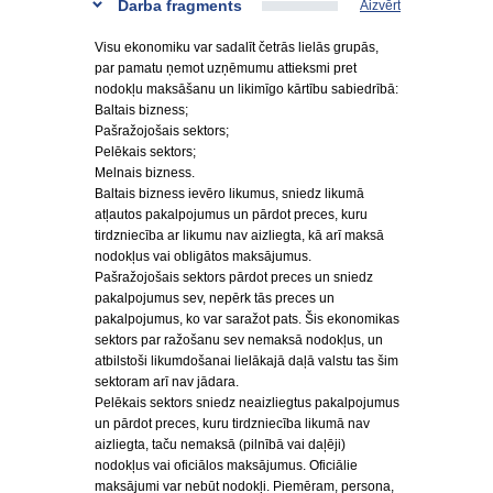
Darba fragments
Aizvērt
Visu ekonomiku var sadalīt četrās lielās grupās,
par pamatu ņemot uzņēmumu attieksmi pret
nodokļu maksāšanu un likimīgo kārtību sabiedrībā:
Baltais bizness;
Pašražojošais sektors;
Pelēkais sektors;
Melnais bizness.
Baltais bizness ievēro likumus, sniedz likumā
atļautos pakalpojumus un pārdot preces, kuru
tirdzniecība ar likumu nav aizliegta, kā arī maksā
nodokļus vai obligātos maksājumus.
Pašražojošais sektors pārdot preces un sniedz
pakalpojumus sev, nepērk tās preces un
pakalpojumus, ko var saražot pats. Šis ekonomikas
sektors par ražošanu sev nemaksā nodokļus, un
atbilstoši likumdošanai lielākajā daļā valstu tas šim
sektoram arī nav jādara.
Pelēkais sektors sniedz neaizliegtus pakalpojumus
un pārdot preces, kuru tirdzniecība likumā nav
aizliegta, taču nemaksā (pilnībā vai daļēji)
nodokļus vai oficiālos maksājumus. Oficiālie
maksājumi var nebūt nodokļi. Piemēram, persona,