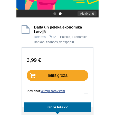
Aizvērt
.
.
Baltā un pelēkā ekonomika
Latvijā
Referāts
12
Politika
,
Ekonomika
,
Bankas, finanses, vērtspapīri
3,99 €
Ielikt grozā
Pievienot
vēlmju sarakstam
Gribi lētāk?