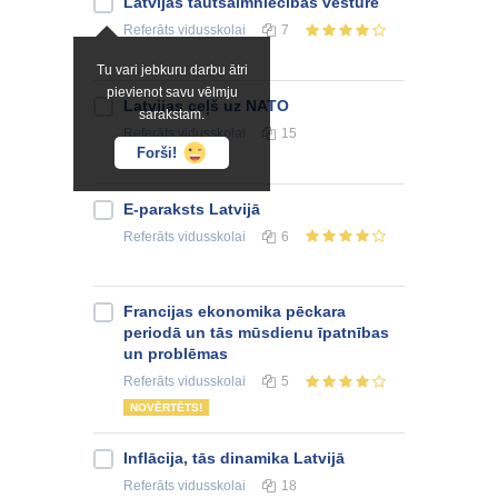
Latvijas tautsaimniecības vēsture
Referāts
vidusskolai
7
Tu vari jebkuru darbu ātri
pievienot savu vēlmju
Latvijas ceļš uz NATO
sarakstam.
Referāts
vidusskolai
15
Forši!
E-paraksts Latvijā
Referāts
vidusskolai
6
Francijas ekonomika pēckara
periodā un tās mūsdienu īpatnības
un problēmas
Referāts
vidusskolai
5
NOVĒRTĒTS!
Inflācija, tās dinamika Latvijā
Referāts
vidusskolai
18