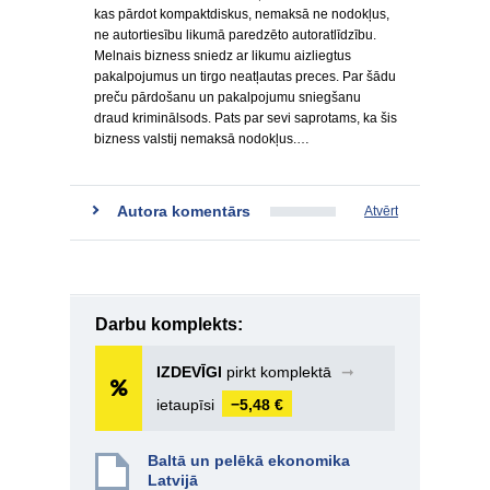
kas pārdot kompaktdiskus, nemaksā ne nodokļus,
ne autortiesību likumā paredzēto autoratlīdzību.
Melnais bizness sniedz ar likumu aizliegtus
pakalpojumus un tirgo neatļautas preces. Par šādu
preču pārdošanu un pakalpojumu sniegšanu
draud kriminālsods. Pats par sevi saprotams, ka šis
bizness valstij nemaksā nodokļus.…
Autora komentārs
Atvērt
Darbu komplekts:
IZDEVĪGI
pirkt komplektā
➞
ietaupīsi
−5,48 €
Baltā un pelēkā ekonomika
Latvijā