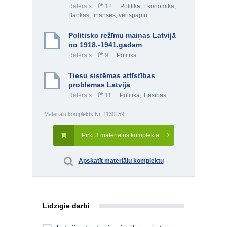
Referāts
12
Politika
,
Ekonomika
,
Bankas, finanses, vērtspapīri
Politisko režīmu maiņas Latvijā
no 1918.-1941.gadam
Referāts
9
Politika
Tiesu sistēmas attīstības
problēmas Latvijā
Referāts
11
Politika
,
Tiesības
Materiālu komplekts Nr. 1130159
Pirkt 3 materiālus komplektā
Apskatīt materiālu komplektu
Līdzīgie darbi