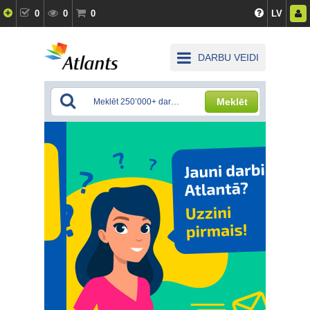
0
0
0
LV
DARBU VEIDI
Meklēt