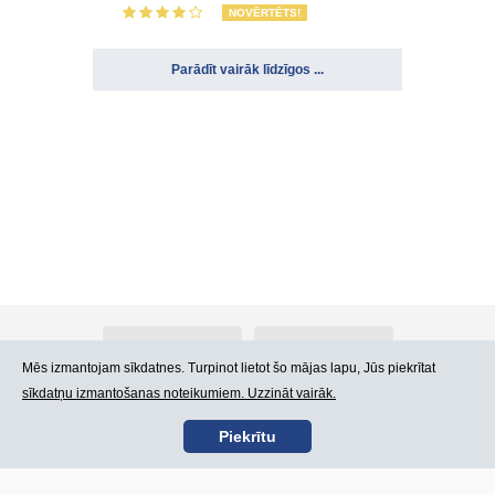
NOVĒRTĒTS!
Parādīt vairāk līdzīgos ...
Par Atlants.lv
Reklāma
Mēs izmantojam sīkdatnes. Turpinot lietot šo mājas lapu, Jūs piekrītat
sīkdatņu izmantošanas noteikumiem. Uzzināt vairāk.
Kontakti
Lietošanas noteikumi
Piekrītu
SIA „CDI” © 2002 -
Lapas karte