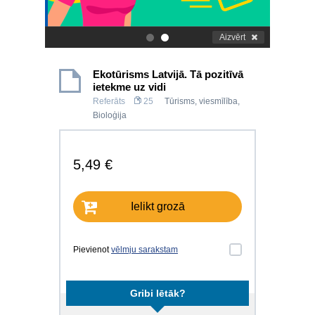
Aizvērt
.
.
Ekotūrisms Latvijā. Tā pozitīvā
ietekme uz vidi
Referāts
25
Tūrisms, viesmīlība
,
Bioloģija
5,49 €
Ielikt grozā
Pievienot
vēlmju sarakstam
Gribi lētāk?