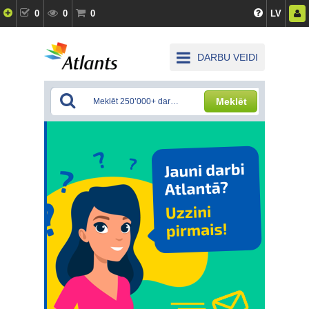
0
0
0
LV
DARBU VEIDI
Meklēt