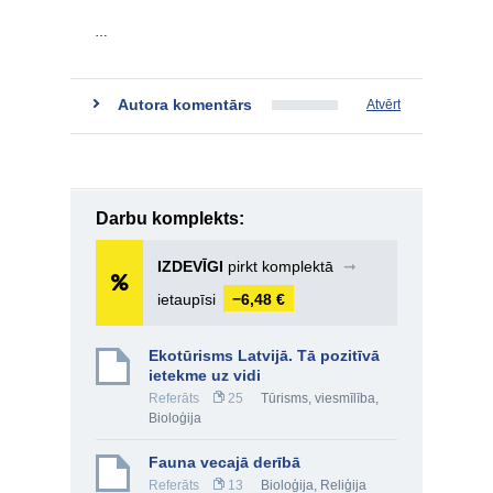
…
Autora komentārs
Atvērt
Darbu komplekts:
IZDEVĪGI
pirkt komplektā
➞
ietaupīsi
−6,48 €
Ekotūrisms Latvijā. Tā pozitīvā
ietekme uz vidi
Referāts
25
Tūrisms, viesmīlība
,
Bioloģija
Fauna vecajā derībā
Referāts
13
Bioloģija
,
Reliģija