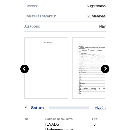
Līmenis:
Augstskolas
Literatūras saraksts:
25 vienības
Atsauces:
Nav
Saturs
Aizvērt
Nr.
Sadaļas nosaukums
Lpp.
IEVADS
3
Uzdevums un ta