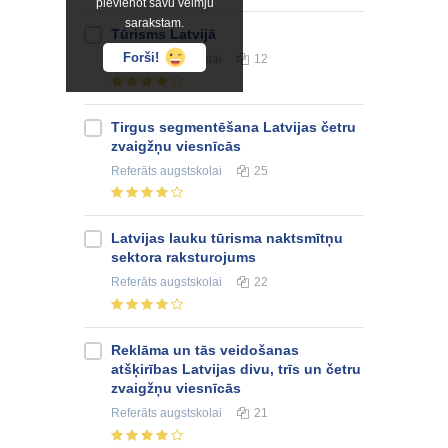
pievienot savu vēlmju
sarakstam.
Tūrisms Latvijā
Forši!
Referāts
augstskolai
12
Tirgus segmentēšana Latvijas četru
zvaigžņu viesnīcās
Referāts
augstskolai
25
Latvijas lauku tūrisma naktsmītņu
sektora raksturojums
Referāts
augstskolai
22
Reklāma un tās veidošanas
atšķirības Latvijas divu, trīs un četru
zvaigžņu viesnīcās
Referāts
augstskolai
21