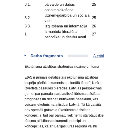
3.1.
pārvalde un dabas
25
apsaimniekošana
Uzņēmējdarbība un sociālā
3.2.
25
vide
3.3.
Izglītošana un informācija
26
Izmantota literatūra,
1.
27
periodika un tiesību avoti
Darba fragments
Aizvērt
Ekotūrisma attīstības stratēģijas nozīme un loma
EtAS ir pirmais detalizētais ekotūrisma attīstības
iespēju pārlūkdokuments nacionālā līmenī, kurā ir
izvērtēta pasaules pieredze, Latvijas perspektīvas
ņemot par pamatu starptautiskā tūrisma attīstības
prognozes un definēti būtiskākie pasākumi, kas
veicami ekotūrisma attīstībai Latvijā. Tā kā Latvijā
nav speciāli gatavota Ekotūrisma attīstības
koncepcija, tad par pamatu tiek ņemti starptautiskie
tūrisma attīstības dokumenti, principi un
koncepcijas, kā arī Baltijas juras reģiona valstu