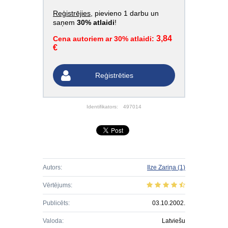
Reģistrējies
, pievieno 1 darbu un
saņem
30% atlaidi
!
3,84
Cena autoriem ar 30% atlaidi:
€
Reģistrēties
Identifikators:
497014
Autors:
Ilze Zariņa
(1)
Vērtējums:
Publicēts:
03.10.2002.
Valoda:
Latviešu