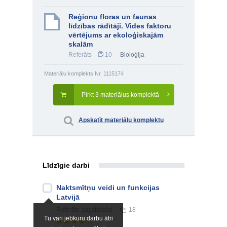
Reģionu floras un faunas
līdzības rādītāji. Vides faktoru
vērtējums ar ekoloģiskajām
skalām
Referāts
10
Bioloģija
Materiālu komplekts Nr. 1115174
Pirkt 3 materiālus komplektā
Apskatīt materiālu komplektu
Līdzīgie darbi
Naktsmītņu veidi un funkcijas
Latvijā
Referāts
augstskolai
18
Tu vari jebkuru darbu ātri