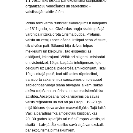
1.1 Vēsturisks ieskats par ekoturisma starptautisko
organizāciju veidošanos un sabiedriski -
valstiskajām aktivitātēm
Pirmo reizi vārda “tūrisms” skaidrojums ir datējams
ar 1811.gadu, kad Oksfordas angļu skaidrojošajā
vārdnīcā ir izskaidrota tūrisma būtība. Protams,
valstu un zemju apceļošanai ir tikpat sena vēsture,
cik cilvēce pati. Sākumā bija dzīves telpas
meklējumi un klejojumi. Tad ekspedīcijas,
atklājumi, iekarojumi. Vēlāk arī piligrimi, misionāri
un, visbeidzot, 19.gs. bagātās inteliģences ilgie
ceļojumi uz Eiropai piederošajām kolonijām. Tikai
19.gs. otrajā pusē, kad attīstoties rūpniecībai,
transporta sakariem uz sauszemes un pieaugot
sabiedrības vidējā slāņa brīvajam laikam, sākās
aktīva ceļošana un tūrisma nozares sistemātiska
attīstība. Apceļošana notika vispirms pa savas
valsts reģioniem un tad arī pa Eiropu. 19.-20.gs.
mijā tūrisms kļuva arvien masveidīgāks. Tajā laikā
Vācijā parādījās “kājāmceļotāju kustība”, kas
20.-30.gados izplatījās arī citās Eiropas valstīs, tai
skaitā – Latvijā. Šo kustību savā ziņā var uzskatīt
par ekotūrisma pirmsākumiem.