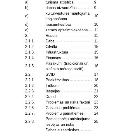
a)
tūrisma attīstība
9
b)
dabas aizsardzība
9
kultūrvēstures mantojuma
c)
10
saglabašana
d)
īpašumtiesības
10
e)
zemes apsaimniekošana
11
2.
Resursi
11
2.1.1.
Daba
11
2.1.2.
Cilvēki
15
2.1.3.
Infrastruktūra
15
2.1.4.
Finanses
16
Pasakumi (tradicionali un
2.1.5.
16
plašaka mēroga atzīti)
2.2.
SVID
17
2.2.1.
Priekšrocības
18
3.1.2.
Trūkumi
20
2.2.3.
Iespējas
21
2.2.4.
Draudi
22
2.2.5.
Problēmas un riska faktori
23
2.2.6.
Galvenas problēmas
23
2.2.7.
Problēmu pamatiemesli
24
Pamatiespēju atrisinajuma
2.2.8.
25
iespējas un risks
Dabas aizsardzības