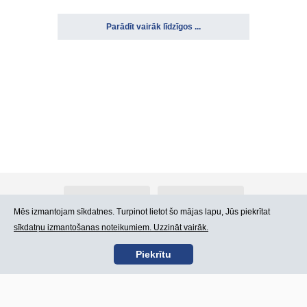
Parādīt vairāk līdzīgos ...
Par Atlants.lv
Reklāma
Mēs izmantojam sīkdatnes. Turpinot lietot šo mājas lapu, Jūs piekrītat
sīkdatņu izmantošanas noteikumiem. Uzzināt vairāk.
Kontakti
Lietošanas noteikumi
Piekrītu
SIA „CDI” © 2002 -
Lapas karte
2026