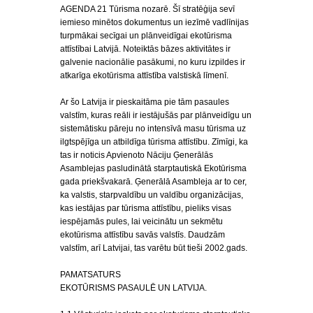
AGENDA 21 Tūrisma nozarē. Šī stratēģija sevī
iemieso minētos dokumentus un iezīmē vadlīnijas
turpmākai secīgai un plānveidīgai ekotūrisma
attīstībai Latvijā. Noteiktās bāzes aktivitātes ir
galvenie nacionālie pasākumi, no kuru izpildes ir
atkarīga ekotūrisma attīstība valstiskā līmenī.
Ar šo Latvija ir pieskaitāma pie tām pasaules
valstīm, kuras reāli ir iestājušās par plānveidīgu un
sistemātisku pāreju no intensīvā masu tūrisma uz
ilgtspējīga un atbildīga tūrisma attīstību. Zīmīgi, ka
tas ir noticis Apvienoto Nāciju Ģenerālās
Asamblejas pasludinātā starptautiskā Ekotūrisma
gada priekšvakarā. Ģenerālā Asambleja ar to cer,
ka valstis, starpvaldību un valdību organizācijas,
kas iestājas par tūrisma attīstību, pieliks visas
iespējamās pules, lai veicinātu un sekmētu
ekotūrisma attīstību savās valstīs. Daudzām
valstīm, arī Latvijai, tas varētu būt tieši 2002.gads.
PAMATSATURS
EKOTŪRISMS PASAULĒ UN LATVIJA.