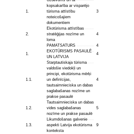
kopsakarība ar visparējo
1.
tūrisma attīstību
3
noteicošajiem
dokumentiem
Ekotūrisma attīstības
2.
stratēģijas nozīme un
4
loma
PAMATSATURS
4
EKOTŪRISMS PASAULĒ
1.
4
UN LATVIJA
Starptautiskaja tūrisma
valdošie viedokļi un
principi, ekotūrisma mērķi
1.1.
un definīcijas,
4
tautsaimnieciska un dabas
saglabašanas nozīme un
prakse pasaulē
Tautsaimnieciska un dabas
1.2.
vides saglabašanas
5
nozīme un prakse pasaulē
Likumdošanas galvenie
1.3.
aspekti Latvija ekotūrisma
9
konteksta