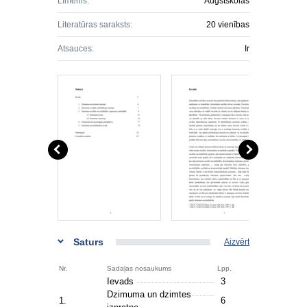
Līmenis:
Augstskolas
Literatūras saraksts:
20 vienības
Atsauces:
Ir
Saturs
Aizvērt
Nr.
Sadaļas nosaukums
Lpp.
Ievads
3
Dzimuma un dzimtes
1.
6