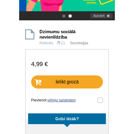
Aizvērt
.
.
Dzimumu sociālā
nevienlīdzība
Referāts
21
Socioloģija
4,99 €
Ielikt grozā
Pievienot
vēlmju sarakstam
Gribi lētāk?