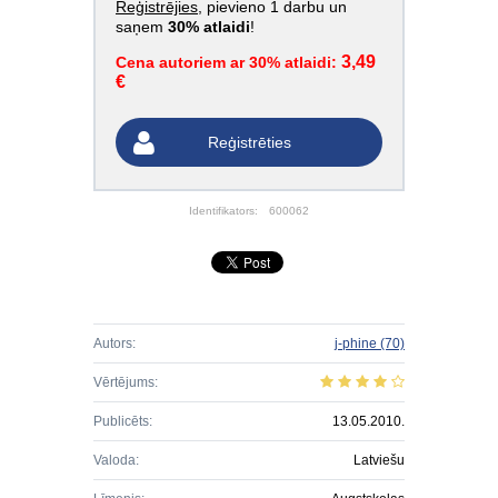
Reģistrējies
, pievieno 1 darbu un
saņem
30% atlaidi
!
3,49
Cena autoriem ar 30% atlaidi:
€
Reģistrēties
Identifikators:
600062
Autors:
j-phine
(70)
Vērtējums:
Publicēts:
13.05.2010.
Valoda:
Latviešu