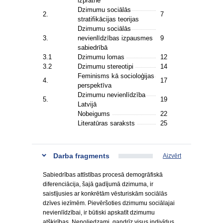
izpratne
Dzimumu sociālās
2.
7
stratifikācijas teorijas
Dzimumu sociālās
3.
nevienlīdzības izpausmes
9
sabiedrībā
3.1
Dzimumu lomas
12
3.2
Dzimumu stereotipi
14
Feminisms kā socioloģijas
4.
17
perspektīva
Dzimumu nevienlīdzība
5.
19
Latvijā
Nobeigums
22
Literatūras saraksts
25
Darba fragments
Aizvērt
Sabiedrības attīstības procesā demogrāfiskā
diferenciācija, šajā gadījumā dzimuma, ir
saistījusies ar konkrētām vēsturiskām sociālās
dzīves iezīmēm. Pievēršoties dzimumu sociālajai
nevienlīdzībai, ir būtiski apskatīt dzimumu
atšķirības. Nenoliedzami, gandrīz visus indivīdus