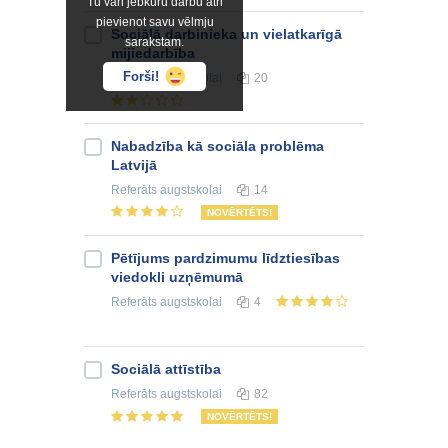
Tu vari jebkuru darbu ātri
pievienot savu vēlmju
Sociālā darbinieka un vielatkarīgā
sarakstam.
mijiedarbība
Forši!
Referāts
augstskolai
20
Nabadzība kā sociāla problēma
Latvijā
Referāts
augstskolai
14
NOVĒRTĒTS!
Pētījums pardzimumu līdztiesības
viedokli uzņēmumā
Referāts
augstskolai
4
Sociālā attīstība
Referāts
augstskolai
82
NOVĒRTĒTS!