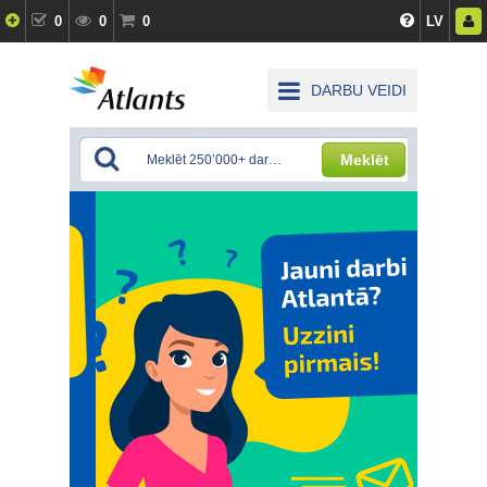
0
0
0
LV
DARBU VEIDI
Meklēt