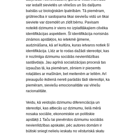
var iedalīt sievietēs un vīriešos un šis dalījums
balstās uz bioloģiskām īpatnībām. Tā piemēram,
grūtniecība ir sastopama tikai sieviešu vidū un tikai
sieviete var dzemdēt un zīdīt bērnu. Pavisam
noteikti dzimums ir viens no izplatītākajiem cilvēka
identifikācijas aspektiem. Šī identifikācija norisinās
zināmos apstākļos, ko ietekmē ģimene,
audzināšana, kā arī kultūra, kuras ietvaros notiek šī
identifikācija. Līdz ar to rodas dažādi stereotipi, kas
ir nozīmīga dzimumu sociālās nevienlīdzības
sastāvdaļa. Jau agrīnā socializācijas procesā tas
izpaužas tā, ka piemēram, zēniem ir pieņemts
rotaļāties ar mašīnām, bet meitenēm ar lellēm. Arī
pieaugušo ikdienā nereti parādās tādi stereotipi, ka
piemēram, sieviešu emocionalitāte vai vīriešu
racionalitāte.
Veidu, kā veidojās dzimumu diferenciācija un
stereotipi, kas attiecās uz dzimumu, lielā mērā
nosaka sociālie, ekonomiskie un politiskie
apstākļi.1 Taču lai pievērstos dzimumu sociālās
nevienlīdzības apskatei, pēc autores domām ir
būtiski sniegt nelielu ieskatu no vēsturiskā skatu