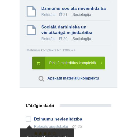
Dzimumu sociālā nevienlīdzība
Referāts
21
Socioloģija
Sociālā darbinieka un
vielatkarīgā mijiedarbība
Referāts
20
Socioloģija
Materiālu komplekts Nr. 1306677
Pirkt 3 materiālus komplektā
Apskatīt materiālu komplektu
Līdzīgie darbi
Dzimumu nevienlīdzība
Referāts
augstskolai
25