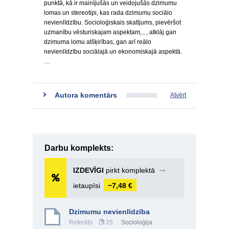
punktā, kā ir mainījušās un veidojušās dzimumu
lomas un stereotipi, kas rada dzimumu sociālo
nevienlīdzību. Socioloģiskais skatījums, pievēršot
uzmanību vēsturiskajam aspektam, , , atklāj gan
dzimuma lomu atšķirības, gan arī reālo
nevienlīdzību sociālajā un ekonomiskajā aspektā.
…
Autora komentārs
Atvērt
Darbu komplekts:
IZDEVĪGI
pirkt komplektā
➞
ietaupīsi
−7,48 €
Dzimumu nevienlīdzība
Referāts
25
Socioloģija