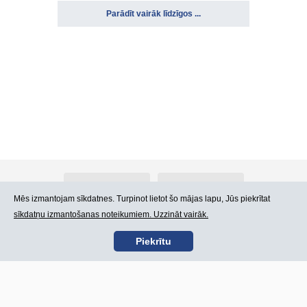
Parādīt vairāk līdzīgos ...
Par Atlants.lv
Reklāma
Mēs izmantojam sīkdatnes. Turpinot lietot šo mājas lapu, Jūs piekrītat
sīkdatņu izmantošanas noteikumiem. Uzzināt vairāk.
Kontakti
Lietošanas noteikumi
Piekrītu
SIA „CDI” © 2002 -
Lapas karte
2026