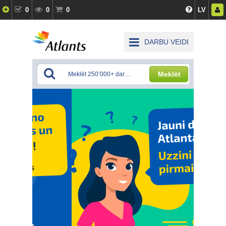
0
0
0
LV
DARBU VEIDI
Meklēt