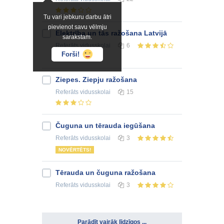
Tu vari jebkuru darbu ātri
pievienot savu vēlmju
Elektrība un tās ražošana Latvijā
sarakstam.
Referāts
vidusskolai
6
Forši!
Ziepes. Ziepju ražošana
Referāts
vidusskolai
15
Čuguna un tērauda iegūšana
Referāts
vidusskolai
3
NOVĒRTĒTS!
Tērauda un čuguna ražošana
Referāts
vidusskolai
3
Parādīt vairāk līdzīgos ...