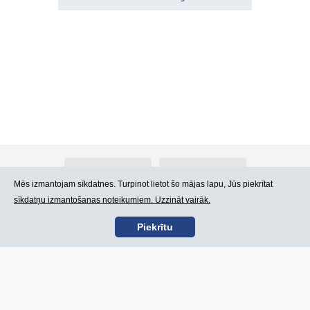
Par Atlants.lv
Reklāma
Mēs izmantojam sīkdatnes. Turpinot lietot šo mājas lapu, Jūs piekrītat
sīkdatņu izmantošanas noteikumiem. Uzzināt vairāk.
Kontakti
Lietošanas noteikumi
Piekrītu
SIA „CDI” © 2002 -
Lapas karte
2026