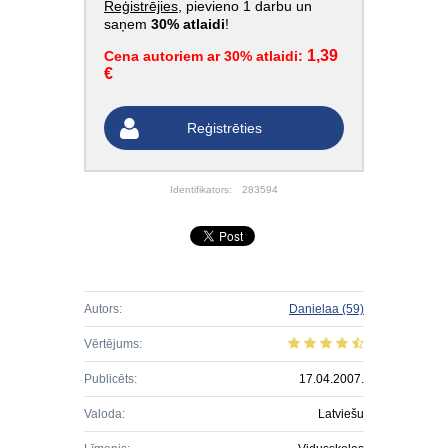
Reģistrējies
, pievieno 1 darbu un
saņem
30% atlaidi
!
1,39
Cena autoriem ar 30% atlaidi:
€
Reģistrēties
Identifikators:
283594
Autors:
Danielaa
(59)
Vērtējums:
Publicēts:
17.04.2007.
Valoda:
Latviešu