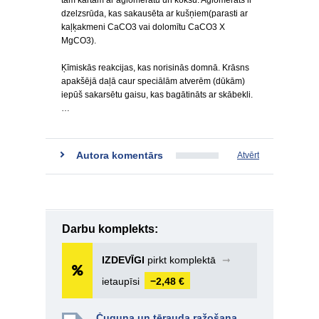
tam kārtām ar aglomerātu un koksu. Aglomerāts ir
dzelzsrūda, kas sakausēta ar kušņiem(parasti ar
kaļķakmeni CaCO3 vai dolomītu CaCO3 X
MgCO3).
Ķīmiskās reakcijas, kas norisinās domnā. Krāsns
apakšējā daļā caur speciālām atverēm (dūkām)
iepūš sakarsētu gaisu, kas bagātināts ar skābekli.
…
Autora komentārs
Atvērt
Darbu komplekts:
IZDEVĪGI
pirkt komplektā
➞
ietaupīsi
−2,48 €
Čuguna un tērauda ražošana