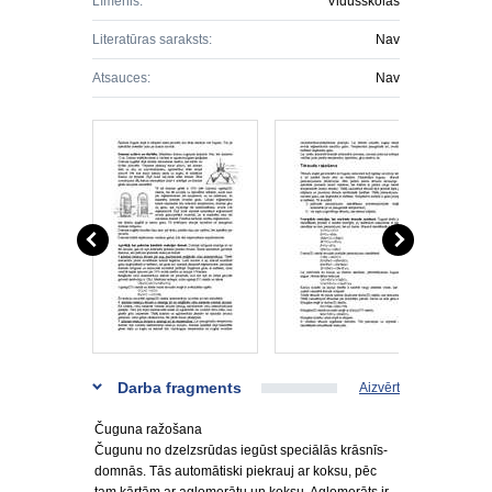
Līmenis:
Vidusskolas
Literatūras saraksts:
Nav
Atsauces:
Nav
Darba fragments
Aizvērt
Čuguna ražošana
Čugunu no dzelzsrūdas iegūst speciālās krāsnīs-
domnās. Tās automātiski piekrauj ar koksu, pēc