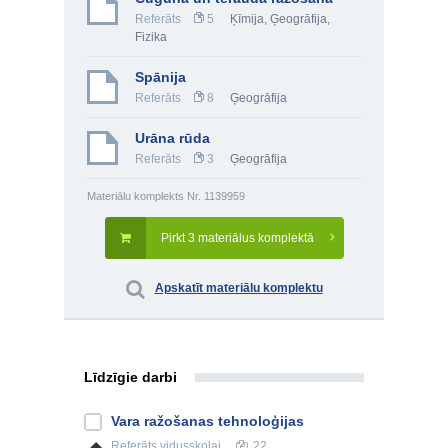
Referāts
5
Ķīmija
,
Ģeogrāfija
,
Fizika
Spānija
Referāts
8
Ģeogrāfija
Urāna rūda
Referāts
3
Ģeogrāfija
Materiālu komplekts Nr. 1139959
Pirkt 3 materiālus komplektā
Apskatīt materiālu komplektu
Līdzīgie darbi
Vara ražošanas tehnoloģijas
Referāts
vidusskolai
22