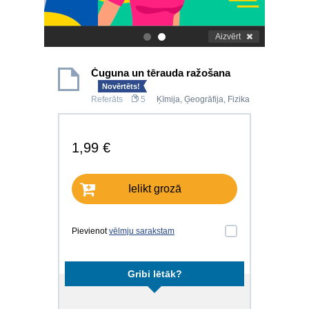
Aizvērt
.
.
Čuguna un tērauda ražošana
Novērtēts!
Referāts
5
Ķīmija
,
Ģeogrāfija
,
Fizika
1,99 €
Ielikt grozā
Pievienot
vēlmju sarakstam
Gribi lētāk?