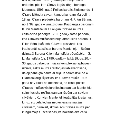
un Aizputi līdz 1560. gadam piederējis Vācu
ordenim, pēc tam Cīravu iegūst dāņu hercogs
Magnuss, 1596. gadā Polijas karalis Sigismunds III
Cīravu izlēņoja savam kambarkungam Maidelim,
18. gs. Cīrava piederēja baronam H. F. fon Bēram,
no 1782. gada – viņa znotam, Kazdangas baronam
K. fon Manteifelim.1 Lai gan Cīravas muižas
celtniecība pabeigta 1752. gadā,2 tātad periodā,
kad Cīravas muižas teritorija atradusies barona H.
F. fon Bēra īpašumā, Cīravas pils vārds tiek
tradicionāli saistīts ar baronu Manteifeļu – Scēgu
dzimtu.3 Barona K. fon Manteifeļa pēcnācēja – G.
L. Manteifeļa (dz. 1790. gadā) – laikā 19. gs. 20. –
30. gados pabeigta muižas kompleksa (apbūves)
izbūve, sākta muižas teritorijas labiekārtošana,
daļēji pabeigta parka ar dīķi un salām izveide.4
Likumsakarīgi šķiet tas, ka Cīravas muiža 1905.
gadā nav tikusi ne dedzināta, ne citādi postīta.
Cīravas muižas vēsture liecina gan par Manteifelu
saimniecisko rosību, gan par rūpēm par saviem
cilvēkiem. Kur vien Manteifeļi iegādājās īpašumus,
tur uzreiz cēla to, kas nepieciešams muižas
cilvēkiem, pirmkārt, skolas. Arī Cīravas muižā pēc
kungu mājas uzcelšanas, kā nākamā ēka celta