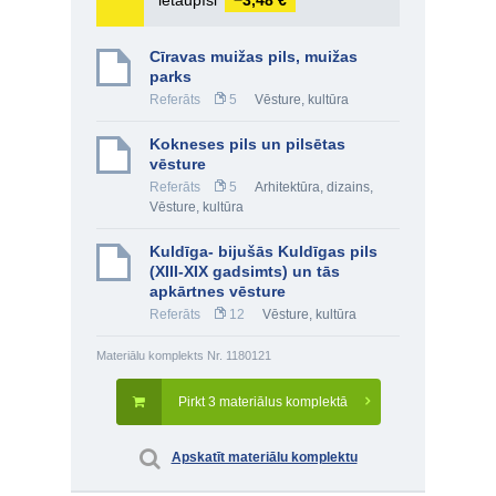
ietaupīsi
−3,48 €
Cīravas muižas pils, muižas
parks
Referāts
5
Vēsture, kultūra
Kokneses pils un pilsētas
vēsture
Referāts
5
Arhitektūra, dizains
,
Vēsture, kultūra
Kuldīga- bijušās Kuldīgas pils
(XIII-XIX gadsimts) un tās
apkārtnes vēsture
Referāts
12
Vēsture, kultūra
Materiālu komplekts Nr. 1180121
Pirkt 3 materiālus komplektā
Apskatīt materiālu komplektu