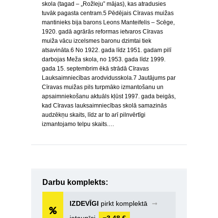
skola (tagad – „Rožleju” mājas), kas atradusies
tuvāk pagasta centram.5 Pēdējais Cīravas muižas
mantinieks bija barons Leons Manteifelis – Scēge,
1920. gadā agrārās reformas ietvaros Cīravas
muiža vācu izcelsmes baronu dzimtai tiek
atsavināta.6 No 1922. gada līdz 1951. gadam pilī
darbojas Meža skola, no 1953. gada līdz 1999.
gada 15. septembrim ēkā strādā Cīravas
Lauksaimniecības arodvidusskola.7 Jautājums par
Cīravas muižas pils turpmāko izmantošanu un
apsaimniekošanu aktuāls kļūst 1997. gada beigās,
kad Cīravas lauksaimniecības skolā samazinās
audzēkņu skaits, līdz ar to arī pilnvērtīgi
izmantojamo telpu skaits.…
Darbu komplekts:
IZDEVĪGI
pirkt komplektā
➞