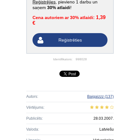
Reģistrējies
, pievieno 1 darbu un
saņem
30% atlaidi
!
1,39
Cena autoriem ar 30% atlaidi:
€
Reģistrēties
Identifikators:
998028
Autors:
Baigaizzz
(137)
Vērtējums:
Publicēts:
28.03.2007.
Valoda:
Latviešu