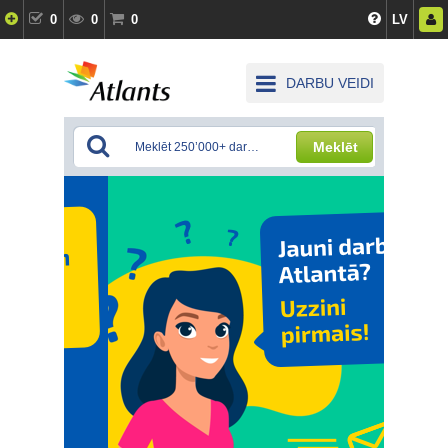
0
0
0
LV
DARBU VEIDI
Meklēt