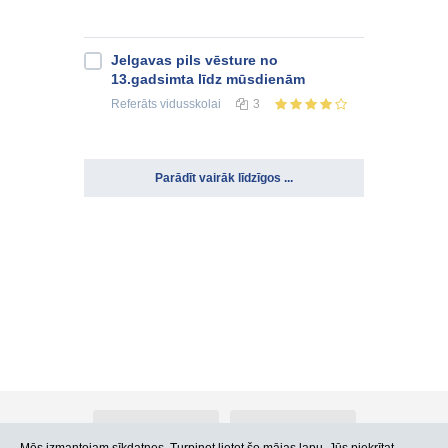
Jelgavas pils vēsture no
13.gadsimta līdz mūsdienām
Referāts
vidusskolai
3
Parādīt vairāk līdzīgos ...
Par Atlants.lv
Reklāma