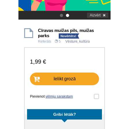
Aizvērt
.
.
Cīravas muižas pils, muižas
parks
Novērtēts!
Referāts
5
Vēsture, kultūra
1,99 €
Ielikt grozā
Pievienot
vēlmju sarakstam
Gribi lētāk?