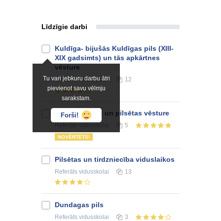
Līdzīgie darbi
Kuldīga- bijušās Kuldīgas pils (XIII-
XIX gadsimts) un tās apkārtnes
vēsture
Tu vari jebkuru darbu ātri
Referāts
vidusskolai
12
pievienot savu vēlmju
sarakstam.
Kokneses pils un pilsētas vēsture
Forši!
Referāts
vidusskolai
5
NOVĒRTĒTS!
Pilsētas un tirdzniecība viduslaikos
Referāts
vidusskolai
13
Dundagas pils
Referāts
vidusskolai
3