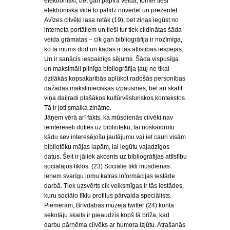
elektroniski, bet gan papīra veidā, tomēr tieši
elektroniskā vide to palīdz novērtēt un prezentēt.
Avīzes cilvēki lasa retāk (19), bet ziņas iegūst no
interneta portāliem un tieši tur tiek cildinātas šāda
veida grāmatas – cik gan bibliogrāfija ir nozīmīga,
ko tā mums dod un kādas ir tās attīstības iespējas.
Un ir sanācis iespaidīgs sējums. Šāda vispusīga
un maksimāli pilnīga bibliogrāfija ļauj ne tikai
dziļākās kopsakarībās aplūkot radošās personības
dažādās mākslinieciskās izpausmes, bet arī skatīt
viņa daiļradi plašākos kultūrvēsturiskos kontekstos.
Tā ir ļoti smalka zinātne.
Jāņem vērā arī fakts, ka mūsdienās cilvēki nav
ieinteresēti doties uz bibliotēku, lai noskaidrotu
kādu sev interesējošu jautājumu vai iet cauri visām
bibliotēku mājas lapām, lai iegūtu vajadzīgos
datus. Šeit ir jāliek akcents uz bibliogrāfijas attīstību
sociālajos tīklos. (23) Sociālie tīkli mūsdienās
ieņem svarīgu lomu katras informācijas iestāde
darbā. Tiek uzsvērts cik veiksmīgas ir tās iestādes,
kuru sociālo tīklu profilus pārvalda speciālists.
Piemēram, Brīvdabas muzeja twitter (24) konta
sekotāju skaits ir pieaudzis kopš tā brīža, kad
darbu pārņēma cilvēks ar humora izjūtu. Atrašanās