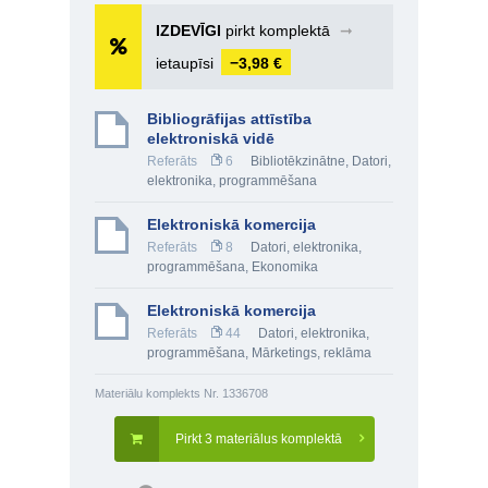
IZDEVĪGI
pirkt komplektā
➞
ietaupīsi
−3,98 €
Bibliogrāfijas attīstība
elektroniskā vidē
Referāts
6
Bibliotēkzinātne
,
Datori,
elektronika, programmēšana
Elektroniskā komercija
Referāts
8
Datori, elektronika,
programmēšana
,
Ekonomika
Elektroniskā komercija
Referāts
44
Datori, elektronika,
programmēšana
,
Mārketings, reklāma
Materiālu komplekts Nr. 1336708
Pirkt 3 materiālus komplektā