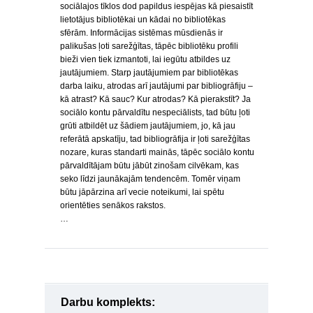
sociālajos tīklos dod papildus iespējas kā piesaistīt
lietotājus bibliotēkai un kādai no bibliotēkas
sfērām. Informācijas sistēmas mūsdienās ir
palikušas ļoti sarežģītas, tāpēc bibliotēku profili
bieži vien tiek izmantoti, lai iegūtu atbildes uz
jautājumiem. Starp jautājumiem par bibliotēkas
darba laiku, atrodas arī jautājumi par bibliogrāfiju –
kā atrast? Kā sauc? Kur atrodas? Kā pierakstīt? Ja
sociālo kontu pārvaldītu nespeciālists, tad būtu ļoti
grūti atbildēt uz šādiem jautājumiem, jo, kā jau
referātā apskatīju, tad bibliogrāfija ir ļoti sarežģītas
nozare, kuras standarti mainās, tāpēc sociālo kontu
pārvaldītājam būtu jābūt zinošam cilvēkam, kas
seko līdzi jaunākajām tendencēm. Tomēr viņam
būtu jāpārzina arī vecie noteikumi, lai spētu
orientēties senākos rakstos.
…
Darbu komplekts: