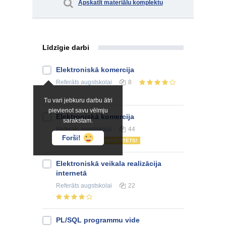
Apskatīt materiālu komplektu
Līdzīgie darbi
Elektroniskā komercija
Referāts
augstskolai
8
Tu vari jebkuru darbu ātri
pievienot savu vēlmju
Elektroniskā komercija
sarakstam.
Referāts
augstskolai
44
Forši!
NOVĒRTĒTS!
Elektroniskā veikala realizācija
internetā
Referāts
augstskolai
22
PL/SQL programmu vide