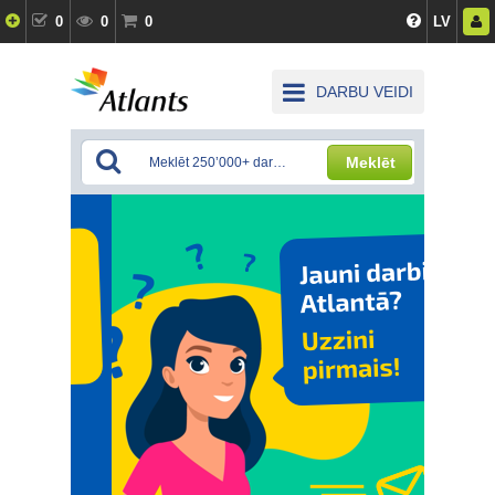
0
0
0
LV
DARBU VEIDI
Meklēt