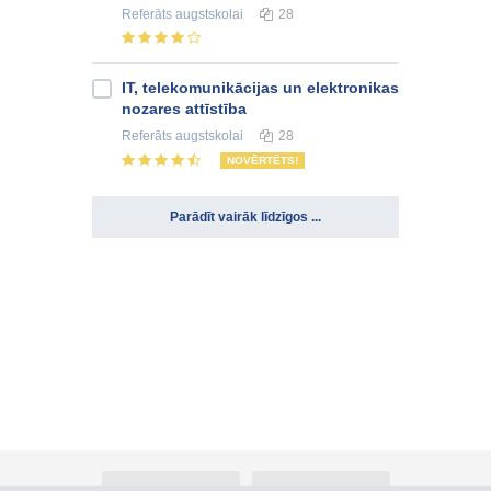
Referāts
augstskolai
28
IT, telekomunikācijas un elektronikas
nozares attīstība
Referāts
augstskolai
28
NOVĒRTĒTS!
Parādīt vairāk līdzīgos ...