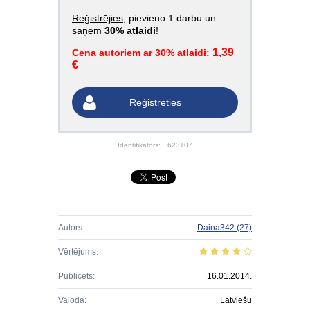
Reģistrējies
, pievieno 1 darbu un
saņem
30% atlaidi
!
1,39
Cena autoriem ar 30% atlaidi:
€
Reģistrēties
Identifikators:
623107
Autors:
Daina342
(27)
Vērtējums:
Publicēts:
16.01.2014.
Valoda:
Latviešu