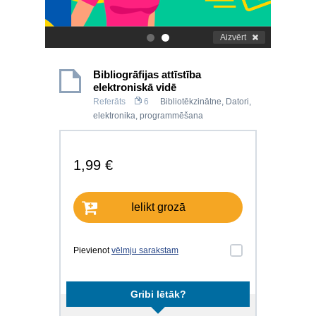
Aizvērt
.
.
Bibliogrāfijas attīstība
elektroniskā vidē
Referāts
6
Bibliotēkzinātne
,
Datori,
elektronika, programmēšana
1,99 €
Ielikt grozā
Pievienot
vēlmju sarakstam
Gribi lētāk?