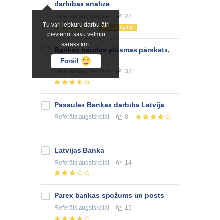
darbības analīze
Referāts
augstskolai
23
Tu vari jebkuru darbu ātri
NOVĒRTĒTS!
pievienot savu vēlmju
sarakstam.
Bankas naudas plūsmas pārskats,
analīze
Forši!
Referāts
augstskolai
33
Pasaules Bankas darbība Latvijā
Referāts
augstskolai
8
Latvijas Banka
Referāts
augstskolai
14
Parex bankas spožums un posts
Referāts
augstskolai
15