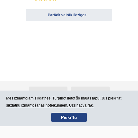
Parādīt vairāk līdzīgos ...
Par Atlants.lv
Reklāma
Mēs izmantojam sīkdatnes. Turpinot lietot šo mājas lapu, Jūs piekrītat
sīkdatņu izmantošanas noteikumiem. Uzzināt vairāk.
Kontakti
Lietošanas noteikumi
Piekrītu
SIA „CDI” © 2002 -
Lapas karte
2026