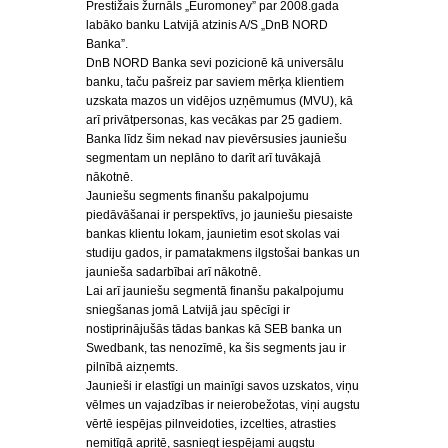
Prestižais žurnāls „Euromoney” par 2008.gada
labāko banku Latvijā atzinis A/S „DnB NORD
Banka”.
DnB NORD Banka sevi pozicionē kā universālu
banku, taču pašreiz par saviem mērķa klientiem
uzskata mazos un vidējos uzņēmumus (MVU), kā
arī privātpersonas, kas vecākas par 25 gadiem.
Banka līdz šim nekad nav pievērsusies jauniešu
segmentam un neplāno to darīt arī tuvākajā
nākotnē.
Jauniešu segments finanšu pakalpojumu
piedāvāšanai ir perspektīvs, jo jauniešu piesaiste
bankas klientu lokam, jaunietim esot skolas vai
studiju gados, ir pamatakmens ilgstošai bankas un
jaunieša sadarbībai arī nākotnē.
Lai arī jauniešu segmentā finanšu pakalpojumu
sniegšanas jomā Latvijā jau spēcīgi ir
nostiprinājušās tādas bankas kā SEB banka un
Swedbank, tas nenozīmē, ka šis segments jau ir
pilnībā aizņemts.
Jaunieši ir elastīgi un mainīgi savos uzskatos, viņu
vēlmes un vajadzības ir neierobežotas, viņi augstu
vērtē iespējas pilnveidoties, izcelties, atrasties
nemitīgā apritē, sasniegt iespējami augstu