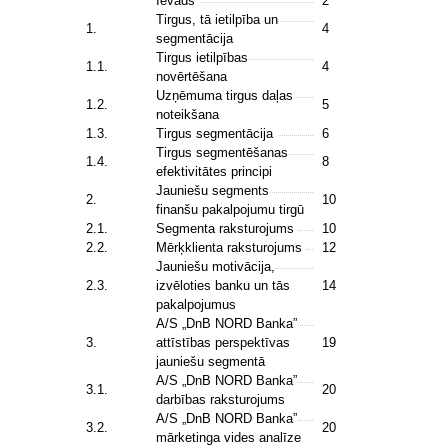
Ievads
2
Tirgus, tā ietilpība un
1.
4
segmentācija
Tirgus ietilpības
1.1.
4
novērtēšana
Uzņēmuma tirgus daļas
1.2.
5
noteikšana
1.3.
Tirgus segmentācija
6
Tirgus segmentēšanas
1.4.
8
efektivitātes principi
Jauniešu segments
2.
10
finanšu pakalpojumu tirgū
2.1.
Segmenta raksturojums
10
2.2.
Mērķklienta raksturojums
12
Jauniešu motivācija,
2.3.
izvēloties banku un tās
14
pakalpojumus
A/S „DnB NORD Banka”
3.
attīstības perspektīvas
19
jauniešu segmentā
A/S „DnB NORD Banka”
3.1.
20
darbības raksturojums
A/S „DnB NORD Banka”
3.2.
20
mārketinga vides analīze