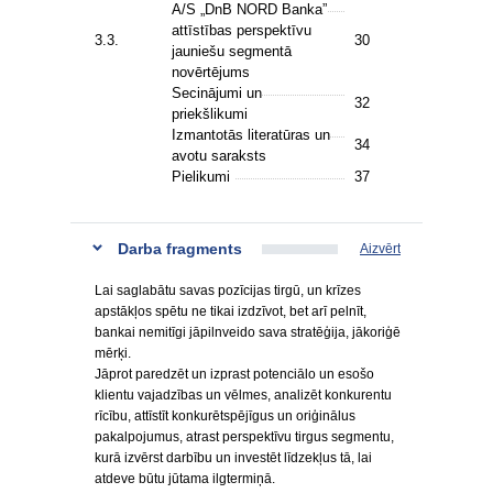
A/S „DnB NORD Banka”
attīstības perspektīvu
3.3.
30
jauniešu segmentā
novērtējums
Secinājumi un
32
priekšlikumi
Izmantotās literatūras un
34
avotu saraksts
Pielikumi
37
Darba fragments
Aizvērt
Lai saglabātu savas pozīcijas tirgū, un krīzes
apstākļos spētu ne tikai izdzīvot, bet arī pelnīt,
bankai nemitīgi jāpilnveido sava stratēģija, jākoriģē
mērķi.
Jāprot paredzēt un izprast potenciālo un esošo
klientu vajadzības un vēlmes, analizēt konkurentu
rīcību, attīstīt konkurētspējīgus un oriģinālus
pakalpojumus, atrast perspektīvu tirgus segmentu,
kurā izvērst darbību un investēt līdzekļus tā, lai
atdeve būtu jūtama ilgtermiņā.