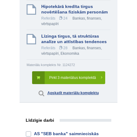
Hipotekārā kredīta tirgus
novērtēšana fiziskām personām
Referāts
24
Bankas, finanses,
vērtspapīri
Līzinga tirgus, tā struktūras
analīze un attīstības tendences
Referāts
28
Bankas, finanses,
vērtspapīri
,
Ekonomika
Materiālu komplekts Nr. 1124272
Pirkt 3 materiālus komplektā
Apskatīt materiālu komplektu
Līdzīgie darbi
AS "SEB banka" saimnieciskās