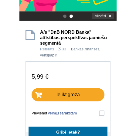
Aizvērt
.
.
A/s "DnB NORD Banka"
attīstības perspektīvas jauniešu
segmentā
Referāts
33
Bankas, finanses,
vērtspapīri
5,99 €
Ielikt grozā
Pievienot
vēlmju sarakstam
Gribi lētāk?