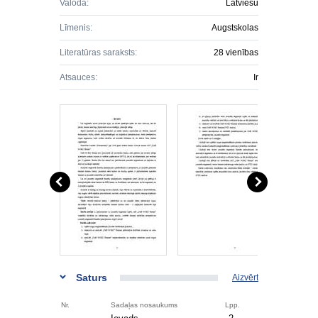
Valoda:
Latviešu
Līmenis:
Augstskolas
Literatūras saraksts:
28 vienības
Atsauces:
Ir
Saturs
Aizvērt
Nr.
Sadaļas nosaukums
Lpp.