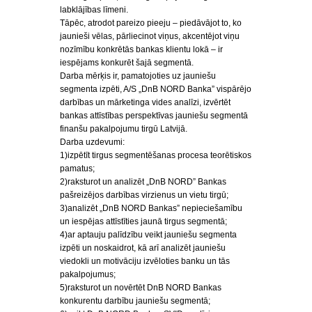
labklājības līmeni.
Tāpēc, atrodot pareizo pieeju – piedāvājot to, ko
jaunieši vēlas, pārliecinot viņus, akcentējot viņu
nozīmību konkrētās bankas klientu lokā – ir
iespējams konkurēt šajā segmentā.
Darba mērķis ir, pamatojoties uz jauniešu
segmenta izpēti, A/S „DnB NORD Banka” vispārējo
darbības un mārketinga vides analīzi, izvērtēt
bankas attīstības perspektīvas jauniešu segmentā
finanšu pakalpojumu tirgū Latvijā.
Darba uzdevumi:
1)izpētīt tirgus segmentēšanas procesa teorētiskos
pamatus;
2)raksturot un analizēt „DnB NORD” Bankas
pašreizējos darbības virzienus un vietu tirgū;
3)analizēt „DnB NORD Bankas” nepieciešamību
un iespējas attīstīties jaunā tirgus segmentā;
4)ar aptauju palīdzību veikt jauniešu segmenta
izpēti un noskaidrot, kā arī analizēt jauniešu
viedokli un motivāciju izvēloties banku un tās
pakalpojumus;
5)raksturot un novērtēt DnB NORD Bankas
konkurentu darbību jauniešu segmentā;