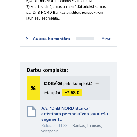
6)veikt DnB NORD Bankas SVID analīzi;
7)izdarīt secinājumus un izstrādāt priekšlikumus
par DnB NORD Bankas attīstības perspektīvām
jauniešu segmentā.…
Autora komentārs
Atvērt
Darbu komplekts:
IZDEVĪGI
pirkt komplektā
➞
ietaupīsi
−7,98 €
A/s "DnB NORD Banka"
attīstības perspektīvas jauniešu
segmentā
Referāts
33
Bankas, finanses,
vērtspapīri