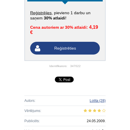
Reģistrējies
, pievieno 1 darbu un
saņem
30% atlaidi
!
4,19
Cena autoriem ar 30% atlaidi:
€
Reģistrēties
Identifikators:
347022
Autors:
Lolita
(28)
Vērtējums:
Publicēts:
24.05.2009.