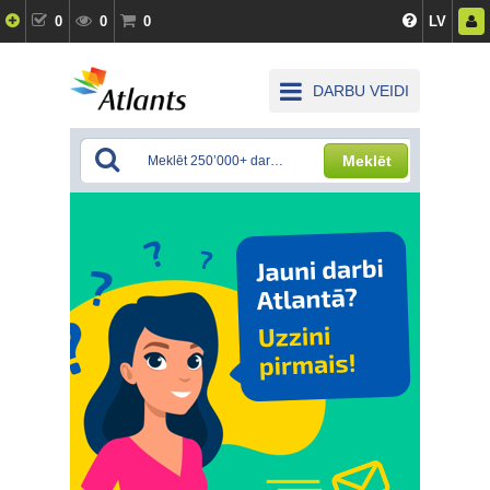
0
0
0
LV
DARBU VEIDI
Meklēt