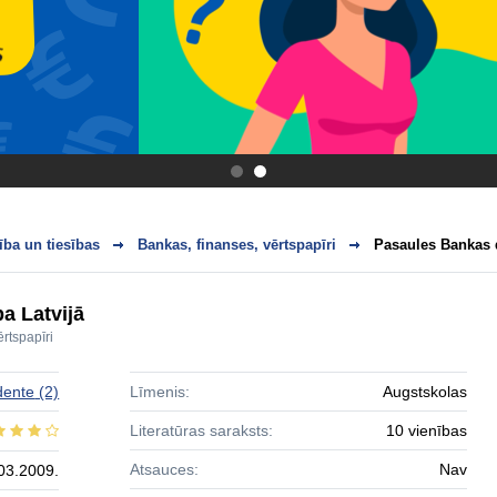
.
.
ba un tiesības
Bankas, finanses, vērtspapīri
Pasaules Bankas d
a Latvijā
rtspapīri
dente
(2)
Līmenis:
Augstskolas
Literatūras saraksts:
10 vienības
Atsauces:
Nav
03.2009.