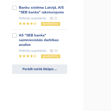
Banku sistēma Latvijā. A/S
"SEB banka" raksturojums
Referāts
augstskolai
21
NOVĒRTĒTS!
AS "SEB banka"
saimnieciskās darbības
analīze
Referāts
augstskolai
23
NOVĒRTĒTS!
Parādīt vairāk līdzīgos ...