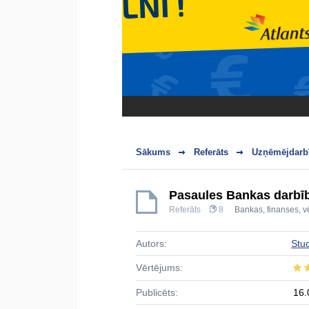
Sākums
Referāts
Uzņēmējdarbī
Pasaules Bankas darbīb
Referāts
8
Bankas, finanses, vē
Autors:
Stu
Vērtējums:
Publicēts:
16.