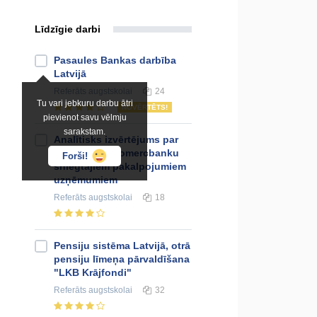
Līdzīgie darbi
Pasaules Bankas darbība
Latvijā
Referāts
augstskolai
24
Tu vari jebkuru darbu ātri
NOVĒRTĒTS!
pievienot savu vēlmju
sarakstam.
Analītisks izvērtējums par
trīs Latvijas komercbanku
Forši!
sniegtajiem pakalpojumiem
uzņēmumiem
Referāts
augstskolai
18
Pensiju sistēma Latvijā, otrā
pensiju līmeņa pārvaldīšana
"LKB Krājfondi"
Referāts
augstskolai
32