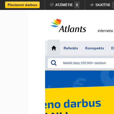
Pievienot darbus
ATZĪMĒTIE
0
SKATĪTIE
interneta 
Referāts
Konspekts
D