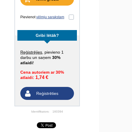
Pievienot
vēlmju sarakstam
Gribi lētāk?
Reģistrējies
, pievieno 1
darbu un saņem
30%
atlaidi
!
Cena autoriem ar 30%
1,74 €
atlaidi:
Reģistrēties
Identifikators:
160394