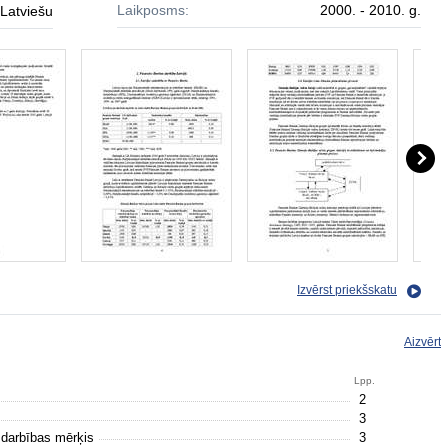
Laikposms:
2000. - 2010. g.
Latviešu
Izvērst priekšskatu
Aizvērt
Lpp.
2
3
 darbības mērķis
3