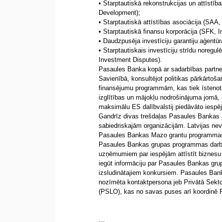
• Starptautiskā rekonstrukcijas un attīstī
Development);
• Starptautiskā attīstības asociācija (SAA,
• Starptautiskā finansu korporācija (SFK, I
• Daudzpusēja investīciju garantiju aģentū
• Starptautiskais investīciju strīdu noregu
Investment Disputes).
Pasaules Banka kopā ar sadarbības partneri
Savienībā, konsultējot politikas pārkārtoša
finansējumu programmām, kas tiek īstenota
izglītības un mājokļu nodrošinājuma jomā,
maksimālu ES dalībvalstij piedāvāto iespē
Gandrīz divas trešdaļas Pasaules Bankas at
sabiedriskajām organizācijām. Latvijas neva
Pasaules Bankas Mazo grantu programmas
Pasaules Bankas grupas programmas darbīb
uzņēmumiem par iespējām attīstīt biznesu 
iegūt informāciju par Pasaules Bankas gru
izsludinātajiem konkursiem. Pasaules Bank
nozīmēta kontaktpersona jeb Privātā Sekto
(PSLO), kas no savas puses arī koordinē P
…