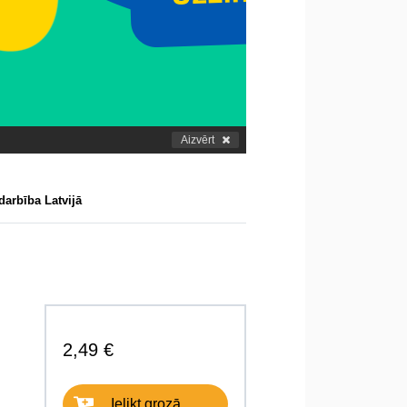
Aizvērt
arbība Latvijā
2,49 €
Ielikt grozā