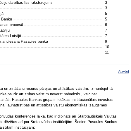
ūciju darbības īss raksturojums
3
3
ijā
5
es Banku
5
šanas procesā
6
atviju
7
tātes Latvijā
7
usa anulēšana Pasaules bankā
9
10
11
Aizvērt
su un zināšanu resurss pārejas un attīstības valstīm. Izmantojot tā
anka palīdz attīstības valstīm novērst nabadzību, veicināt
tāti. Pasaules Bankas grupa ir lielākais institucionālais investors,
ana, jaunattīstības un attīstības valstu ekonomiskās izaugsmes
nvudas konferences laikā, kad ir dibināts arī Starptautiskais Valūtas
 tiek dēvētas arī par Bretonvūdas institūcijām. Šodien Pasaules Bankas
istītām institūcijām: