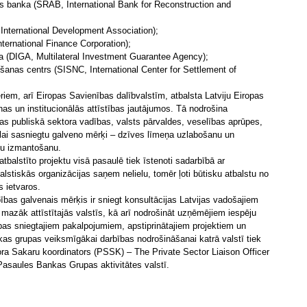
bas banka (SRAB, International Bank for Reconstruction and
 International Development Association);
nternational Finance Corporation);
ra (DIGA, Multilateral Investment Guarantee Agency);
lēšanas centrs (SISNC, International Center for Settlement of
em, arī Eiropas Savienības dalībvalstīm, atbalsta Latviju Eiropas
nas un institucionālās attīstības jautājumos. Tā nodrošina
s publiskā sektora vadības, valsts pārvaldes, veselības aprūpes,
 lai sasniegtu galveno mērķi – dzīves līmeņa uzlabošanu un
ju izmantošanu.
balstīto projektu visā pasaulē tiek īstenoti sadarbībā ar
lstiskās organizācijas saņem nelielu, tomēr ļoti būtisku atbalstu no
 ietvaros.
as galvenais mērķis ir sniegt konsultācijas Latvijas vadošajiem
mazāk attīstītajās valstīs, kā arī nodrošināt uzņēmējiem iespēju
pas sniegtajiem pakalpojumiem, apstiprinātajiem projektiem un
as grupas veiksmīgākai darbības nodrošināšanai katrā valstī tiek
ra Sakaru koordinators (PSSK) – The Private Sector Liaison Officer
asaules Bankas Grupas aktivitātes valstī.