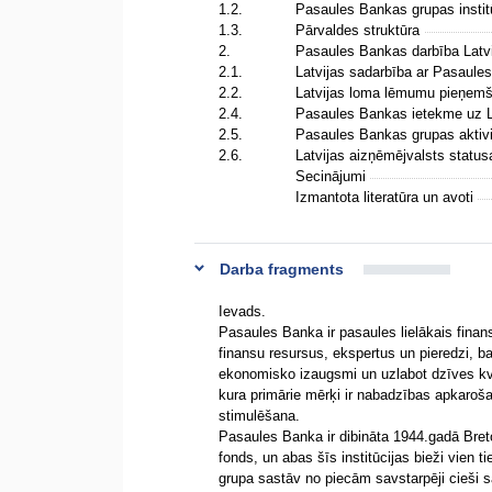
1.2.
Pasaules Bankas grupas instit
1.3.
Pārvaldes struktūra
2.
Pasaules Bankas darbība Latv
2.1.
Latvijas sadarbība ar Pasaul
2.2.
Latvijas loma lēmumu pieņem
2.4.
Pasaules Bankas ietekme uz L
2.5.
Pasaules Bankas grupas aktivi
2.6.
Latvijas aizņēmējvalsts stat
Secinājumi
Izmantota literatūra un avoti
Darba fragments
Ievads.
Pasaules Banka ir pasaules lielākais finan
finansu resursus, ekspertus un pieredzi, b
ekonomisko izaugsmi un uzlabot dzīves kvali
kura primārie mērķi ir nabadzības apkaroš
stimulēšana.
Pasaules Banka ir dibināta 1944.gadā Breto
fonds, un abas šīs institūcijas bieži vien
grupa sastāv no piecām savstarpēji cieši sa