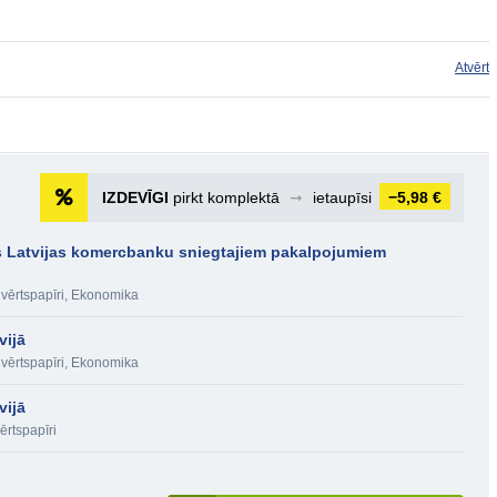
Atvērt
IZDEVĪGI
pirkt komplektā
➞
ietaupīsi
−5,98 €
rīs Latvijas komercbanku sniegtajiem pakalpojumiem
vērtspapīri
,
Ekonomika
vijā
vērtspapīri
,
Ekonomika
vijā
ērtspapīri