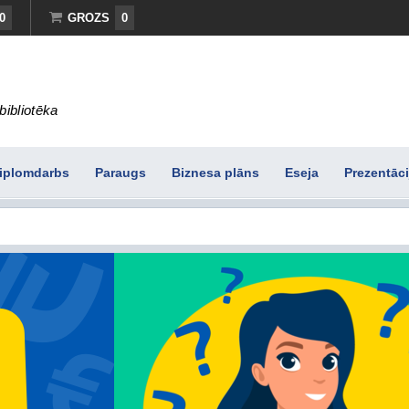
0
GROZS
0
bibliotēka
iplomdarbs
Paraugs
Biznesa plāns
Eseja
Prezentāci