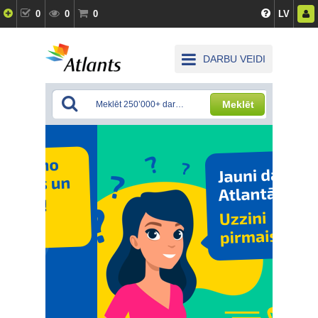
0
0
0
LV
DARBU VEIDI
Meklēt