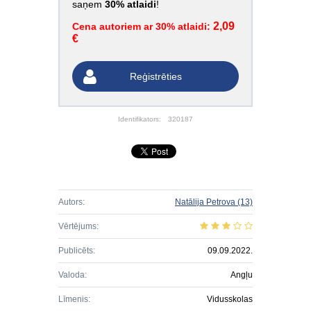
saņem
30% atlaidi
!
2,09
Cena autoriem ar 30% atlaidi:
€
Reģistrēties
Identifikators:
320187
Autors:
Natālija Petrova
(13)
Vērtējums:
Publicēts:
09.09.2022.
Valoda:
Angļu
Līmenis:
Vidusskolas