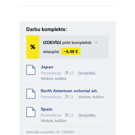
Darbu komplekts:
IZDEVĪGI
pirkt komplektā
➞
ietaupīsi
−4,48 €
Japan
Prezentācija
14
Ģeogrāfija
,
Vēsture, kultūra
North American colonial art.
Prezentācija
13
Vēsture, kultūra
Spain
Prezentācija
13
Ģeogrāfija
,
Vēsture, kultūra
Materiālu komplekts Nr. 1393083