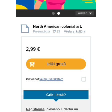
Aizvērt
.
.
North American colonial art.
Prezentācija
13
Vēsture, kultūra
2,99 €
Ielikt grozā
Pievienot
vēlmju sarakstam
Gribi lētāk?
Reģistrējies
, pievieno 1 darbu un