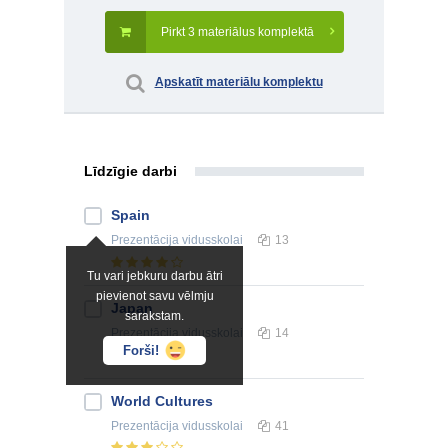
Pirkt 3 materiālus komplektā
Apskatīt materiālu komplektu
Līdzīgie darbi
Spain
Prezentācija
vidusskolai
13
Tu vari jebkuru darbu ātri
pievienot savu vēlmju
Japan
sarakstam.
Prezentācija
vidusskolai
14
Forši!
World Cultures
Prezentācija
vidusskolai
41