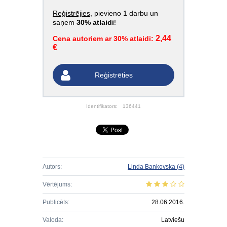
Reģistrējies
, pievieno 1 darbu un
saņem
30% atlaidi
!
2,44
Cena autoriem ar 30% atlaidi:
€
Reģistrēties
Identifikators:
136441
Autors:
Linda Bankovska
(4)
Vērtējums:
Publicēts:
28.06.2016.
Valoda:
Latviešu