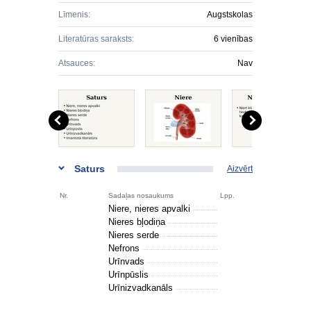
Līmenis:
Augstskolas
Literatūras saraksts:
6 vienības
Atsauces:
Nav
Saturs
Aizvērt
Nr.
Sadaļas nosaukums
Lpp.
Niere, nieres apvalki
Nieres bļodiņa
Nieres serde
Nefrons
Urīnvads
Urīnpūslis
Urīnizvadkanāls