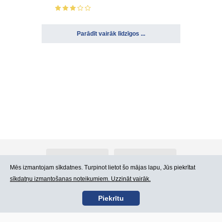
Parādīt vairāk līdzīgos ...
Par Atlants.lv
Reklāma
Mēs izmantojam sīkdatnes. Turpinot lietot šo mājas lapu, Jūs piekrītat
sīkdatņu izmantošanas noteikumiem. Uzzināt vairāk.
Kontakti
Lietošanas noteikumi
Piekrītu
SIA „CDI” © 2002 -