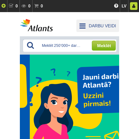
0
0
0
LV
DARBU VEIDI
Meklēt