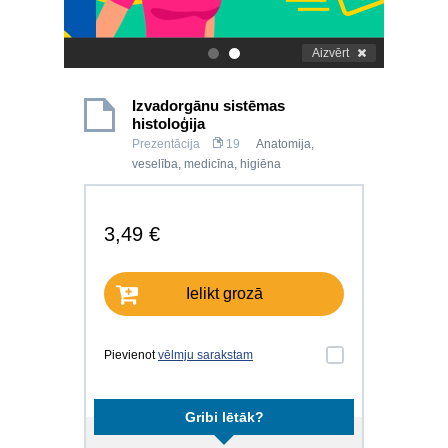
Aizvērt
.
.
Izvadorgānu sistēmas
histoloģija
Prezentācija
19
Anatomija,
veselība, medicīna, higiēna
3,49 €
Ielikt grozā
Pievienot
vēlmju sarakstam
Gribi lētāk?