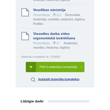
veselība, medicīna, higiēna
Veselības ministrija
Prezentācija
113
Ekonomika
,
Anatomija, veselība, medicīna, higiēna
,
Politika
Viesmīles darba vides
ergonomiskā izvērtēšana
Prezentācija
17
Anatomija,
veselība, medicīna, higiēna
Materiālu komplekts Nr. 1354662
Pirkt 3 materiālus komplektā
Apskatīt materiālu komplektu
Līdzīgie darbi