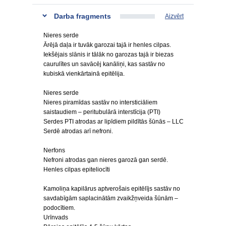
Darba fragments
Aizvērt
Nieres serde
Ārējā daļa ir tuvāk garozai tajā ir henles cilpas.
Iekšējais slānis ir tālāk no garozas tajā ir biezas
caurulītes un savācēj kanāliņi, kas sastāv no
kubiskā vienkārtainā epitēlija.
Nieres serde
Nieres piramīdas sastāv no intersticiāliem
saistaudiem – peritubulārā interstīcija (PTI)
Serdes PTI atrodas ar lipīdiem pildītās šūnās – LLC
Serdē atrodas arī nefroni.
Nerfons
Nefroni atrodas gan nieres garozā gan serdē.
Henles cilpas epiteliocīti
Kamoliņa kapilārus aptverošais epitēlījs sastāv no
savdabīgām saplacinātām zvaikžņveida šūnām –
podocītiem.
Urīnvads