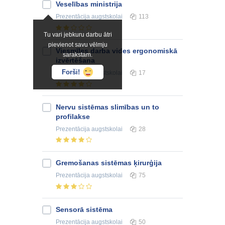
Veselības ministrija
Prezentācija
augstskolai
113
Tu vari jebkuru darbu ātri
pievienot savu vēlmju
Viesmīles darba vides ergonomiskā
sarakstam.
izvērtēšana
Forši!
Prezentācija
augstskolai
17
Nervu sistēmas slimības un to
profilakse
Prezentācija
augstskolai
28
Gremošanas sistēmas ķirurģija
Prezentācija
augstskolai
75
Sensorā sistēma
Prezentācija
augstskolai
50