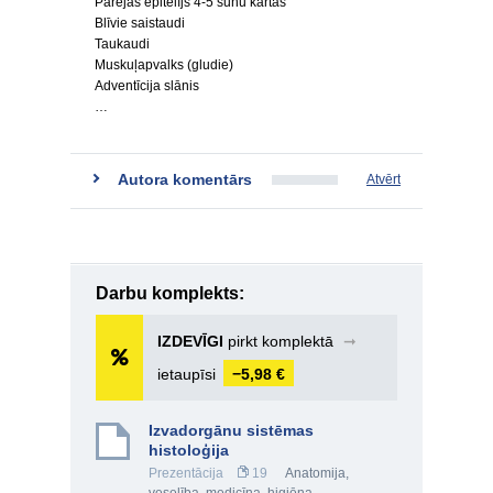
Pārejas epitēlījs 4-5 šūnu kārtas
Blīvie saistaudi
Taukaudi
Muskuļapvalks (gludie)
Adventīcija slānis
…
Autora komentārs
Atvērt
Darbu komplekts:
IZDEVĪGI
pirkt komplektā
➞
ietaupīsi
−5,98 €
Izvadorgānu sistēmas
histoloģija
Prezentācija
19
Anatomija,