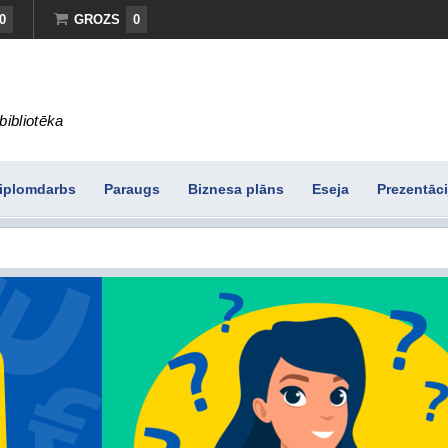
0
GROZS
0
bibliotēka
iplomdarbs
Paraugs
Biznesa plāns
Eseja
Prezentāci