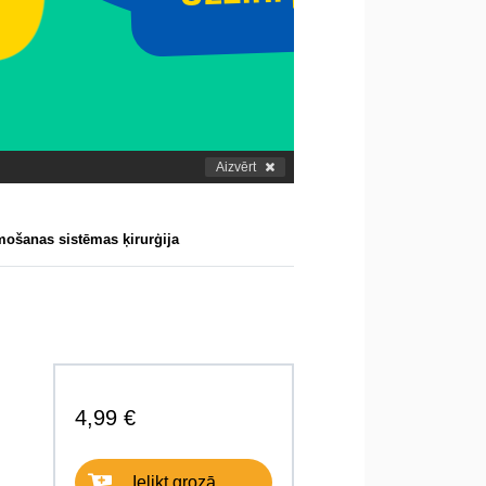
Aizvērt
ošanas sistēmas ķirurģija
4,99 €
Ielikt grozā