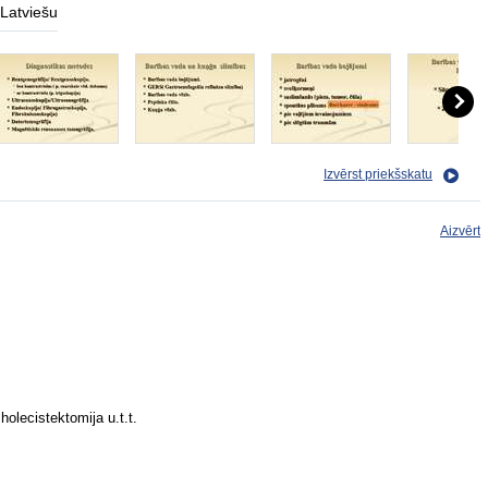
Latviešu
Izvērst priekšskatu
Aizvērt
holecistektomija u.t.t.