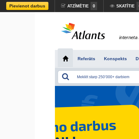
Pievienot darbus
ATZĪMĒTIE
0
SKATĪTIE
interneta 
Referāts
Konspekts
D