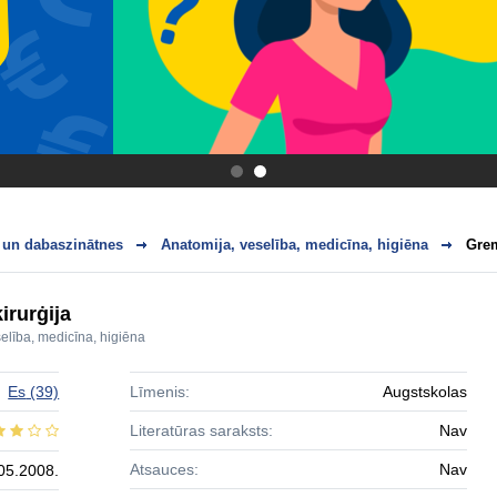
.
.
 un dabaszinātnes
Anatomija, veselība, medicīna, higiēna
Grem
rurģija
elība, medicīna, higiēna
Es
(39)
Līmenis:
Augstskolas
Literatūras saraksts:
Nav
Atsauces:
Nav
05.2008.