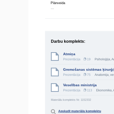
Plānveida
…
Darbu komplekts:
Atmiņa
Prezentācija
19
Psiholoģija
,
A
Gremošanas sistēmas ķirurģi
Prezentācija
75
Anatomija, ve
Veselības ministrija
Prezentācija
113
Ekonomika
,
Materiālu komplekts Nr. 1152332
Apskatīt materiālu komplektu