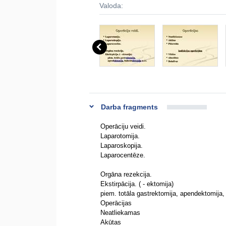
Valoda:
Darba fragments
Operāciju veidi.
Laparotomija.
Laparoskopija.
Laparocentēze.
Orgāna rezekcija.
Ekstirpācija. ( - ektomija)
piem. totāla gastrektomija, apendektomija, 
Operācijas
Neatliekamas
Akūtas