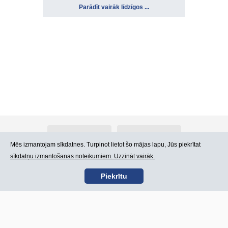
Parādīt vairāk līdzīgos ...
Par Atlants.lv
Reklāma
Mēs izmantojam sīkdatnes. Turpinot lietot šo mājas lapu, Jūs piekrītat
sīkdatņu izmantošanas noteikumiem. Uzzināt vairāk.
Kontakti
Lietošanas noteikumi
Piekrītu
SIA „CDI” © 2002 -
Lapas karte
2026