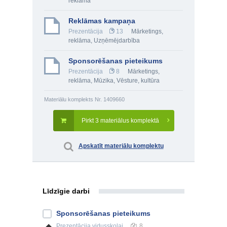
reklāma
Reklāmas kampaņa
Prezentācija
13
Mārketings,
reklāma
,
Uzņēmējdarbība
Sponsorēšanas pieteikums
Prezentācija
8
Mārketings,
reklāma
,
Mūzika
,
Vēsture, kultūra
Materiālu komplekts Nr. 1409660
Pirkt 3 materiālus komplektā
Apskatīt materiālu komplektu
Līdzīgie darbi
Sponsorēšanas pieteikums
Prezentācija
vidusskolai
8