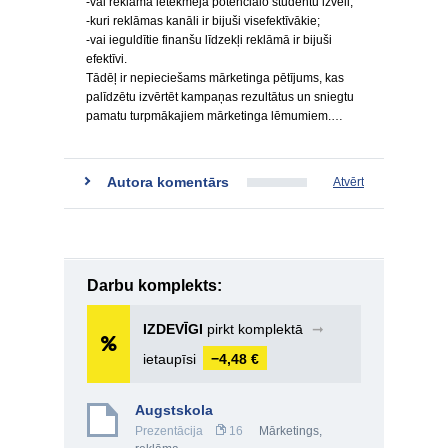
-vai reklāma ietekmēja potenciālo studentu izvēli;
-kuri reklāmas kanāli ir bijuši visefektīvākie;
-vai ieguldītie finanšu līdzekļi reklāmā ir bijuši
efektīvi.
Tādēļ ir nepieciešams mārketinga pētījums, kas
palīdzētu izvērtēt kampaņas rezultātus un sniegtu
pamatu turpmākajiem mārketinga lēmumiem.…
Autora komentārs
Atvērt
Darbu komplekts:
IZDEVĪGI
pirkt komplektā
➞
ietaupīsi
−4,48 €
Augstskola
Prezentācija
16
Mārketings,