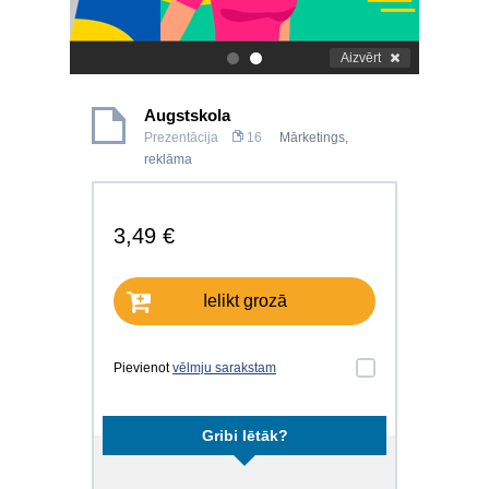
Aizvērt
.
.
Augstskola
Prezentācija
16
Mārketings,
reklāma
3,49 €
Ielikt grozā
Pievienot
vēlmju sarakstam
Gribi lētāk?