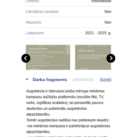
Līmenis:
Vidusskolas
Literatūras saraksts:
Nav
Atsauces:
Nav
Laikposms:
2021. - 2025. g.
Darba fragments
Aizvērt
Augstskola ir īstenojusi plaša mēroga reklāmas
kampaņu dažādās platformās (sociālie tīkli, TV,
radio, izglītības iestādes), lai piesaistītu jaunus
studentus un palielinātu augstskolas
atpazīstamību.
Tomēr augstskolas vadībai nav pietiekami skaidrs:
-vai reklāmas kampaņa ir palielinājusi augstskolas
atpazīstamību;