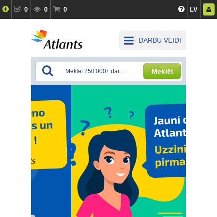
0
0
0
LV
DARBU VEIDI
Meklēt