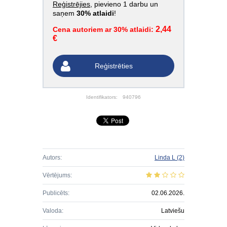
Reģistrējies
, pievieno 1 darbu un
saņem
30% atlaidi
!
2,44
Cena autoriem ar 30% atlaidi:
€
Reģistrēties
Identifikators:
940796
Autors:
Linda L
(2)
Vērtējums:
Publicēts:
02.06.2026.
Valoda:
Latviešu