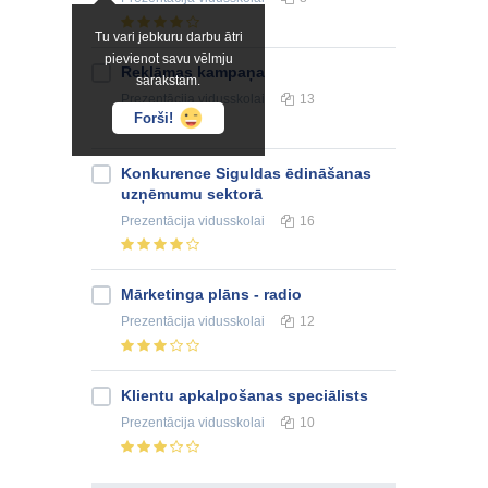
Tu vari jebkuru darbu ātri
pievienot savu vēlmju
Reklāmas kampaņa
sarakstam.
Prezentācija
vidusskolai
13
Forši!
Konkurence Siguldas ēdināšanas
uzņēmumu sektorā
Prezentācija
vidusskolai
16
Mārketinga plāns - radio
Prezentācija
vidusskolai
12
Klientu apkalpošanas speciālists
Prezentācija
vidusskolai
10