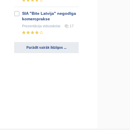
SIA "Bite Latvija" negodīga
komercprakse
Prezentācija
vidusskolai
17
Parādīt vairāk līdzīgos ...