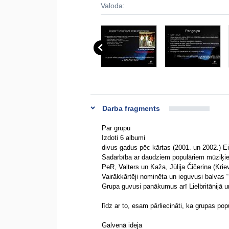
Valoda:
Darba fragments
Par grupu
Izdoti 6 albumi
divus gadus pēc kārtas (2001. un 2002.) Eir
Sadarbība ar daudziem populāriem mūziķi
PeR, Valters un Kaža, Jūlija Čičerina (Kriev
Vairākkārtēji nominēta un ieguvusi balvas
Grupa guvusi panākumus arī Lielbritānijā 
līdz ar to, esam pārliecināti, ka grupas pop
Galvenā ideja