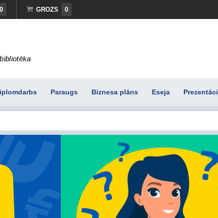
0
GROZS
0
bibliotēka
iplomdarbs
Paraugs
Biznesa plāns
Eseja
Prezentāci