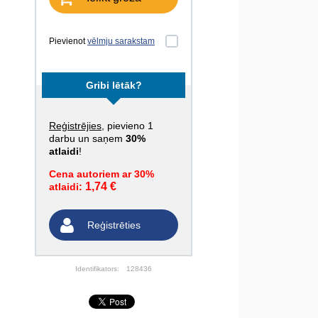
Pievienot
vēlmju sarakstam
Gribi lētāk?
Reģistrējies
, pievieno 1
darbu un saņem
30%
atlaidi
!
Cena autoriem ar 30%
1,74 €
atlaidi:
Reģistrēties
Identifikators:
128436