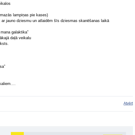
ikalos
 (mazās lampiņas pie kases)
t ar jauno dziesmu un atlaidēm šīs dziesmas skanēšanas laikā
 mana galaktika”
lākajā daļā veikalu
ksts.
sa”
ikaliem.…
Atvērt