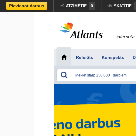
Pievienot darbus
ATZĪMĒTIE
0
SKATĪTIE
interneta 
Referāts
Konspekts
D