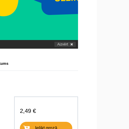
Aizvērt
ikums
2,49 €
Ielikt grozā