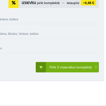
IZDEVĪGI
pirkt komplektā
➞
ietaupīsi
−4,48 €
ēsture, kultūra
klāma
,
Mūzika
,
Vēsture, kultūra
ra
Pirkt 3 materiālus komplektā