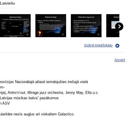
Latviešu
Izvērst priekšskatu
Aizvērt
ovīzijas Nacionālajā atlasē ierindojušies trešajā vietā
em-
ija), Antro’n’out, Mirage jazz orchestra, Jenny May, Ella u.c.
 “Latvijas mūzikas balva” pasākumos
un ASV
ularitāte nesīs augļus arī viekaliem Galactico.