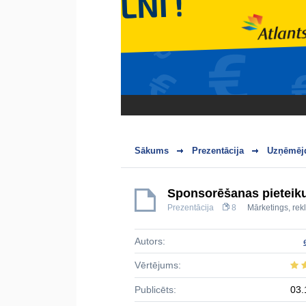
Sākums
Prezentācija
Uzņēmējd
Sponsorēšanas pietei
Prezentācija
8
Mārketings, re
Autors:
Vērtējums:
Publicēts:
03.