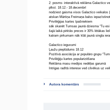
2. posms- interaktīvā reklāma Galactico ve
plkst. 18.12.- 18.decembrī
nodziest gaisma visos Galactico veikalos
atskan Mārtiņa Freimaņa balss iepazīstino
Privilēģijas kartes īpašniekiem
sāk skanēt Tumsas jaunā dziesma “Tu esi
šajā laikā pirktās preces ir 30% lētākas lie
katram pirkumam nāk klāt jaunā singla iera
Galactico ieguvumi
Ļaužu pieplūdums 18.12
Pozitīvā asociācija ar populāro grupu “Tum
Privilēģiju kartes popularizēšana
Reklāma masu medijos nedēļas garumā
Intrigas radītā interese ved cilvēkus uz ve
Autora komentārs