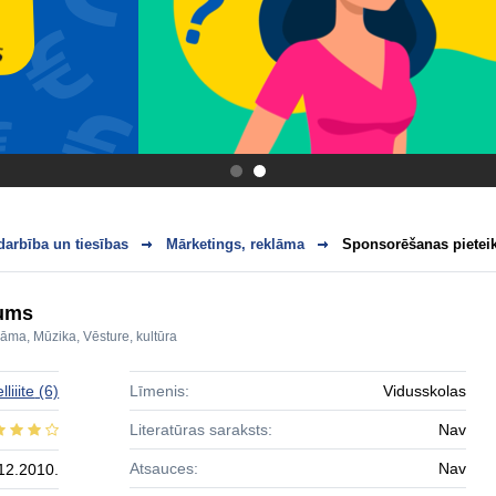
.
.
arbība un tiesības
Mārketings, reklāma
Sponsorēšanas piete
kums
klāma
,
Mūzika
,
Vēsture, kultūra
elliiite
(6)
Līmenis:
Vidusskolas
Literatūras saraksts:
Nav
Atsauces:
Nav
12.2010.