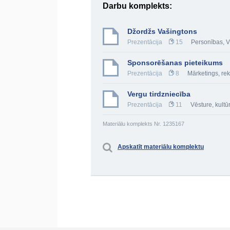
Darbu komplekts:
Džordžs Vašingtons
Prezentācija
15
Personības
,
V
Sponsorēšanas pieteikums
Prezentācija
8
Mārketings, re
Vergu tirdzniecība
Prezentācija
11
Vēsture, kultū
Materiālu komplekts Nr. 1235167
Apskatīt materiālu komplektu