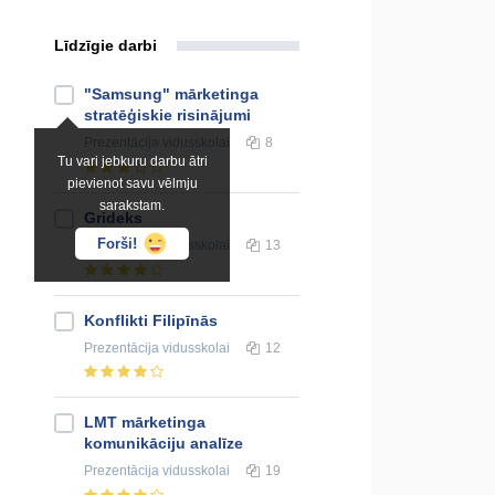
Līdzīgie darbi
"Samsung" mārketinga
stratēģiskie risinājumi
Prezentācija
vidusskolai
8
Tu vari jebkuru darbu ātri
pievienot savu vēlmju
sarakstam.
Grideks
Forši!
Prezentācija
vidusskolai
13
Konflikti Filipīnās
Prezentācija
vidusskolai
12
LMT mārketinga
komunikāciju analīze
Prezentācija
vidusskolai
19