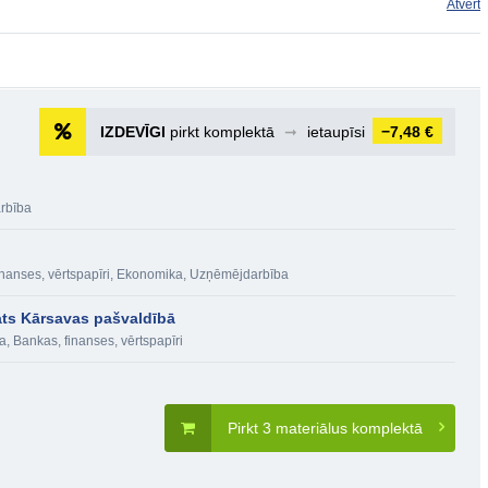
Atvērt
IZDEVĪGI
pirkt komplektā
➞
ietaupīsi
−7,48 €
rbība
nanses, vērtspapīri
,
Ekonomika
,
Uzņēmējdarbība
ats Kārsavas pašvaldībā
a
,
Bankas, finanses, vērtspapīri
Pirkt 3 materiālus komplektā