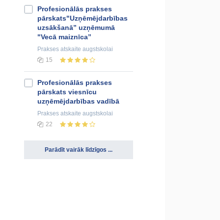
Profesionālās prakses
pārskats"Uzņēmējdarbības
uzsākšanā” uzņēmumā
"Vecā maiznīca”
Prakses atskaite
augstskolai
15
Profesionālās prakses
pārskats viesnīcu
uzņēmējdarbības vadībā
Prakses atskaite
augstskolai
22
Parādīt vairāk līdzīgos ...