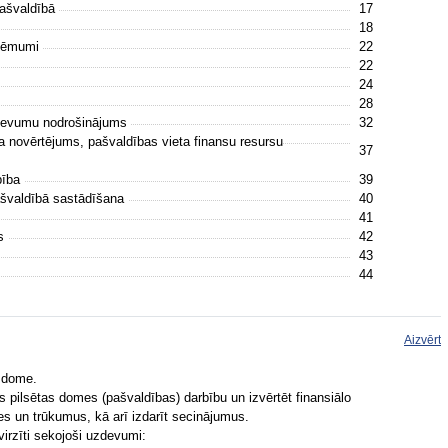
pašvaldībā
17
18
eņēmumi
22
22
24
28
devumu nodrošinājums
32
a novērtējums, pašvaldības vieta finansu resursu
37
bība
39
pašvaldībā sastādīšana
40
41
as
42
43
44
Aizvērt
s dome.
s pilsētas domes (pašvaldības) darbību un izvērtēt finansiālo
ses un trūkumus, kā arī izdarīt secinājumus.
irzīti sekojoši uzdevumi: