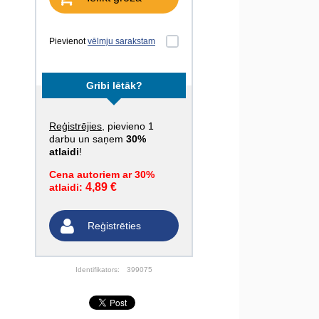
Pievienot
vēlmju sarakstam
Gribi lētāk?
Reģistrējies
, pievieno 1
darbu un saņem
30%
atlaidi
!
Cena autoriem ar 30%
4,89 €
atlaidi:
Reģistrēties
Identifikators:
399075