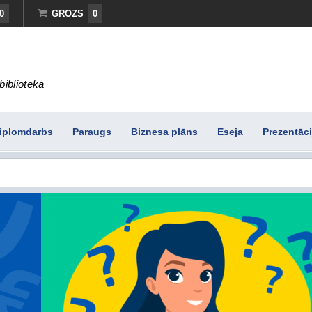
0
GROZS
0
bibliotēka
iplomdarbs
Paraugs
Biznesa plāns
Eseja
Prezentāci