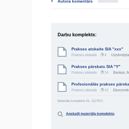
Autora komentārs
Darbu komplekts:
Prakses atskaite SIA "xxx"
Prakses atskaite
9
Uzņēmējda
Prakses pārskats SIA "Y"
Prakses atskaite
24
Bankas, fi
Profesionālās prakses pārsk
Prakses atskaite
42
Ekonomik
Materiālu komplekts Nr. 1127671
Apskatīt materiālu komplektu