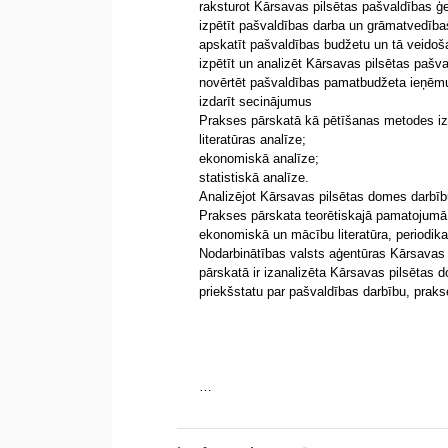
raksturot Kārsavas pilsētas pašvaldības ģ
izpētīt pašvaldības darba un grāmatvedības
apskatīt pašvaldības budžetu un tā veidoš
izpētīt un analizēt Kārsavas pilsētas pašv
novērtēt pašvaldības pamatbudžeta ieņē
izdarīt secinājumus
Prakses pārskatā kā pētīšanas metodes i
literatūras analīze;
ekonomiskā analīze;
statistiskā analīze.
Analizējot Kārsavas pilsētas domes darbību
Prakses pārskata teorētiskajā pamatojumā i
ekonomiskā un mācību literatūra, periodika, 
Nodarbinātības valsts aģentūras Kārsavas 
pārskatā ir izanalizēta Kārsavas pilsētas do
priekšstatu par pašvaldības darbību, prakse
…