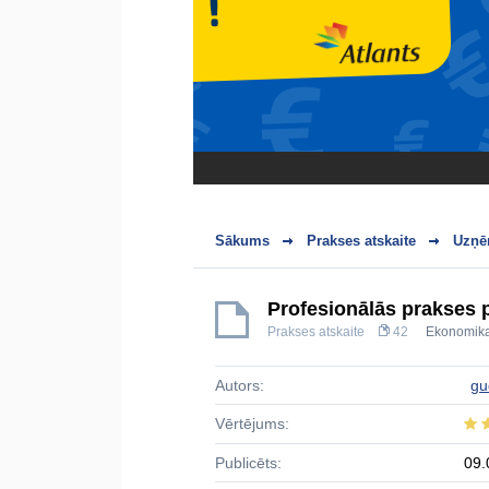
Sākums
Prakses atskaite
Uzņē
Profesionālās prakses 
Prakses atskaite
42
Ekonomik
Autors:
gu
Vērtējums:
Publicēts:
09.