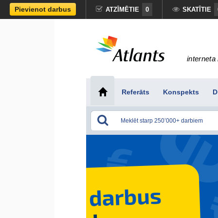
Pievienot darbus
ATZĪMĒTIE
0
SKATĪTIE
interneta 
Referāts
Konspekts
D