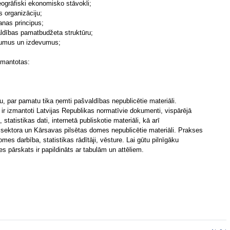
eogrāfiski ekonomisko stāvokli;
 organizāciju;
anas principus;
aldības pamatbudžeta struktūru;
mumus un izdevumus;
zmantotas:
, par pamatu tika ņemti pašvaldības nepublicētie materiāli.
r izmantoti Latvijas Republikas normatīvie dokumenti, vispārējā
statistikas dati, internetā publiskotie materiāli, kā arī
sektora un Kārsavas pilsētas domes nepublicētie materiāli. Prakses
mes darbība, statistikas rādītāji, vēsture. Lai gūtu pilnīgāku
s pārskats ir papildināts ar tabulām un attēliem.