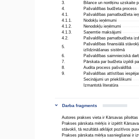
3.
Bilance un norēķinu uzskaite 
4.
Pašvaldības budžeta process
4.1.
Pašvaldības pamatbudžeta i
4.1.1.
Nodokļu ieņēmumi
4.1.2.
Nenodokļu ieņēmumi
4.1.3.
Saņemtie maksājumi
4.2.
Pašvaldības pamatbudžeta iz
Pašvaldības finansiālā stāvokļ
5.
izlīdzināšanas sistēmā
6.
Pašvaldības saimnieciskā dar
7.
Pārskata par budžeta izpildi 
8.
Audita process pašvaldībā
9.
Pašvaldības attīstības iespēj
Secinājumi un priekšlikumi
Izmantotā literatūra
Darba fragments
Autores prakses vieta ir Kārsavas pilsēta
Prakses pārskata mērķis ir izpētīt Kārsava
stāvokli, tā rezultātā atklājot pozitīvos pu
Prakses pārskata mērķa sasniegšanai ir izv