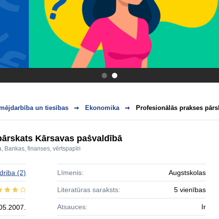
.
.
mējdarbība un tiesības
Ekonomika
Profesionālās prakses pārs
pārskats Kārsavas pašvaldībā
a
,
Bankas, finanses, vērtspapīri
driba
(2)
Līmenis:
Augstskolas
Literatūras saraksts:
5 vienības
Atsauces:
Ir
05.2007.