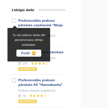
Līdzīgie darbi
Profesionālās prakses
pārskats uzņēmumā “Maija
1”
Tu vari jebkuru darbu ātri
Prakses atskaite
augstskolai
pievienot savu vēlmju
15
sarakstam.
SIA "XYZ" prakses pārskats
Forši!
Prakses atskaite
augstskolai
100
NOVĒRTĒTS!
Profesionālās prakses
pārskats AS "Hansabanka"
Prakses atskaite
augstskolai
78
NOVĒRTĒTS!