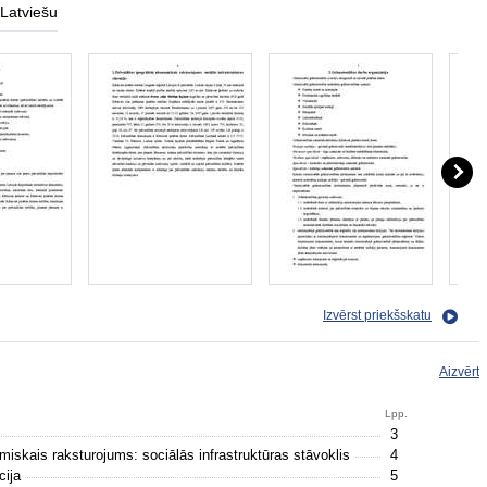
Latviešu
Izvērst priekšskatu
Aizvērt
Lpp.
3
iskais raksturojums: sociālās infrastruktūras stāvoklis
4
cija
5