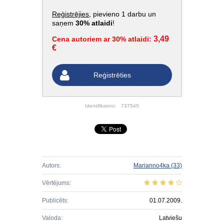
Reģistrējies
, pievieno 1 darbu un
saņem
30% atlaidi
!
3,49
Cena autoriem ar 30% atlaidi:
€
Reģistrēties
Identifikators:
737545
Autors:
Marianno4ka
(33)
Vērtējums:
Publicēts:
01.07.2009.
Valoda:
Latviešu