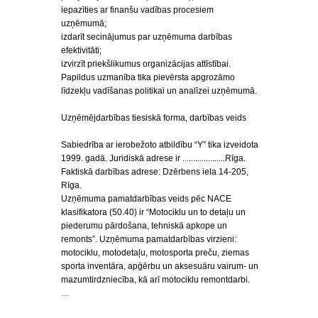
iepazīties ar finanšu vadības procesiem
uzņēmumā;
izdarīt secinājumus par uzņēmuma darbības
efektivitāti;
izvirzīt priekšlikumus organizācijas attīstībai.
Papildus uzmanība tika pievērsta apgrozāmo
līdzekļu vadīšanas politikai un analīzei uzņēmumā.
Uzņēmējdarbības tiesiskā forma, darbības veids
Sabiedrība ar ierobežoto atbildību “Y” tika izveidota
1999. gadā. Juridiskā adrese ir ....................Rīga.
Faktiskā darbības adrese: Dzērbens iela 14-205,
Rīga.
Uzņēmuma pamatdarbības veids pēc NACE
klasifikatora (50.40) ir “Motociklu un to detaļu un
piederumu pārdošana, tehniskā apkope un
remonts”. Uzņēmuma pamatdarbības virzieni:
motociklu, motodetaļu, motosporta preču, ziemas
sporta inventāra, apģērbu un aksesuāru vairum- un
mazumtirdzniecība, kā arī motociklu remontdarbi.
…