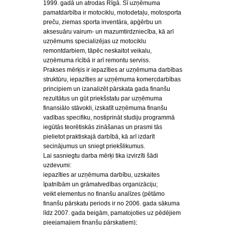
1999. gadā un atrodas Rīgā. Šī uzņēmuma
pamatdarbība ir motociklu, motodetaļu, motosporta
preču, ziemas sporta inventāra, apģērbu un
aksesuāru vairum- un mazumtirdzniecība, kā arī
uzņēmums specializējas uz motociklu
remontdarbiem, tāpēc neskaitot veikalu,
uzņēmuma rīcībā ir arī remontu serviss.
Prakses mērķis ir iepazīties ar uzņēmuma darbības
struktūru, iepazīties ar uzņēmuma komercdarbības
principiem un izanalizēt pārskata gada finanšu
rezultātus un gūt priekšstatu par uzņēmuma
finansiālo stāvokli, izskatīt uzņēmuma finanšu
vadības specifiku, nostiprināt studiju programmā
iegūtās teorētiskās zināšanas un prasmi tās
pielietot praktiskajā darbībā, kā arī izdarīt
secinājumus un sniegt priekšlikumus.
Lai sasniegtu darba mērķi tika izvirzīti šādi
uzdevumi:
iepazīties ar uzņēmuma darbību, uzskaites
īpatnībām un grāmatvedības organizāciju;
veikt elementus no finanšu analīzes (pētāmo
finanšu pārskatu periods ir no 2006. gada sākuma
līdz 2007. gada beigām, pamatojoties uz pēdējiem
pieejamajiem finanšu pārskatiem);