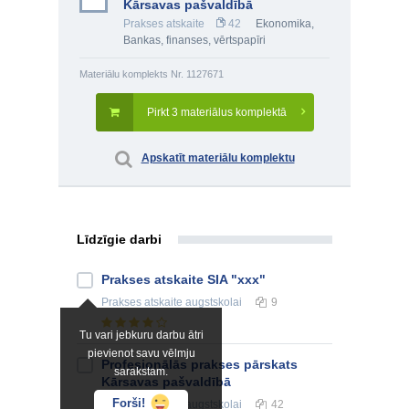
Kārsavas pašvaldībā
Prakses atskaite
42
Ekonomika
,
Bankas, finanses, vērtspapīri
Materiālu komplekts Nr. 1127671
Pirkt 3 materiālus komplektā
Apskatīt materiālu komplektu
Līdzīgie darbi
Prakses atskaite SIA "xxx"
Prakses atskaite
augstskolai
9
Tu vari jebkuru darbu ātri
pievienot savu vēlmju
Profesionālās prakses pārskats
sarakstam.
Kārsavas pašvaldībā
Forši!
Prakses atskaite
augstskolai
42