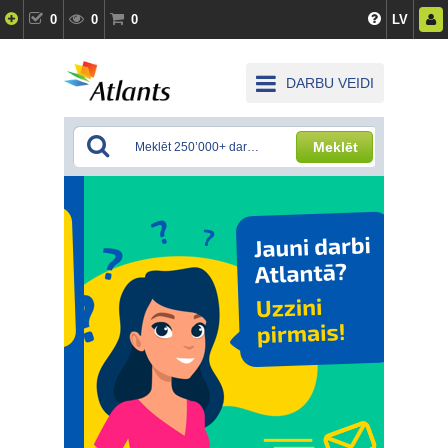
0
0
0
LV
DARBU VEIDI
Meklēt