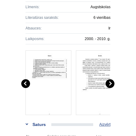
Līmenis:
Augstskolas
Literatūras saraksts:
6 vienības
Atsauces:
Ir
Laikposms:
2000. - 2010. g.
Saturs
Aizvērt