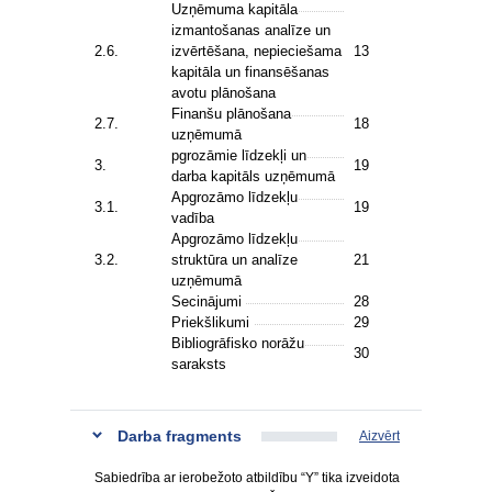
Uzņēmuma kapitāla
izmantošanas analīze un
2.6.
izvērtēšana, nepieciešama
13
kapitāla un finansēšanas
avotu plānošana
Finanšu plānošana
2.7.
18
uzņēmumā
pgrozāmie līdzekļi un
3.
19
darba kapitāls uzņēmumā
Apgrozāmo līdzekļu
3.1.
19
vadība
Apgrozāmo līdzekļu
3.2.
struktūra un analīze
21
uzņēmumā
Secinājumi
28
Priekšlikumi
29
Bibliogrāfisko norāžu
30
saraksts
Darba fragments
Aizvērt
Sabiedrība ar ierobežoto atbildību “Y” tika izveidota