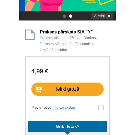
Aizvērt
.
.
Prakses pārskats SIA "Y"
Prakses atskaite
24
Bankas,
finanses, vērtspapīri
,
Ekonomika
,
Uzņēmējdarbība
4,99 €
Ielikt grozā
Pievienot
vēlmju sarakstam
Gribi lētāk?