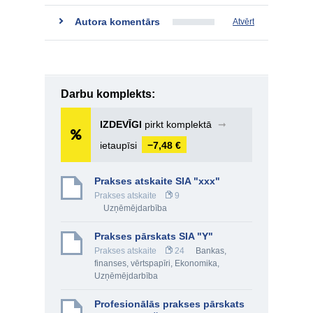
Autora komentārs
Atvērt
Darbu komplekts:
IZDEVĪGI
pirkt komplektā
➞
ietaupīsi
−7,48 €
Prakses atskaite SIA "xxx"
Prakses atskaite
9
Uzņēmējdarbība
Prakses pārskats SIA "Y"
Prakses atskaite
24
Bankas,
finanses, vērtspapīri
,
Ekonomika
,
Uzņēmējdarbība
Profesionālās prakses pārskats