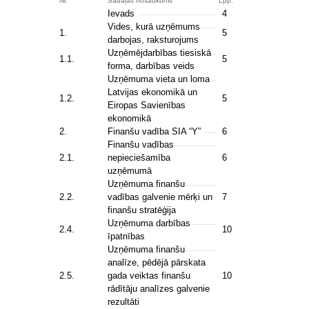
Nr.
Sadaļas nosaukums
Lpp.
Ievads
4
Vides, kurā uzņēmums
1.
5
darbojas, raksturojums
Uzņēmējdarbības tiesiskā
1.1.
5
forma, darbības veids
Uzņēmuma vieta un loma
Latvijas ekonomikā un
1.2.
5
Eiropas Savienības
ekonomikā
2.
Finanšu vadība SIA “Y”
6
Finanšu vadības
2.1.
nepieciešamība
6
uzņēmumā
Uzņēmuma finanšu
2.2.
vadības galvenie mērķi un
7
finanšu stratēģija
Uzņēmuma darbības
2.4.
10
īpatnības
Uzņēmuma finanšu
analīze, pēdējā pārskata
2.5.
gada veiktas finanšu
10
rādītāju analīzes galvenie
rezultāti