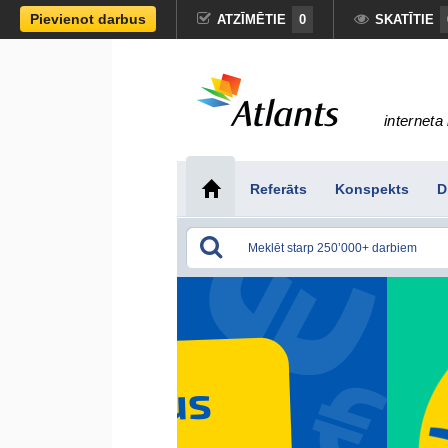
Pievienot darbus
ATZĪMĒTIE
0
SKATĪTIE
interneta 
Referāts
Konspekts
D