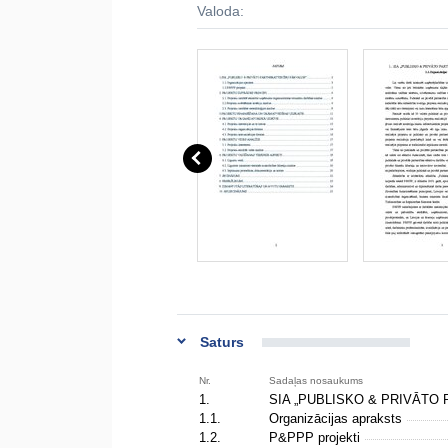
Valoda:
Saturs
Nr.
Sadaļas nosaukums
1.
SIA „PUBLISKO & PRIVĀTO
1.1.
Organizācijas apraksts
1.2.
P&PPP projekti