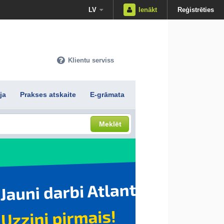
LV
Ienākt
Reģistrēties
Klientu serviss
ja
Prakses atskaite
E-grāmata
Meklēt