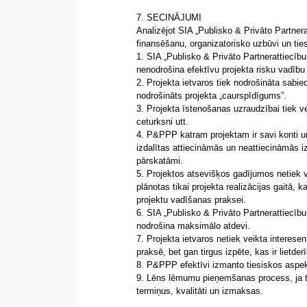
7. SECINĀJUMI
Analizējot SIA „Publisko & Privāto Partnera
finansēšanu, organizatorisko uzbūvi un tie
1. SIA „Publisko & Privāto Partnerattiecību
nenodrošina efektīvu projekta risku vadību 
2. Projekta ietvaros tiek nodrošināta sabied
nodrošināts projekta „caurspīdīgums”.
3. Projekta īstenošanas uzraudzībai tiek v
ceturksni utt.
4. P&PPP katram projektam ir savi konti 
izdalītas attiecināmās un neattiecināmās i
pārskatāmi.
5. Projektos atsevišķos gadījumos netiek v
plānotas tikai projekta realizācijas gaitā, k
projektu vadīšanas praksei.
6. SIA „Publisko & Privāto Partnerattiecību
nodrošina maksimālo atdevi.
7. Projekta ietvaros netiek veikta interesen
praksē, bet gan tirgus izpēte, kas ir lietder
8. P&PPP efektīvi izmanto tiesiskos aspekt
9. Lēns lēmumu pieņemšanas process, ja ti
termiņus, kvalitāti un izmaksas.