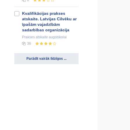
8
Kvalifikācijas prakses
atskaite. Latvijas Cilvēku ar
īpašām vajadzībām
sadarbības organizācija
Prakses atskaite
augstskolai
36
Parādīt vairāk līdzīgos ...