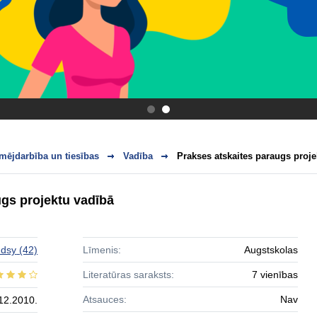
.
.
mējdarbība un tiesības
Vadība
Prakses atskaites paraugs proje
ugs projektu vadībā
ndsy
(42)
Līmenis:
Augstskolas
Literatūras saraksts:
7 vienības
Atsauces:
Nav
12.2010.