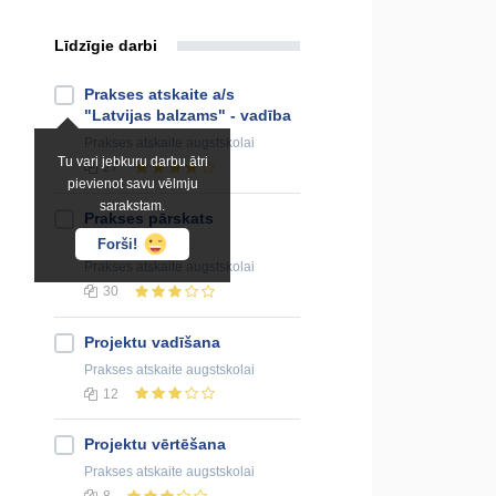
Līdzīgie darbi
Prakses atskaite a/s
"Latvijas balzams" - vadība
Prakses atskaite
augstskolai
Tu vari jebkuru darbu ātri
27
pievienot savu vēlmju
sarakstam.
Prakses pārskats
grāmatvedībā
Forši!
Prakses atskaite
augstskolai
30
Projektu vadīšana
Prakses atskaite
augstskolai
12
Projektu vērtēšana
Prakses atskaite
augstskolai