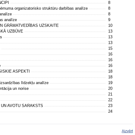
NCIPI
8
zņēmuma organizatorisko struktūru darbības analīze
8
 analīze
8
jas analīze
9
UN GRĀMATVEDĪBAS UZSKAITE
10
SKĀ UZBŪVE
13
as
13
13
s
15
16
16
ze
16
SISKIE ASPEKTI
18
18
izsardzības līdzekļu analīze
19
ntācija un norise
20
21
22
S UN AVOTU SARAKSTS
23
24
Aizvērt