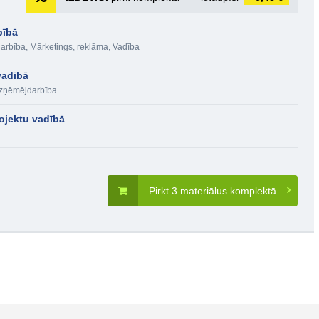
bībā
arbība
,
Mārketings, reklāma
,
Vadība
vadībā
zņēmējdarbība
ojektu vadībā
Pirkt 3 materiālus komplektā