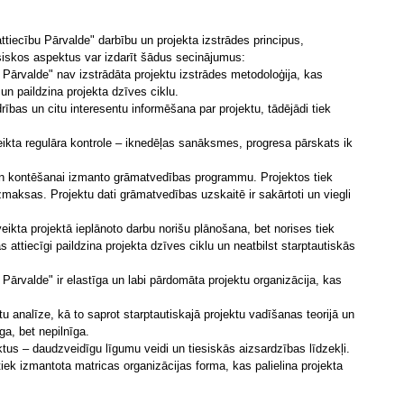
ttiecību Pārvalde" darbību un projekta izstrādes principus,
siskos aspektus var izdarīt šādus secinājumus:
 Pārvalde" nav izstrādāta projektu izstrādes metodoloģija, kas
un paildzina projekta dzīves ciklu.
rības un citu interesentu informēšana par projektu, tādējādi tiek
eikta regulāra kontrole – iknedēļas sanāksmes, progresa pārskats ik
un kontēšanai izmanto grāmatvedības programmu. Projektos tiek
zmaksas. Projektu dati grāmatvedības uzskaitē ir sakārtoti un viegli
eikta projektā ieplānoto darbu norišu plānošana, bet norises tiek
as attiecīgi paildzina projekta dzīves ciklu un neatbilst starptautiskās
 Pārvalde" ir elastīga un labi pārdomāta projektu organizācija, kas
tu analīze, kā to saprot starptautiskajā projektu vadīšanas teorijā un
īga, bet nepilnīga.
us – daudzveidīgu līgumu veidi un tiesiskās aizsardzības līdzekļi.
ek izmantota matricas organizācijas forma, kas palielina projekta