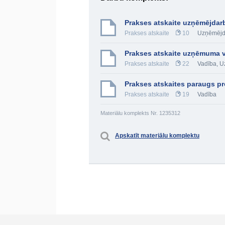
Prakses atskaite uzņēmējdar
Prakses atskaite
10
Uzņēmējd
Prakses atskaite uzņēmuma 
Prakses atskaite
22
Vadība
,
U
Prakses atskaites paraugs pr
Prakses atskaite
19
Vadība
Materiālu komplekts Nr. 1235312
Apskatīt materiālu komplektu