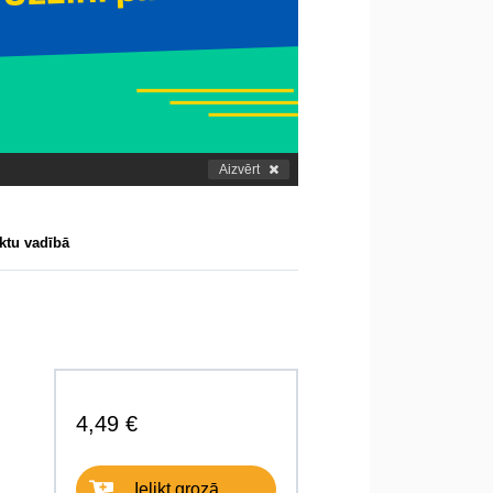
Aizvērt
ktu vadībā
4,49 €
Ielikt grozā