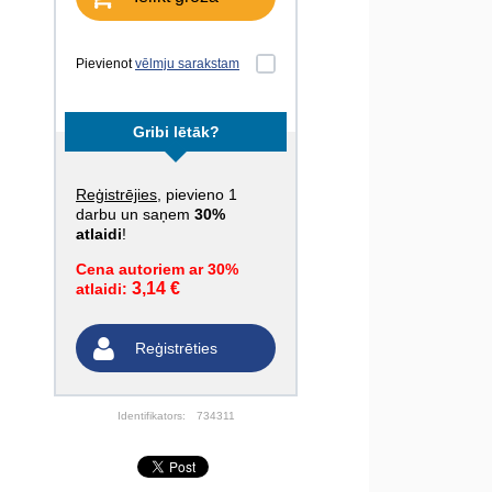
Pievienot
vēlmju sarakstam
Gribi lētāk?
Reģistrējies
, pievieno 1
darbu un saņem
30%
atlaidi
!
Cena autoriem ar 30%
3,14 €
atlaidi:
Reģistrēties
Identifikators:
734311