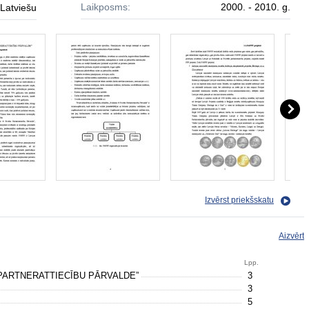
Laikposms:
2000. - 2010. g.
Latviešu
Izvērst priekšskatu
Aizvērt
Lpp.
 PARTNERATTIECĪBU PĀRVALDE”
3
3
5