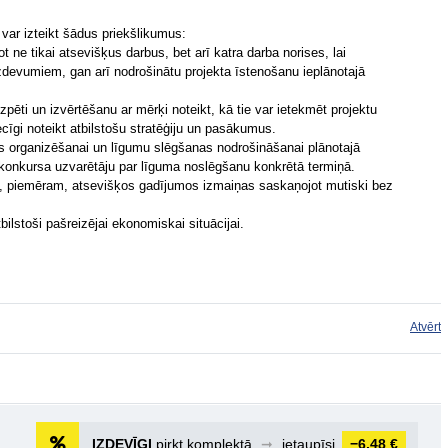
var izteikt šādus priekšlikumus:
t ne tikai atsevišķus darbus, bet arī katra darba norises, lai
zdevumiem, gan arī nodrošinātu projekta īstenošanu ieplānotajā
 izpēti un izvērtēšanu ar mērķi noteikt, kā tie var ietekmēt projektu
cīgi noteikt atbilstošu stratēģiju un pasākumus.
s organizēšanai un līgumu slēgšanas nodrošināšanai plānotajā
konkursa uzvarētāju par līguma noslēgšanu konkrētā termiņā.
, piemēram, atsevišķos gadījumos izmaiņas saskaņojot mutiski bez
bilstoši pašreizējai ekonomiskai situācijai.
Atvērt
IZDEVĪGI
pirkt komplektā
➞
ietaupīsi
−6,48 €