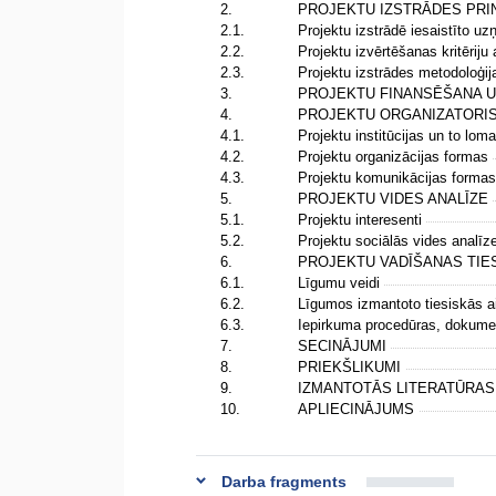
2.
PROJEKTU IZSTRĀDES PRI
2.1.
Projektu izstrādē iesaistīto u
2.2.
Projektu izvērtēšanas kritēriju
2.3.
Projektu izstrādes metodoloģi
3.
PROJEKTU FINANSĒŠANA 
4.
PROJEKTU ORGANIZATORI
4.1.
Projektu institūcijas un to lom
4.2.
Projektu organizācijas formas
4.3.
Projektu komunikācijas forma
5.
PROJEKTU VIDES ANALĪZE
5.1.
Projektu interesenti
5.2.
Projektu sociālās vides analī
6.
PROJEKTU VADĪŠANAS TIE
6.1.
Līgumu veidi
6.2.
Līgumos izmantoto tiesiskās a
6.3.
Iepirkuma procedūras, dokume
7.
SECINĀJUMI
8.
PRIEKŠLIKUMI
9.
IZMANTOTĀS LITERATŪRA
10.
APLIECINĀJUMS
Darba fragments