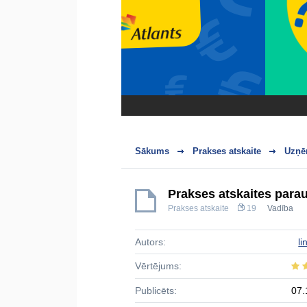
Sākums
Prakses atskaite
Uzņē
Prakses atskaites para
Prakses atskaite
19
Vadība
Autors:
li
Vērtējums:
Publicēts:
07.