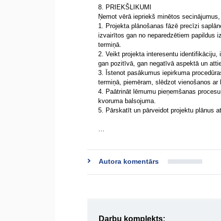
8. PRIEKŠLIKUMI
Ņemot vērā iepriekš minētos secinājumus, 
1. Projekta plānošanas fāzē precīzi saplāno
izvairītos gan no neparedzētiem papildus i
termiņā.
2. Veikt projekta interesentu identifikāciju,
gan pozitīvā, gan negatīvā aspektā un attie
3. Īstenot pasākumus iepirkuma procedūra
termiņā, piemēram, slēdzot vienošanos ar 
4. Paātrināt lēmumu pieņemšanas procesu
kvoruma balsojuma.
5. Pārskatīt un pārveidot projektu plānus at
…
Autora komentārs
Darbu komplekts: