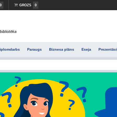
0
GROZS
0
bibliotēka
iplomdarbs
Paraugs
Biznesa plāns
Eseja
Prezentāci