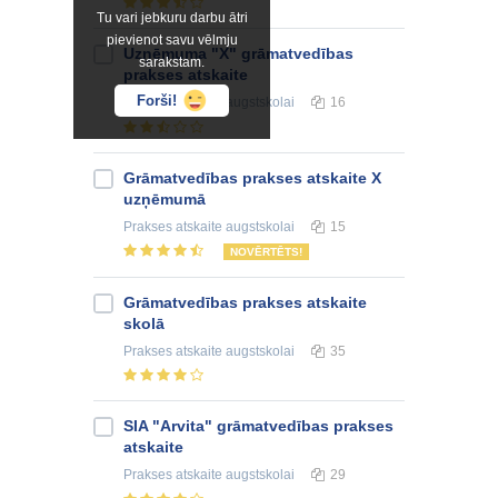
Tu vari jebkuru darbu ātri
pievienot savu vēlmju
Uzņēmuma "X" grāmatvedības
sarakstam.
prakses atskaite
Forši!
Prakses atskaite
augstskolai
16
Grāmatvedības prakses atskaite X
uzņēmumā
Prakses atskaite
augstskolai
15
NOVĒRTĒTS!
Grāmatvedības prakses atskaite
skolā
Prakses atskaite
augstskolai
35
SIA "Arvita" grāmatvedības prakses
atskaite
Prakses atskaite
augstskolai
29