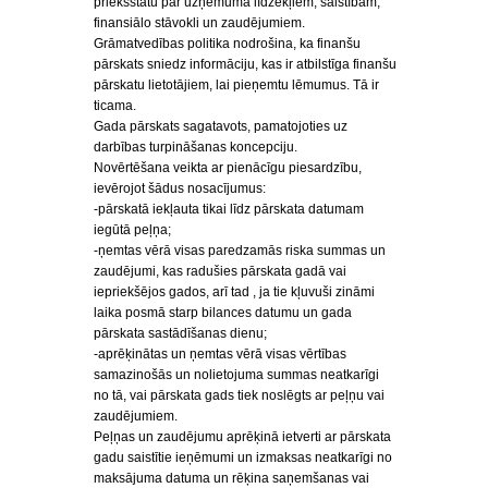
priekšstatu par uzņēmuma līdzekļiem, saistībām,
finansiālo stāvokli un zaudējumiem.
Grāmatvedības politika nodrošina, ka finanšu
pārskats sniedz informāciju, kas ir atbilstīga finanšu
pārskatu lietotājiem, lai pieņemtu lēmumus. Tā ir
ticama.
Gada pārskats sagatavots, pamatojoties uz
darbības turpināšanas koncepciju.
Novērtēšana veikta ar pienācīgu piesardzību,
ievērojot šādus nosacījumus:
-pārskatā iekļauta tikai līdz pārskata datumam
iegūtā peļņa;
-ņemtas vērā visas paredzamās riska summas un
zaudējumi, kas radušies pārskata gadā vai
iepriekšējos gados, arī tad , ja tie kļuvuši zināmi
laika posmā starp bilances datumu un gada
pārskata sastādīšanas dienu;
-aprēķinātas un ņemtas vērā visas vērtības
samazinošās un nolietojuma summas neatkarīgi
no tā, vai pārskata gads tiek noslēgts ar peļņu vai
zaudējumiem.
Peļņas un zaudējumu aprēķinā ietverti ar pārskata
gadu saistītie ieņēmumi un izmaksas neatkarīgi no
maksājuma datuma un rēķina saņemšanas vai