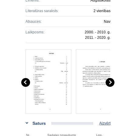
Līmenis:
Augstskolas
Literatūras saraksts:
2 vienības
Atsauces:
Nav
Laikposms:
2000. - 2010. g.
2011. - 2020. g.
Saturs
Aizvērt
Nr.
Sadaļas nosaukums
Lpp.