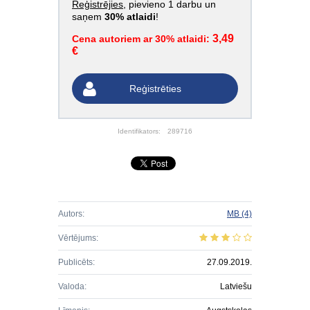
Reģistrējies
, pievieno 1 darbu un
saņem
30% atlaidi
!
3,49
Cena autoriem ar 30% atlaidi:
€
Reģistrēties
Identifikators:
289716
Autors:
MB
(4)
Vērtējums:
Publicēts:
27.09.2019.
Valoda:
Latviešu