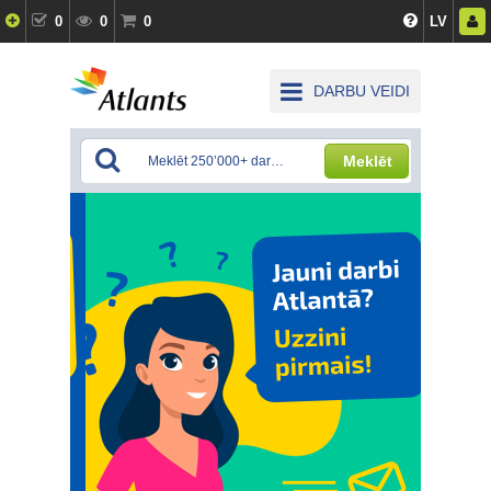
0
0
0
LV
DARBU VEIDI
Meklēt