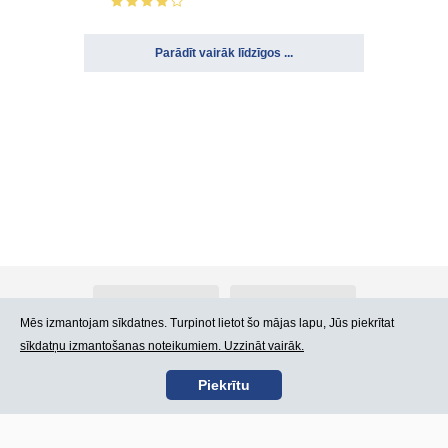
Parādīt vairāk līdzīgos ...
Par Atlants.lv
Reklāma
Mēs izmantojam sīkdatnes. Turpinot lietot šo mājas lapu, Jūs piekrītat
sīkdatņu izmantošanas noteikumiem. Uzzināt vairāk.
Kontakti
Lietošanas noteikumi
Piekrītu
SIA „CDI” © 2002 -
Lapas karte
2026