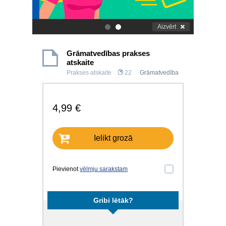
Aizvērt
.
.
Grāmatvedības prakses
atskaite
Prakses atskaite
22
Grāmatvedība
4,99 €
Ielikt grozā
Pievienot
vēlmju sarakstam
Gribi lētāk?