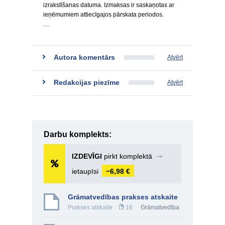
izrakstīšanas datuma. Izmaksas ir saskaņotas ar
ieņēmumiem attiecīgajos pārskata periodos.
…
Autora komentārs
Atvērt
Redakcijas piezīme
Atvērt
Darbu komplekts:
IZDEVĪGI
pirkt komplektā
➞
ietaupīsi
−6,98 €
Grāmatvedības prakses atskaite
Prakses atskaite
16
Grāmatvedība