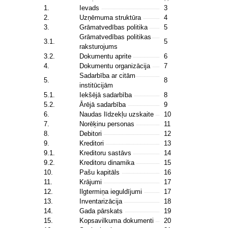
1.
Ievads
3
2.
Uzņēmuma struktūra
4
3.
Grāmatvedības politika
5
Grāmatvedības politikas
3.1.
5
raksturojums
3.2.
Dokumentu aprite
6
4.
Dokumentu organizācija
7
Sadarbība ar citām
5.
8
institūcijām
5.1.
Iekšējā sadarbība
8
5.2.
Ārējā sadarbība
9
6.
Naudas līdzekļu uzskaite
10
7.
Norēķinu personas
11
8.
Debitori
12
9.
Kreditori
13
9.1.
Kreditoru sastāvs
14
9.2.
Kreditoru dinamika
15
10.
Pašu kapitāls
16
11.
Krājumi
17
12.
Ilgtermiņa ieguldījumi
17
13.
Inventarizācija
18
14.
Gada pārskats
19
15.
Kopsavilkuma dokumenti
20