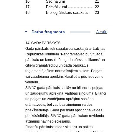
16.
Secinājumi
21
17.
Priekšlikumi
22
18.
Bibliogrāfiskais saraksts
23
Darba fragments
Aizvērt
14. GADA PĀRSKATS
Gada pārskats tiek sagatavots saskaņā ar Latvijas
Republikas likumiem "Par grāmatvedību", "Gada
pārskatu un konsolidēto gada pārskatu likums" un
citiem grāmatvedību un gada pārskatus
reglamentējošiem normatīvajiem aktiem. Peļņas
vai zaudējumu aprēķins klasificēts pēc izdevumu
veidiem.
SIA “X” gada pārskats sastāv no bilances, peļņas
un zaudējumu aprēķina, vadības ziņojuma. Bilanci
un peļņas un zaudējumu aprēķinu sastāda
grāmatvedis, bet vadības ziņojumu valdes
priekšsēdētājs. Gada pārskatu apstiprina valdes
priekšsēdētājs. SIA “X” gada pārskatam revidenta
atzinums nav nepieciešams.
Finanšu pārskats sniedz skaidru un patiesu