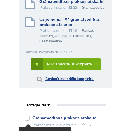
Grāmatvedības prakses atskaite
Prakses atskaite
22
Grāmatvedība
Uzņēmuma "X" grāmatvedības
prakses atskaite
Prakses atskaite
16
Bankas,
finanses, vērtspapīri
,
Ekonomika
,
Grāmatvedība
Materiālu komplekts Nr. 1373832
Pirkt 3 materiālus komplektā
Apskatīt materiālu komplektu
Līdzīgie darbi
Grāmatvedības prakses atskaite
Prakses atskaite
augstskolai
16