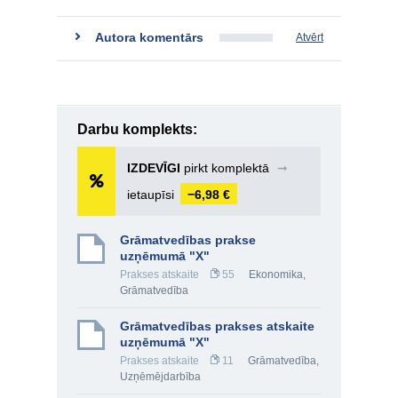
Autora komentārs
Atvērt
Darbu komplekts:
IZDEVĪGI
pirkt komplektā
➞
ietaupīsi
−6,98 €
Grāmatvedības prakse
uzņēmumā "X"
Prakses atskaite
55
Ekonomika
,
Grāmatvedība
Grāmatvedības prakses atskaite
uzņēmumā "X"
Prakses atskaite
11
Grāmatvedība
,
Uzņēmējdarbība