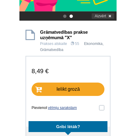
Aizvērt
.
.
Grāmatvedības prakse
uzņēmumā "X"
Prakses atskaite
55
Ekonomika
,
Grāmatvedība
8,49 €
Ielikt grozā
Pievienot
vēlmju sarakstam
Gribi lētāk?