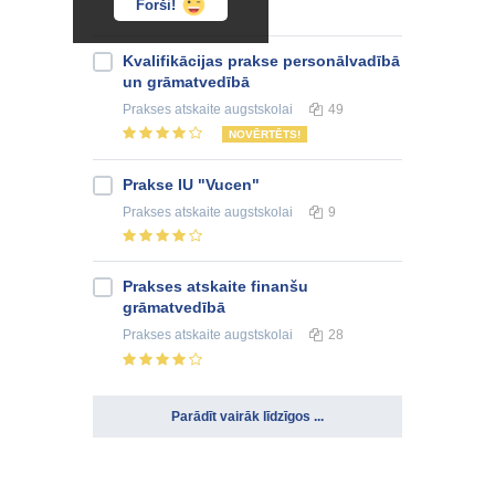
Forši!
Kvalifikācijas prakse personālvadībā
un grāmatvedībā
Prakses atskaite
augstskolai
49
NOVĒRTĒTS!
Prakse IU "Vucen"
Prakses atskaite
augstskolai
9
Prakses atskaite finanšu
grāmatvedībā
Prakses atskaite
augstskolai
28
Parādīt vairāk līdzīgos ...