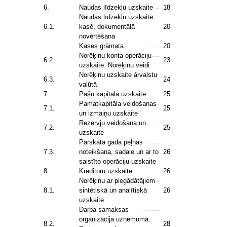
6.
Naudas līdzekļu uzskaite
18
Naudas līdzekļu uzskaite
6.1.
kasē, dokumentālā
20
novērtēšana
Kases grāmata
20
Norēķinu konta operāciju
6.2.
23
uzskaite. Norēķinu veidi
Norēķinu uzskaite ārvalstu
6.3.
24
valūtā
7.
Pašu kapitāla uzskaite
25
Pamatkapitāla veidošanas
7.1.
25
un izmaiņu uzskaite
Rezervju veidošana un
7.2.
25
uzskaite
Pārskata gada peļņas
7.3.
noteikšana, sadale un ar to
26
saistīto operāciju uzskaite
8.
Kreditoru uzskaite
26
Norēķinu ar piegādātājiem
8.1.
sintētiskā un analītiskā
26
uzskaite
Darba samaksas
organizācija uzņēmumā.
8.2.
28