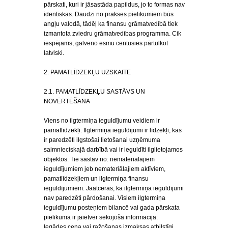
pārskati, kuri ir jāsastāda papildus, jo to formas nav
identiskas. Daudzi no prakses pielikumiem būs
angļu valodā, tādēļ ka finansu grāmatvedībā tiek
izmantota zviedru grāmatvedības programma. Cik
iespējams, galveno esmu centusies pārtulkot
latviski.
2. PAMATLĪDZEKĻU UZSKAITE
2.1. PAMATLĪDZEKĻU SASTĀVS UN
NOVĒRTĒŠANA
Viens no ilgtermiņa ieguldījumu veidiem ir
pamatlīdzekļi. Ilgtermiņa ieguldījumi ir līdzekļi, kas
ir paredzēti ilgstošai lietošanai uzņēmuma
saimnieciskajā darbībā vai ir ieguldīti ilglietojamos
objektos. Tie sastāv no: nemateriālajiem
ieguldījumiem jeb nemateriālajiem aktīviem,
pamatlīdzekļiem un ilgtermiņa finansu
ieguldījumiem. Jāatceras, ka ilgtermiņa ieguldījumi
nav paredzēti pārdošanai. Visiem ilgtermiņa
ieguldījumu posteņiem bilancē vai gada pārskata
pielikumā ir jāietver sekojoša informācija:
Iegādes cena vai ražošanas izmaksas atbilstīgi