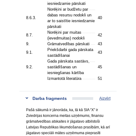
iesniedzamie pārskati
Norēķini ar budžetu par
dabas resursu nodokli un
8.6.3.
40
ar to saistītie iesniedzamie
pārskati
Norēķini par muitas
8.7.
42
(ievedmuitas) nodokli
9.
Grāmatvedības pārskati
43
Priekšdarbi gada pārskata
9.1.
43
sastādīšanai
Gada pārskata sastāvs,
9.2.
sastādīšanas un
45
iesniegšanas kārtība
Izmantotā literatūra
51
Darba fragments
Aizvērt
Pašā sākumā ir jānorāda, ka, tā kā SIA “X” ir
Zviedrijas koncerna meitas uzņēmums, finansu
grāmatvedības atskaites ir jāgatavo atbilstoši
Latvijas Republikas likumdošanas prasībām, kā arī
jāgatavo speciāli mātes uzņēmuma pieprasīti