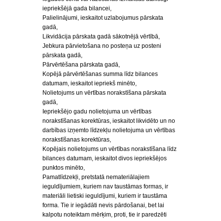
iepriekšējā gada bilancei,
Palielinājumi, ieskaitot uzlabojumus pārskata
gadā,
Likvidācija pārskata gadā sākotnējā vērtībā,
Jebkura pārvietošana no posteņa uz posteni
pārskata gadā,
Pārvērtēšana pārskata gadā,
Kopējā pārvērtēšanas summa līdz bilances
datumam, ieskaitot iepriekš minēto,
Nolietojums un vērtības norakstīšana pārskata
gadā,
Iepriekšējo gadu nolietojuma un vērtības
norakstīšanas korektūras, ieskaitot likvidēto un no
darbības izņemto līdzekļu nolietojuma un vērtības
norakstīšanas korektūras,
Kopējais nolietojums un vērtības norakstīšana līdz
bilances datumam, ieskaitot divos iepriekšējos
punktos minēto,
Pamatlīdzekļi, pretstatā nemateriālajiem
ieguldījumiem, kuriem nav taustāmas formas, ir
materiāli lietiski ieguldījumi, kuriem ir taustāma
forma. Tie ir iegādāti nevis pārdošanai, bet lai
kalpotu noteiktam mērķim, proti, tie ir paredzēti