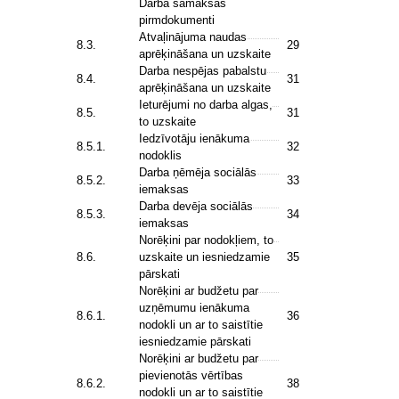
Darba samaksas
pirmdokumenti
Atvaļinājuma naudas
8.3.
29
aprēķināšana un uzskaite
Darba nespējas pabalstu
8.4.
31
aprēķināšana un uzskaite
Ieturējumi no darba algas,
8.5.
31
to uzskaite
Iedzīvotāju ienākuma
8.5.1.
32
nodoklis
Darba ņēmēja sociālās
8.5.2.
33
iemaksas
Darba devēja sociālās
8.5.3.
34
iemaksas
Norēķini par nodokļiem, to
8.6.
uzskaite un iesniedzamie
35
pārskati
Norēķini ar budžetu par
uzņēmumu ienākuma
8.6.1.
36
nodokli un ar to saistītie
iesniedzamie pārskati
Norēķini ar budžetu par
pievienotās vērtības
8.6.2.
38
nodokli un ar to saistītie