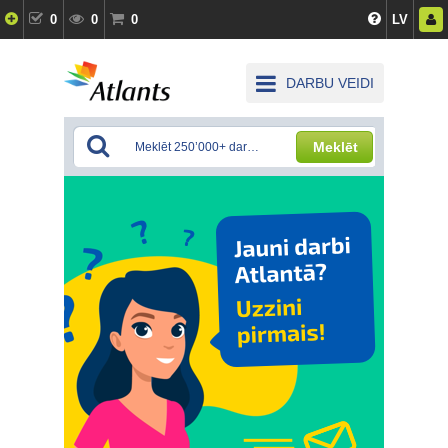
0
0
0
LV
DARBU VEIDI
Meklēt