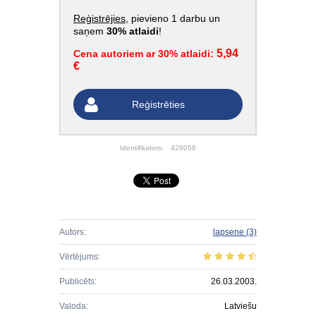
Reģistrējies
, pievieno 1 darbu un
saņem
30% atlaidi
!
5,94
Cena autoriem ar 30% atlaidi:
€
Reģistrēties
Identifikators:
428056
Autors:
lapsene
(3)
Vērtējums:
Publicēts:
26.03.2003.
Valoda:
Latviešu