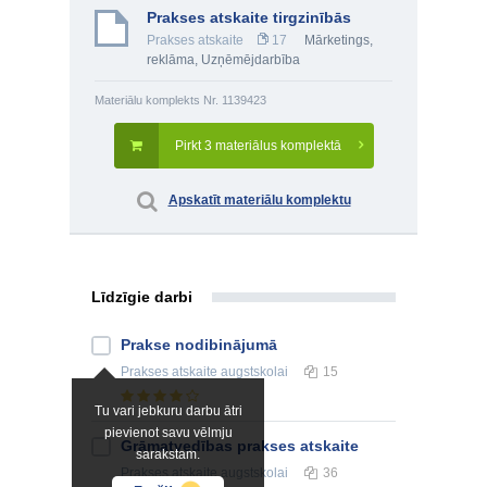
Prakses atskaite tirgzinībās
Prakses atskaite
17
Mārketings,
reklāma
,
Uzņēmējdarbība
Materiālu komplekts Nr. 1139423
Pirkt 3 materiālus komplektā
Apskatīt materiālu komplektu
Līdzīgie darbi
Prakse nodibinājumā
Prakses atskaite
augstskolai
15
Tu vari jebkuru darbu ātri
pievienot savu vēlmju
Grāmatvedības prakses atskaite
sarakstam.
Prakses atskaite
augstskolai
36