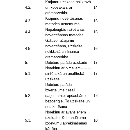
Krājumu uzskaite noliktavā
4.2.
un kopsakars ar
14
grāmatvedību
Krājumu novērtēšanas
4.3.
16
metodes uzņēmumā
Nepabeigtās ražošanas
4.4.
16
novērtēšanas metodes
Gatavo ražojumu
novērtēšana, uzskaite
4.5.
16
noliktavā un finansu
grāmatvedībā
5.
Debitoru parādu uzskaite
17
Norēķinu ar pircējiem
5.1.
sintētiskā un analītiskā
17
uzskaite
Debitoru parādu
izvērtējums : reāli
5.2.
saņemamie, apšaubāmie,
18
bezcerīgie. To uzskaite un
norakstīšana
Norēķinu ar avansieriem
uzskaite. Komandējuma
5.3.
18
izdevumu aprēķināšanas
kārtība