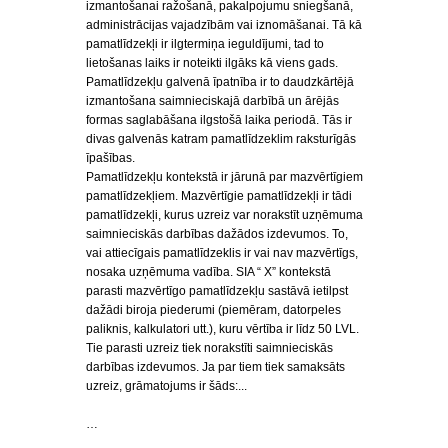
izmantošanai ražošanā, pakalpojumu sniegšanā,
administrācijas vajadzībām vai iznomāšanai. Tā kā
pamatlīdzekļi ir ilgtermiņa ieguldījumi, tad to
lietošanas laiks ir noteikti ilgāks kā viens gads.
Pamatlīdzekļu galvenā īpatnība ir to daudzkārtējā
izmantošana saimnieciskajā darbībā un ārējās
formas saglabāšana ilgstošā laika periodā. Tās ir
divas galvenās katram pamatlīdzeklim raksturīgās
īpašības.
Pamatlīdzekļu kontekstā ir jārunā par mazvērtīgiem
pamatlīdzekļiem. Mazvērtīgie pamatlīdzekļi ir tādi
pamatlīdzekļi, kurus uzreiz var norakstīt uzņēmuma
saimnieciskās darbības dažādos izdevumos. To,
vai attiecīgais pamatlīdzeklis ir vai nav mazvērtīgs,
nosaka uzņēmuma vadība. SIA “ X” kontekstā
parasti mazvērtīgo pamatlīdzekļu sastāvā ietilpst
dažādi biroja piederumi (piemēram, datorpeles
paliknis, kalkulatori utt.), kuru vērtība ir līdz 50 LVL.
Tie parasti uzreiz tiek norakstīti saimnieciskās
darbības izdevumos. Ja par tiem tiek samaksāts
uzreiz, grāmatojums ir šāds:...
…