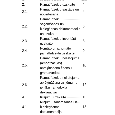
2.
Pamatlīdzekļu uzskaite
4
Pamatlīdzekļu sastāvs un
2.1.
4
novērtēšana
Pamatlīdzekļu
saņemšanas un
2.2.
6
izslēgšanas dokumentācija
un uzskaite
Pamatlīdzekļu inventārā
2.3.
8
uzskaite
Nomāto un iznomāto
2.4.
9
pamatlīdzekļu uzskaite
Pamatlīdzekļu nolietojuma
(amortizācijas)
2.5.
10
aprēķināšana finansu
grāmatvedībā
Pamatlīdzekļu nolietojuma
aprēķināšana uzņēmumu
2.6.
12
ienākuma nodokļa
deklarācijai
4.
Krājumu uzskaite
13
Krājumu saņemšanas un
4.1.
izsniegšanas
13
dokumentācija