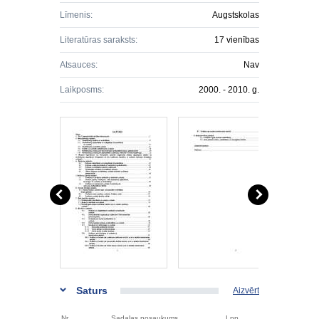
Līmenis:
Augstskolas
Literatūras saraksts:
17 vienības
Atsauces:
Nav
Laikposms:
2000. - 2010. g.
Saturs
Aizvērt
Nr.
Sadaļas nosaukums
Lpp.