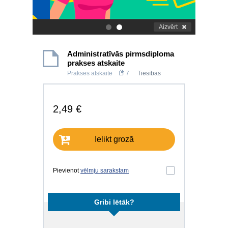
Aizvērt
.
.
Administratīvās pirmsdiploma
prakses atskaite
Prakses atskaite
7
Tiesības
2,49 €
Ielikt grozā
Pievienot
vēlmju sarakstam
Gribi lētāk?