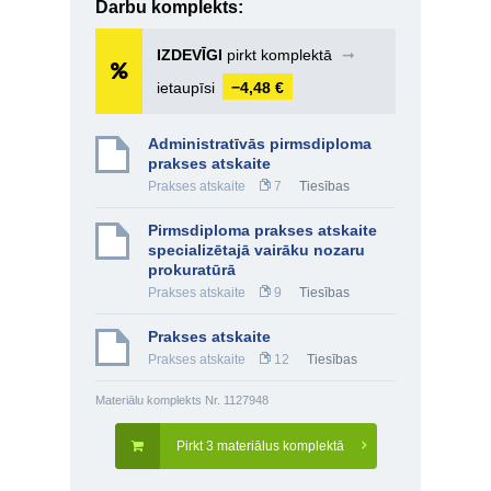
Darbu komplekts:
IZDEVĪGI
pirkt komplektā
➞
ietaupīsi
−4,48 €
Administratīvās pirmsdiploma
prakses atskaite
Prakses atskaite
7
Tiesības
Pirmsdiploma prakses atskaite
specializētajā vairāku nozaru
prokuratūrā
Prakses atskaite
9
Tiesības
Prakses atskaite
Prakses atskaite
12
Tiesības
Materiālu komplekts Nr. 1127948
Pirkt 3 materiālus komplektā