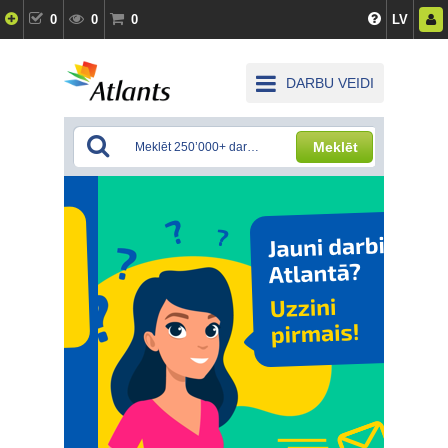
0
0
0
LV
DARBU VEIDI
Meklēt