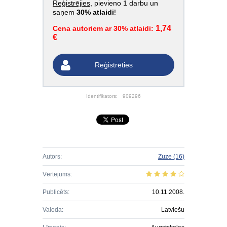
Reģistrējies
, pievieno 1 darbu un
saņem
30% atlaidi
!
1,74
Cena autoriem ar 30% atlaidi:
€
Reģistrēties
Identifikators:
909296
Autors:
Zuze
(16)
Vērtējums:
Publicēts:
10.11.2008.
Valoda:
Latviešu