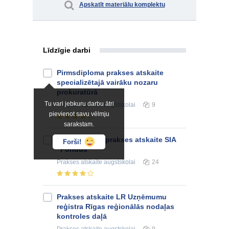
Apskatīt materiālu komplektu
Līdzīgie darbi
Pirmsdiploma prakses atskaite
specializētajā vairāku nozaru
prokuratūrā
Tu vari jebkuru darbu ātri
Prakses atskaite
augstskolai
9
pievienot savu vēlmju
sarakstam.
Kvalifikācijas prakses atskaite SIA
Forši!
"Pondus"
Prakses atskaite
augstskolai
24
Prakses atskaite LR Uzņēmumu
reģistra Rīgas reģionālās nodaļas
kontroles daļā
Prakses atskaite
augstskolai
9