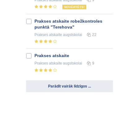
NOVĒRTĒTS!
Prakses atskaite robežkontroles
punktā "Terehova"
Prakses atskaite
augstskolai
22
Prakses atskaite
Prakses atskaite
augstskolai
9
Parādīt vairāk līdzīgos ...