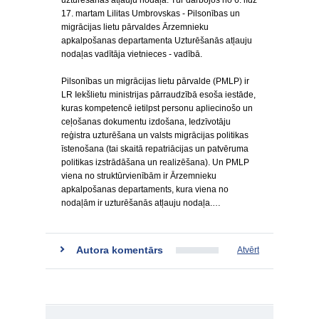
uzturēšanās atļauju nodaļā. Tur darbojos no 6. līdz
17. martam Lilitas Umbrovskas - Pilsonības un
migrācijas lietu pārvaldes Ārzemnieku
apkalpošanas departamenta Uzturēšanās atļauju
nodaļas vadītāja vietnieces - vadībā.
Pilsonības un migrācijas lietu pārvalde (PMLP) ir
LR Iekšlietu ministrijas pārraudzībā esoša iestāde,
kuras kompetencē ietilpst personu apliecinošo un
ceļošanas dokumentu izdošana, Iedzīvotāju
reģistra uzturēšana un valsts migrācijas politikas
īstenošana (tai skaitā repatriācijas un patvēruma
politikas izstrādāšana un realizēšana). Un PMLP
viena no struktūrvienībām ir Ārzemnieku
apkalpošanas departaments, kura viena no
nodaļām ir uzturēšanās atļauju nodaļa.…
Autora komentārs
Atvērt