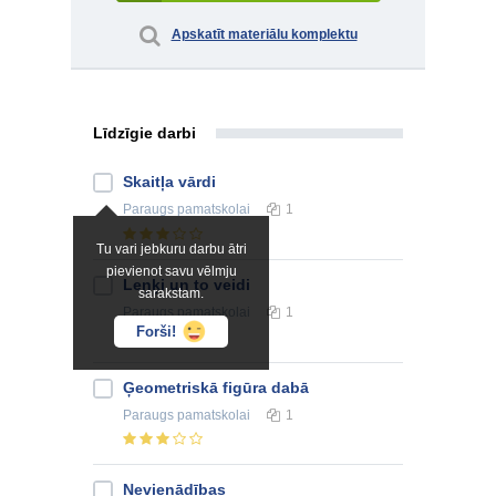
Apskatīt materiālu komplektu
Līdzīgie darbi
Skaitļa vārdi
Paraugs
pamatskolai
1
Tu vari jebkuru darbu ātri
pievienot savu vēlmju
Leņķi un to veidi
sarakstam.
Paraugs
pamatskolai
1
Forši!
Ģeometriskā figūra dabā
Paraugs
pamatskolai
1
Nevienādības