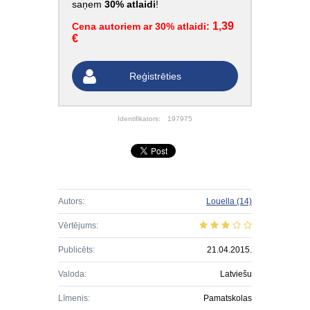
saņem
30% atlaidi
!
1,39
Cena autoriem ar 30% atlaidi:
€
Reģistrēties
Identifikators:
197975
Autors:
Louella
(14)
Vērtējums:
Publicēts:
21.04.2015.
Valoda:
Latviešu
Līmenis:
Pamatskolas