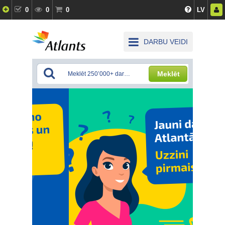
0
0
0
LV
DARBU VEIDI
Meklēt