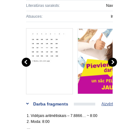
Literatūras saraksts:
Nav
Atsauces:
Ir
Darba fragments
Aizvērt
1. Vidējais aritmētiskais – 7.8866… ~ 8:00
2. Moda: 8:00
…