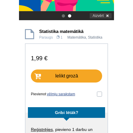
Aizvērt
.
.
Statistika matemātikā
Paraugs
1
Matemātika
,
Statistika
1,99 €
Ielikt grozā
Pievienot
vēlmju sarakstam
Gribi lētāk?
Reģistrējies
, pievieno 1 darbu un