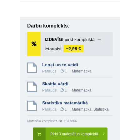
Darbu komplekts:
IZDEVĪGI
pirkt komplektā
➞
ietaupīsi
−2,98 €
Leņķi un to veidi
Paraugs
1
Matemātika
Skaitļa vārdi
Paraugs
1
Matemātika
Statistika matemātikā
Paraugs
1
Matemātika
,
Statistika
Materiālu komplekts Nr. 1347866
Pirkt 3 materiālus komplektā