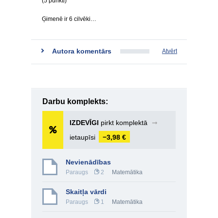
(5 punkti)
Ģimenē ir 6 cilvēki…
Autora komentārs
Atvērt
Darbu komplekts:
IZDEVĪGI
pirkt komplektā
➞
ietaupīsi
−3,98 €
Nevienādības
Paraugs
2
Matemātika
Skaitļa vārdi
Paraugs
1
Matemātika