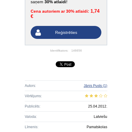
saņem
30% atlaidi
!
1,74
Cena autoriem ar 30% atlaidi:
€
Reģistrēties
Identifikators:
146656
Autors:
Jānis Pusts
(1)
Vērtējums:
Publicēts:
25.04.2012.
Valoda:
Latviešu
Līmenis:
Pamatskolas