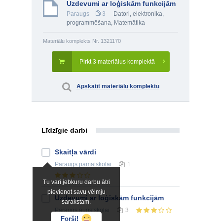
Uzdevumi ar loģiskām funkcijām
Paraugs
3
Datori, elektronika,
programmēšana
,
Matemātika
Materiālu komplekts Nr. 1321170
Pirkt 3 materiālus komplektā
Apskatīt materiālu komplektu
Līdzīgie darbi
Skaitļa vārdi
Paraugs
pamatskolai
1
Tu vari jebkuru darbu ātri
pievienot savu vēlmju
Uzdevumi ar loģiskām funkcijām
sarakstam.
Paraugs
augstskolai
3
Forši!