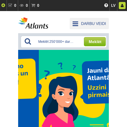
0
0
0
LV
DARBU VEIDI
Meklēt