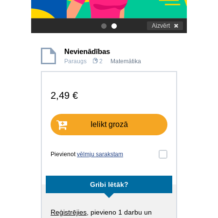
Aizvērt
.
.
Nevienādības
Paraugs
2
Matemātika
2,49 €
Ielikt grozā
Pievienot
vēlmju sarakstam
Gribi lētāk?
Reģistrējies
, pievieno 1 darbu un