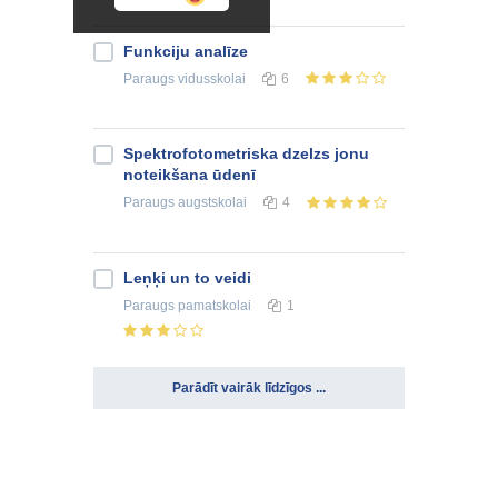
Funkciju analīze
Paraugs
vidusskolai
6
Spektrofotometriska dzelzs jonu
noteikšana ūdenī
Paraugs
augstskolai
4
Leņķi un to veidi
Paraugs
pamatskolai
1
Parādīt vairāk līdzīgos ...