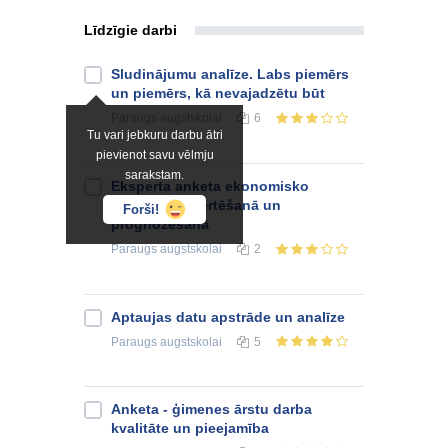
Līdzīgie darbi
Sludinājumu analīze. Labs piemērs
un piemērs, kā nevajadzētu būt
Paraugs
augstskolai
6
Tu vari jebkuru darbu ātri
pievienot savu vēlmju
sarakstam.
Eksperta anketa ekonomisko
situāciju novērtēšanā un
Forši!
prognozēšanā
Paraugs
augstskolai
2
Aptaujas datu apstrāde un analīze
Paraugs
augstskolai
5
Anketa - ģimenes ārstu darba
kvalitāte un pieejamība