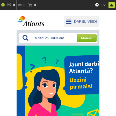
0
0
0
LV
DARBU VEIDI
Meklēt