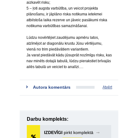
aizkavēt risku;
5 – ļoti augsta varbūtība, un veicot projekta
plānošanu, ir jāplāno riska notikuma ietekmei
atbilstoša laika rezerve un jāveic pasākumi riska
notikuma varbūtības samazināšanai.
Lūdzu novērtējiet zaudējumu apmēru latos,
atzīmējot ar diagonālu krustu Jūsu vērtējumu,
vienā no trim piedāvātiem variantiem.
Ja varat piedāvāt kādu jūsuprāt nozīmīgu risku, kas
nav minēts dotajā tabulā, lūdzu pierakstiet brīvajās
ailēs tabulā un veiciet to analīzi.…
Autora komentārs
Atvērt
Darbu komplekts:
IZDEVĪGI
pirkt komplektā
➞