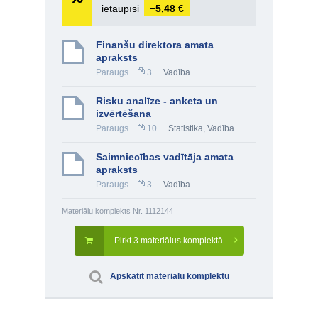
ietaupīsi
−5,48 €
Finanšu direktora amata
apraksts
Paraugs
3
Vadība
Risku analīze - anketa un
izvērtēšana
Paraugs
10
Statistika
,
Vadība
Saimniecības vadītāja amata
apraksts
Paraugs
3
Vadība
Materiālu komplekts Nr. 1112144
Pirkt 3 materiālus komplektā
Apskatīt materiālu komplektu