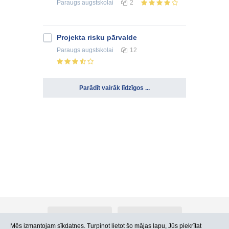
Paraugs
augstskolai
2
Projekta risku pārvalde
Paraugs
augstskolai
12
Parādīt vairāk līdzīgos ...
Par Atlants.lv
Reklāma
Mēs izmantojam sīkdatnes. Turpinot lietot šo mājas lapu, Jūs piekrītat