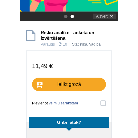
Aizvērt
.
.
Risku analīze - anketa un
izvērtēšana
Paraugs
10
Statistika
,
Vadība
11,49 €
Ielikt grozā
Pievienot
vēlmju sarakstam
Gribi lētāk?