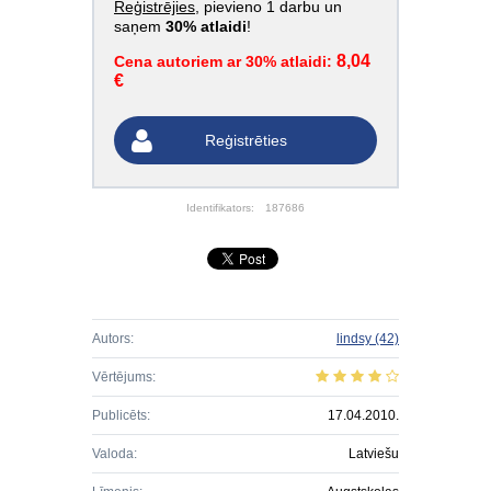
Reģistrējies
, pievieno 1 darbu un
saņem
30% atlaidi
!
8,04
Cena autoriem ar 30% atlaidi:
€
Reģistrēties
Identifikators:
187686
Autors:
lindsy
(42)
Vērtējums:
Publicēts:
17.04.2010.
Valoda:
Latviešu