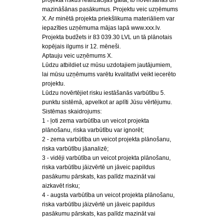
projekta riskus realizācijas gaitā, to novēršanas un
mazināšānas pasākumus. Projektu veic uzņēmums
X. Ar minētā projekta priekšlikuma materiāliem var
iepazīties uzņēmuma mājas lapā www.xxx.lv.
Projekta budžets ir 83 039.30 LVL un tā plānotais
kopējais ilgums ir 12. mēneši.
Aptauju veic uzņēmums X.
Lūdzu atbildiet uz mūsu uzdotajiem jautājumiem,
lai mūsu uzņēmums varētu kvalitatīvi veikt iecerēto
projektu.
Lūdzu novērtējiet risku iestāšanās varbūtību 5.
punktu sistēmā, apvelkot ar aplīti Jūsu vērtējumu.
Sistēmas skaidrojums:
1 - ļoti zema varbūtība un veicot projekta
plānošanu, riska varbūtību var ignorēt;
2 - zema varbūtība un veicot projekta plānošanu,
riska varbūtību jāanalizē;
3 - vidēji varbūtība un veicot projekta plānošanu,
riska varbūtību jāizvērtē un jāveic papildus
pasākumu pārskats, kas palīdz mazināt vai
aizkavēt risku;
4 - augsta varbūtība un veicot projekta plānošanu,
riska varbūtību jāizvērtē un jāveic papildus
pasākumu pārskats, kas palīdz mazināt vai