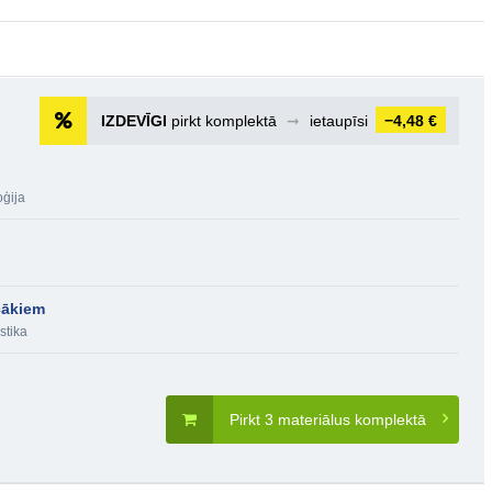
IZDEVĪGI
pirkt komplektā
➞
ietaupīsi
−4,48 €
oģija
ecākiem
stika
Pirkt 3 materiālus komplektā