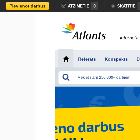
Pievienot darbus
ATZĪMĒTIE
0
SKATĪTIE
interneta 
Referāts
Konspekts
D