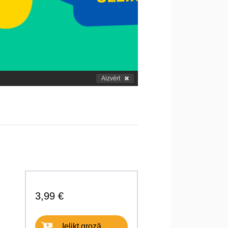
Aizvērt
3,99 €
Ielikt grozā