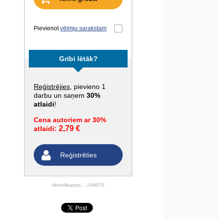
Pievienot
vēlmju sarakstam
Gribi lētāk?
Reģistrējies
, pievieno 1
darbu un saņem
30%
atlaidi
!
Cena autoriem ar 30%
2,79 €
atlaidi:
Reģistrēties
Identifikators:
248075