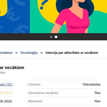
.
.
zinātnes
Socioloģija
Intervija par attiecībām ar vecākiem
 ar vecākiem
stika
lady
(31)
Līmenis:
Vidusskolas
Literatūras saraksts:
Nav
Atsauces:
Nav
06.2010.