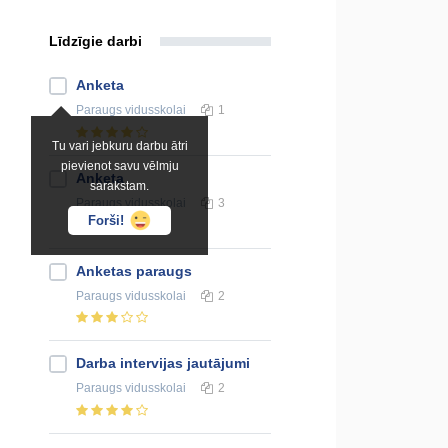
Līdzīgie darbi
Anketa
Paraugs
vidusskolai
1
Tu vari jebkuru darbu ātri
pievienot savu vēlmju
Anketa
sarakstam.
Paraugs
vidusskolai
3
Forši!
Anketas paraugs
Paraugs
vidusskolai
2
Darba intervijas jautājumi
Paraugs
vidusskolai
2