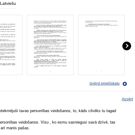
Latviešu
Izvērst priekšskatu
Aizvērt
 ietekmējuši tavas personības veidošanos, to, kāds cilvēks tu tagad
personības veidošanos. Visu , ko esmu sasniegusi savā dzīvē, tas
 arī manis pašas.