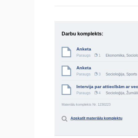
Darbu komplekts:
Anketa
Paraugs
1
Ekonomika
,
Sociol
Anketa
Paraugs
3
Socioloģija
,
Sports
Intervija par attiecībām ar v
Paraugs
4
Socioloģija
,
Žurnāli
Materiālu komplekts Nr. 1230223
Apskatīt materiālu komplektu