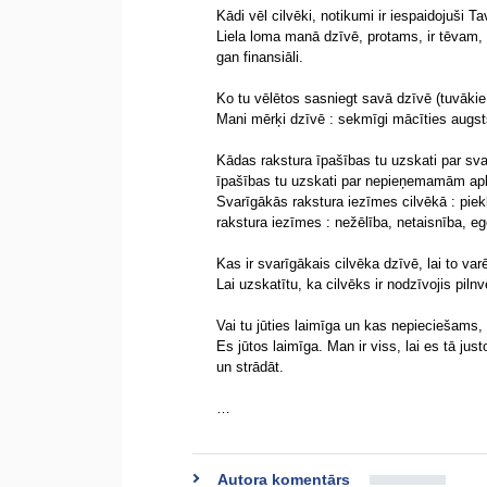
Kādi vēl cilvēki, notikumi ir iespaidojuši
Liela loma manā dzīvē, protams, ir tēvam, 
gan finansiāli.
Ko tu vēlētos sasniegt savā dzīvē (tuvākie
Mani mērķi dzīvē : sekmīgi mācīties augsts
Kādas rakstura īpašības tu uzskati par sva
īpašības tu uzskati par nepieņemamām apkā
Svarīgākās rakstura iezīmes cilvēkā : piek
rakstura iezīmes : nežēlība, netaisnība, e
Kas ir svarīgākais cilvēka dzīvē, lai to var
Lai uzskatītu, ka cilvēks ir nodzīvojis piln
Vai tu jūties laimīga un kas nepieciešams, 
Es jūtos laimīga. Man ir viss, lai es tā ju
un strādāt.
…
Autora komentārs