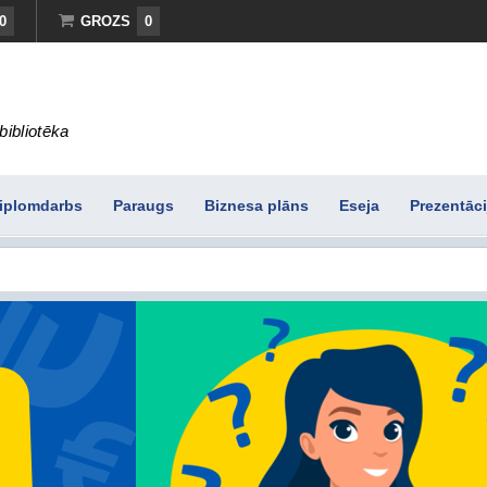
0
GROZS
0
bibliotēka
iplomdarbs
Paraugs
Biznesa plāns
Eseja
Prezentāci