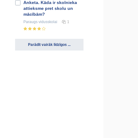
Anketa. Kāda ir skolnieka
attieksme pret skolu un
mācībām?
Paraugs
vidusskolai
1
Parādīt vairāk līdzīgos ...