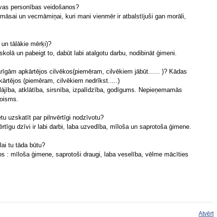
 Tavas personības veidošanos?
māsai un vecmāmiņai, kuri mani vienmēr ir atbalstījuši gan morāli,
 un tālākie mērķi)?
kolā un pabeigt to, dabūt labi atalgotu darbu, nodibināt ģimeni.
rīgām apkārtējos cilvēkos(piemēram, cilvēkiem jābūt...... )? Kādas
rtējos (piemēram, cilvēkiem nedrīkst.....)
lājība, atklātība, sirsnība, izpalīdzība, godīgums. Nepieņemamās
goisms.
ētu uzskatīt par pilnvērtīgi nodzīvotu?
vērtīgu dzīvi ir labi darbi, laba uzvedība, mīloša un saprotoša ģimene.
lai tu tāda būtu?
stos : mīloša ģimene, saprotoši draugi, laba veselība, vēlme mācīties
Atvērt