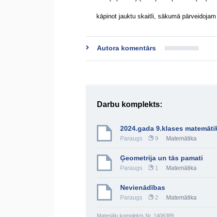
kāpinot jauktu skaitli, sākumā pārveidojam
Autora komentārs
Darbu komplekts:
2024.gada 9.klases matemāti
Paraugs
9
Matemātika
Ģeometrija un tās pamati
Paraugs
1
Matemātika
Nevienādības
Paraugs
2
Matemātika
Materiālu komplekts Nr. 1406389