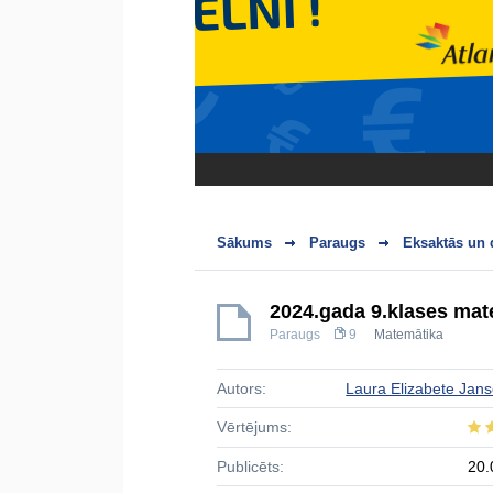
Sākums
Paraugs
Eksaktās un 
2024.gada 9.klases ma
Paraugs
9
Matemātika
Autors:
Laura Elizabete Jan
Vērtējums:
Publicēts:
20.