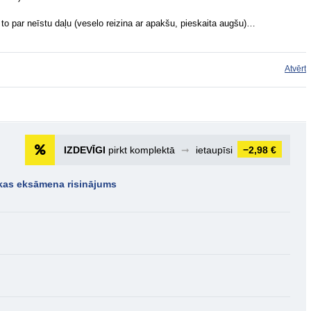
 to par neīstu daļu (veselo reizina ar apakšu, pieskaita augšu)…
Atvērt
IZDEVĪGI
pirkt komplektā
➞
ietaupīsi
−2,98 €
kas eksāmena risinājums