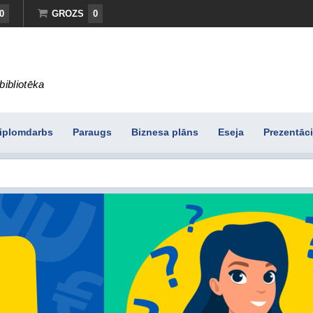
0
GROZS
0
bibliotēka
iplomdarbs
Paraugs
Biznesa plāns
Eseja
Prezentāci