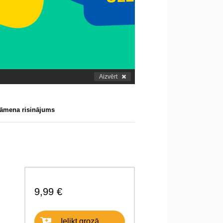
Aizvērt
sāmena risinājums
9,99 €
Ielikt grozā