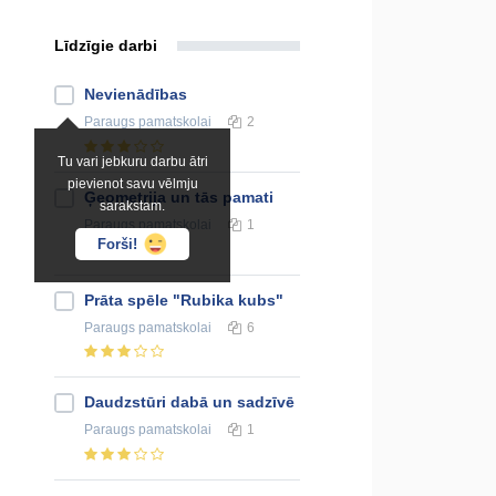
Līdzīgie darbi
Nevienādības
Paraugs
pamatskolai
2
Tu vari jebkuru darbu ātri
pievienot savu vēlmju
Ģeometrija un tās pamati
sarakstam.
Paraugs
pamatskolai
1
Forši!
Prāta spēle "Rubika kubs"
Paraugs
pamatskolai
6
Daudzstūri dabā un sadzīvē
Paraugs
pamatskolai
1