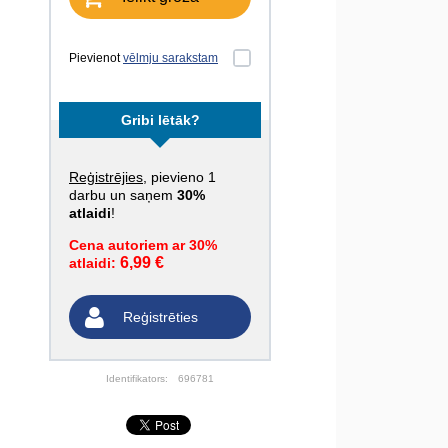
Pievienot
vēlmju sarakstam
Gribi lētāk?
Reģistrējies
, pievieno 1
darbu un saņem
30%
atlaidi
!
Cena autoriem ar 30%
6,99 €
atlaidi:
Reģistrēties
Identifikators:
696781