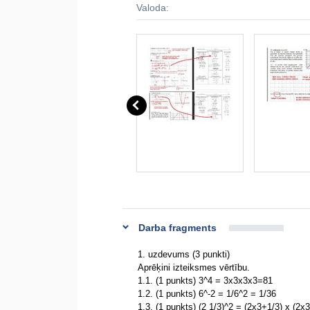
Valoda:
Darba fragments
1. uzdevums (3 punkti)
Aprēķini izteiksmes vērtību.
1.1. (1 punkts) 3^4 = 3x3x3x3=81
1.2. (1 punkts) 6^-2 = 1/6^2 = 1/36
1.3. (1 punkts) (2 1/3)^2 = (2x3+1/3) x (2x