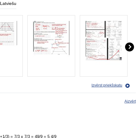
Latviešu
Izvērst priekšskatu
Aizvērt
3+1/3) = 7/3 x 7/3 = 49/9 = 5 4/9