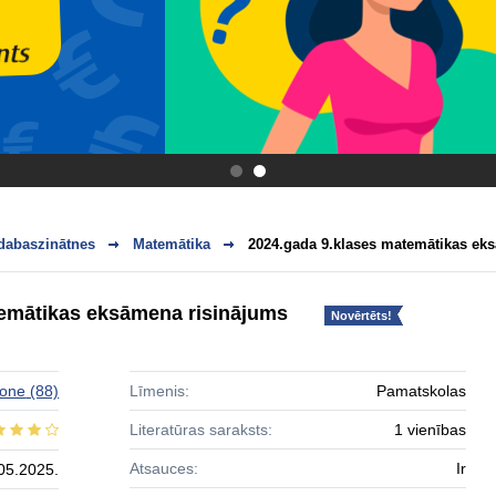
.
.
dabaszinātnes
Matemātika
2024.gada 9.klases matemātikas ek
temātikas eksāmena risinājums
Novērtēts!
sone
(88)
Līmenis:
Pamatskolas
Literatūras saraksts:
1 vienības
Atsauces:
Ir
05.2025.