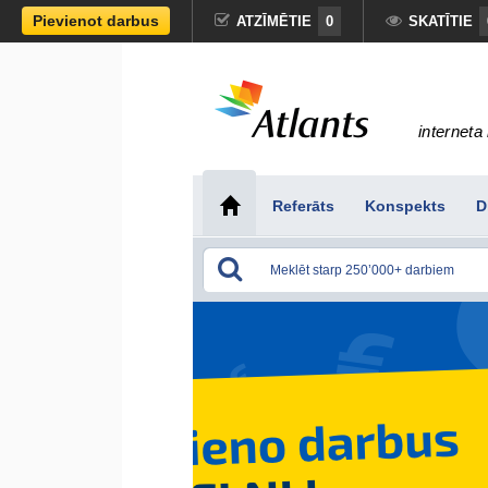
Pievienot darbus
ATZĪMĒTIE
0
SKATĪTIE
interneta 
Referāts
Konspekts
D