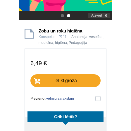
Aizvērt
.
.
Zobu un roku higiēna
Konspekts
11
Anatomija, veselība,
medicīna, higiēna
,
Pedagoģija
6,49 €
Ielikt grozā
Pievienot
vēlmju sarakstam
Gribi lētāk?