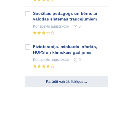
Sociālais pedagogs un bērns ar
valodas sistēmas traucējumiem
Konspekts
augstskolai
5
Fizioterapija: miokarda infarkts,
HOPS un klīniskais gadījums
Konspekts
augstskolai
9
Parādīt vairāk līdzīgos ...