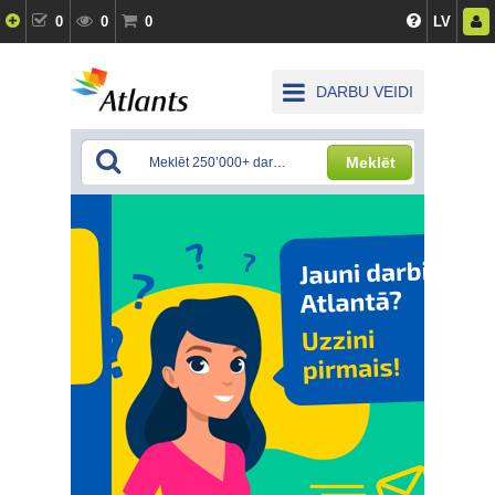
0
0
0
LV
DARBU VEIDI
Meklēt