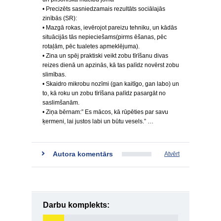
• Precizēts sasniedzamais rezultāts sociālajās
zinībās (SR):
• Mazgā rokas, ievērojot pareizu tehniku, un kādās
situācijās tās nepieciešams(pirms ēšanas, pēc
rotaļām, pēc tualetes apmeklējuma).
• Zina un spēj praktiski veikt zobu tīrīšanu divas
reizes dienā un apzinās, kā tas palīdz novērst zobu
slimības.
• Skaidro mikrobu nozīmi (gan kaitīgo, gan labo) un
to, kā roku un zobu tīrīšana palīdz pasargāt no
saslimšanām.
• Ziņa bērnam:” Es mācos, kā rūpēties par savu
ķermeni, lai justos labi un būtu vesels.” …
Autora komentārs
Atvērt
Darbu komplekts: