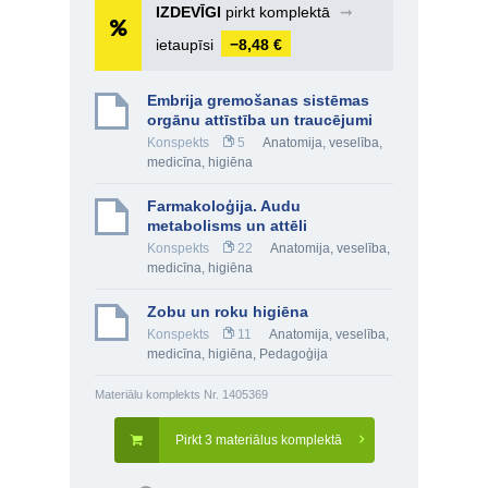
IZDEVĪGI
pirkt komplektā
➞
ietaupīsi
−8,48 €
Embrija gremošanas sistēmas
orgānu attīstība un traucējumi
Konspekts
5
Anatomija, veselība,
medicīna, higiēna
Farmakoloģija. Audu
metabolisms un attēli
Konspekts
22
Anatomija, veselība,
medicīna, higiēna
Zobu un roku higiēna
Konspekts
11
Anatomija, veselība,
medicīna, higiēna
,
Pedagoģija
Materiālu komplekts Nr. 1405369
Pirkt 3 materiālus komplektā