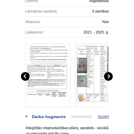
Līmenis:
Augstskolas
Literatūras saraksts:
5 vienības
Atsauces:
Nav
Laikposms:
2021. - 2025. g.
Darba fragments
Aizvērt
Integrētās rotaļnodarbības plāns, apraksts - sociālā
un pilsoniskā mācību joma