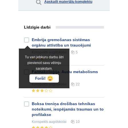
Apskatīt materiālu komplektu
Līdzīgie darbi
Embrija gremošanas sistēmas
orgānu attīstība un traucējumi
Konspekts
augstskolai
5
Tu vari jebkuru darbu ātri
pievienot savu vēlmju
sarakstam.
Farmakoloģija. Audu metabolisms
un attēli
Forši!
Konspekts
augstskolai
22
Boksa treniņa drošības tehnikas
noteikumi, iespējamās traumas un to
profilakse
Konspekts
augstskolai
10