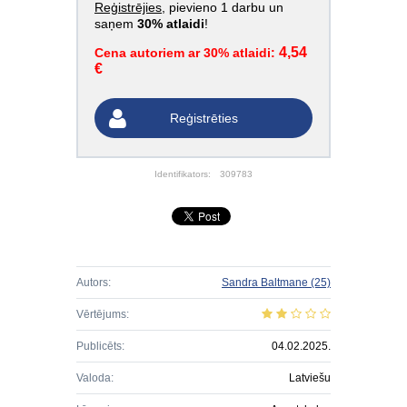
Reģistrējies
, pievieno 1 darbu un
saņem
30% atlaidi
!
4,54
Cena autoriem ar 30% atlaidi:
€
Reģistrēties
Identifikators:
309783
Autors:
Sandra Baltmane
(25)
Vērtējums:
Publicēts:
04.02.2025.
Valoda:
Latviešu