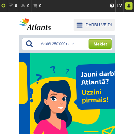
0
0
0
LV
DARBU VEIDI
Meklēt