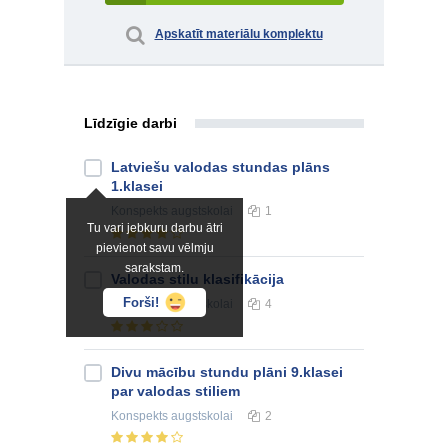
Apskatīt materiālu komplektu
Līdzīgie darbi
Latviešu valodas stundas plāns
1.klasei
Konspekts
augstskolai
1
Tu vari jebkuru darbu ātri
pievienot savu vēlmju
sarakstam.
Valodas stilu klasifikācija
Forši!
Konspekts
augstskolai
4
Divu mācību stundu plāni 9.klasei
par valodas stiliem
Konspekts
augstskolai
2