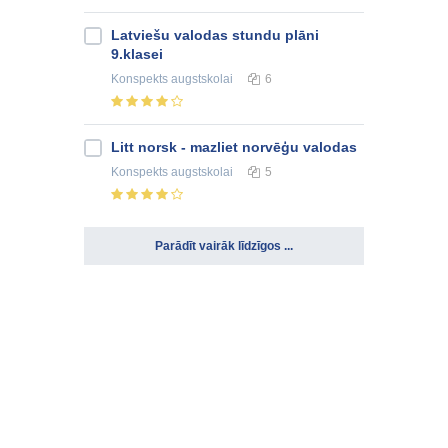
Latviešu valodas stundu plāni
9.klasei
Konspekts
augstskolai
6
Litt norsk - mazliet norvēģu valodas
Konspekts
augstskolai
5
Parādīt vairāk līdzīgos ...