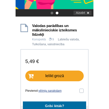
Aizvērt
.
.
Valodas parādības un
mākslinieciskie izteiksmes
līdzekļi
Konspekts
9
Latviešu valoda
,
Tulkošana, valodniecība
5,49 €
Ielikt grozā
Pievienot
vēlmju sarakstam
Gribi lētāk?