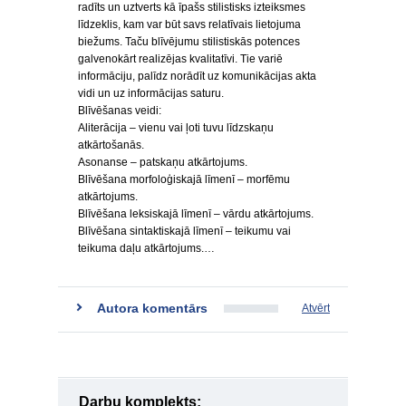
radīts un uztverts kā īpašs stilistisks izteiksmes
līdzeklis, kam var būt savs relatīvais lietojuma
biežums. Taču blīvējumu stilistiskās potences
galvenokārt realizējas kvalitatīvi. Tie variē
informāciju, palīdz norādīt uz komunikācijas akta
vidi un uz informācijas saturu.
Blīvēšanas veidi:
Aliterācija – vienu vai ļoti tuvu līdzskaņu
atkārtošanās.
Asonanse – patskaņu atkārtojums.
Blīvēšana morfoloģiskajā līmenī – morfēmu
atkārtojums.
Blīvēšana leksiskajā līmenī – vārdu atkārtojums.
Blīvēšana sintaktiskajā līmenī – teikumu vai
teikuma daļu atkārtojums.…
Autora komentārs
Atvērt
Darbu komplekts: