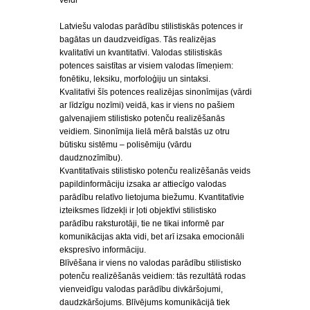
veidi
Latviešu valodas parādību stilistiskās potences ir
bagātas un daudzveidīgas. Tās realizējas
kvalitatīvi un kvantitatīvi. Valodas stilistiskās
potences saistītas ar visiem valodas līmeņiem:
fonētiku, leksiku, morfoloģiju un sintaksi.
Kvalitatīvi šīs potences realizējas sinonīmijas (vārdi
ar līdzīgu nozīmi) veidā, kas ir viens no pašiem
galvenajiem stilistisko potenču realizēšanās
veidiem. Sinonīmija lielā mērā balstās uz otru
būtisku sistēmu – polisēmiju (vārdu
daudznozīmību).
Kvantitatīvais stilistisko potenču realizēšanās veids
papildinformāciju izsaka ar attiecīgo valodas
parādību relatīvo lietojuma biežumu. Kvantitatīvie
izteiksmes līdzekļi ir ļoti objektīvi stilistisko
parādību raksturotāji, tie ne tikai informē par
komunikācijas akta vidi, bet arī izsaka emocionāli
ekspresīvo informāciju.
Blīvēšana ir viens no valodas parādību stilistisko
potenču realizēšanās veidiem: tās rezultātā rodas
vienveidīgu valodas parādību divkāršojumi,
daudzkāršojums. Blīvējums komunikācijā tiek