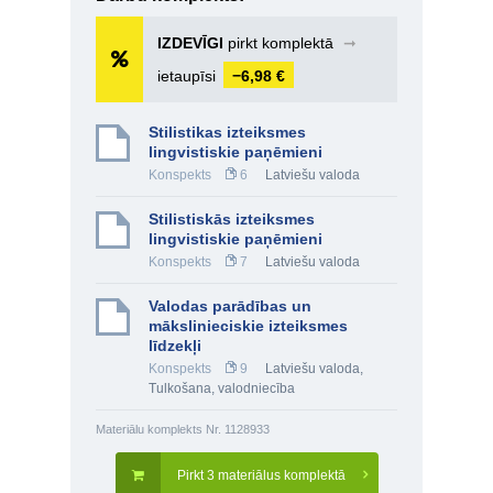
IZDEVĪGI
pirkt komplektā
➞
ietaupīsi
−6,98 €
Stilistikas izteiksmes
lingvistiskie paņēmieni
Konspekts
6
Latviešu valoda
Stilistiskās izteiksmes
lingvistiskie paņēmieni
Konspekts
7
Latviešu valoda
Valodas parādības un
mākslinieciskie izteiksmes
līdzekļi
Konspekts
9
Latviešu valoda
,
Tulkošana, valodniecība
Materiālu komplekts Nr. 1128933
Pirkt 3 materiālus komplektā