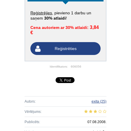
Reģistrējies
, pievieno 1 darbu un
saņem
30% atlaidi
!
3,84
Cena autoriem ar 30% atlaidi:
€
Reģistrēties
Identifikators:
606056
Autors:
exita
(25)
Vērtējums:
Publicēts:
07.08.2008.