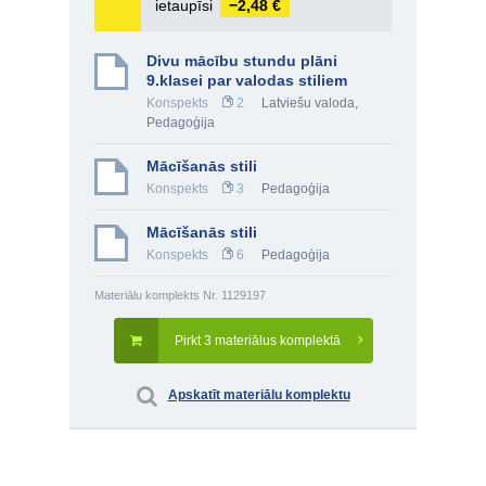
ietaupīsi
−2,48 €
Divu mācību stundu plāni
9.klasei par valodas stiliem
Konspekts
2
Latviešu valoda
,
Pedagoģija
Mācīšanās stili
Konspekts
3
Pedagoģija
Mācīšanās stili
Konspekts
6
Pedagoģija
Materiālu komplekts Nr. 1129197
Pirkt 3 materiālus komplektā
Apskatīt materiālu komplektu