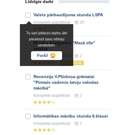
Līdzīgie darbi
Valsts pārbaudījuma stunda LSPA
Konspekts
augstskolai
20
Tu vari jebkuru darbu ātri
pievienot savu vēlmju
Mācību komplekta "Mazā zīle"
sarakstam.
analīze
Forši!
Konspekts
augstskolai
2
NOVĒRTĒTS!
Recenzija V.Plūdoņa grāmatai
"Pirmais vadonis latvju valodas
mācībā"
Konspekts
augstskolai
2
Informātikas mācību stunda 6.klasei
Konspekts
augstskolai
1