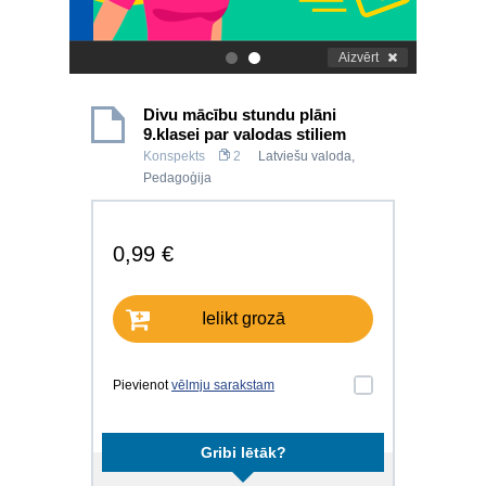
Aizvērt
.
.
Divu mācību stundu plāni
9.klasei par valodas stiliem
Konspekts
2
Latviešu valoda
,
Pedagoģija
0,99 €
Ielikt grozā
Pievienot
vēlmju sarakstam
Gribi lētāk?