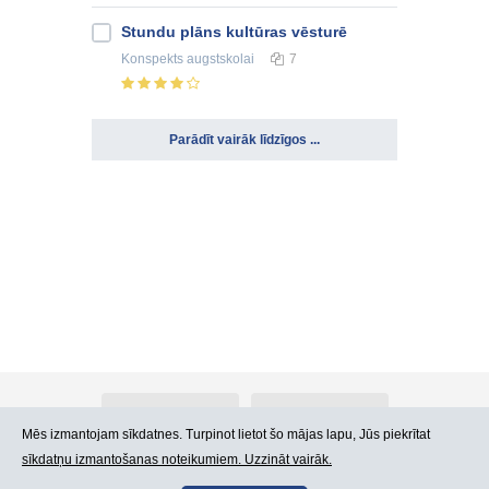
Stundu plāns kultūras vēsturē
Konspekts
augstskolai
7
Parādīt vairāk līdzīgos ...
Par Atlants.lv
Reklāma
Mēs izmantojam sīkdatnes. Turpinot lietot šo mājas lapu, Jūs piekrītat
sīkdatņu izmantošanas noteikumiem. Uzzināt vairāk.
Kontakti
Lietošanas noteikumi