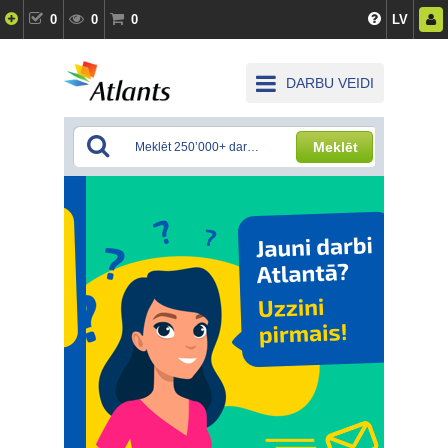
0
0
0
LV
DARBU VEIDI
Meklēt