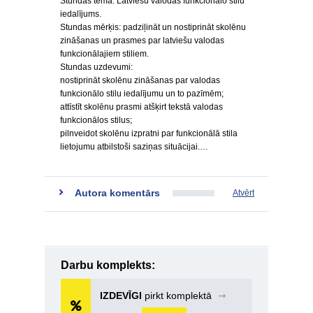
Stundas tēma: Latviešu valodas funkcionālo stilu
iedalījums.
Stundas mērķis: padziļināt un nostiprināt skolēnu
zināšanas un prasmes par latviešu valodas
funkcionālajiem stiliem.
Stundas uzdevumi:
nostiprināt skolēnu zināšanas par valodas
funkcionālo stilu iedalījumu un to pazīmēm;
attīstīt skolēnu prasmi atšķirt tekstā valodas
funkcionālos stilus;
pilnveidot skolēnu izpratni par funkcionālā stila
lietojumu atbilstoši saziņas situācijai.…
Autora komentārs
Atvērt
Darbu komplekts:
IZDEVĪGI
pirkt komplektā
➞