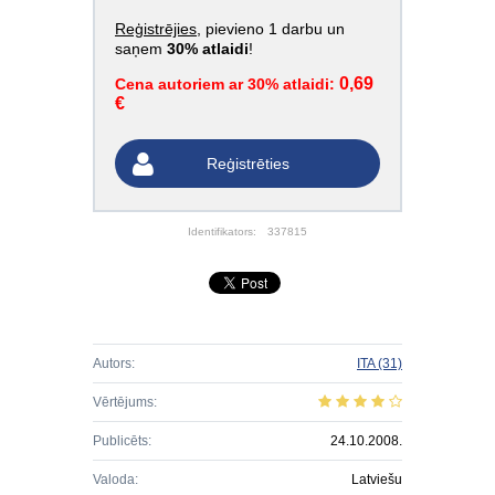
Reģistrējies
, pievieno 1 darbu un
saņem
30% atlaidi
!
0,69
Cena autoriem ar 30% atlaidi:
€
Reģistrēties
Identifikators:
337815
Autors:
ITA
(31)
Vērtējums:
Publicēts:
24.10.2008.
Valoda:
Latviešu