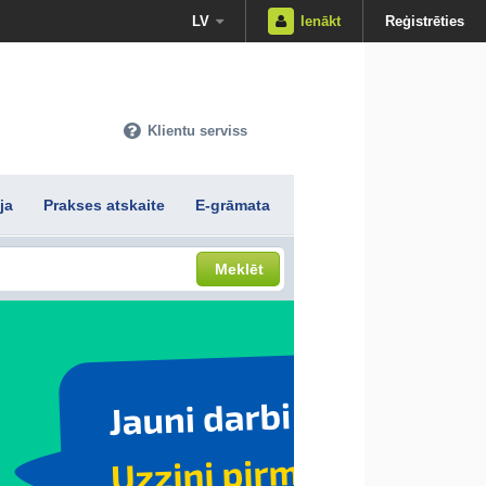
LV
Ienākt
Reģistrēties
Klientu serviss
ja
Prakses atskaite
E-grāmata
Meklēt