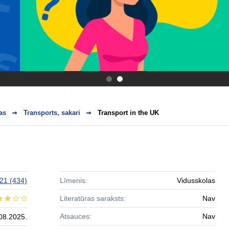
.
.
as
Transports, sakari
Transport in the UK
s21
(434)
Līmenis:
Vidusskolas
Literatūras saraksts:
Nav
Atsauces:
Nav
08.2025.