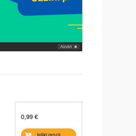
Aizvērt
0,99 €
Ielikt grozā