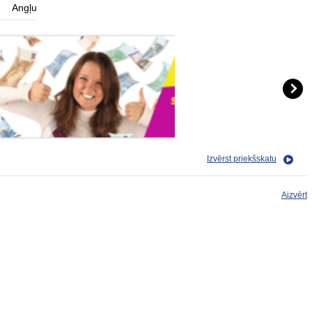
Angļu
Izvērst priekšskatu
Aizvērt