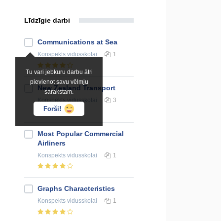
Līdzīgie darbi
Communications at Sea
Konspekts
vidusskolai
1
Tu vari jebkuru darbu ātri
pievienot savu vēlmju
New Zealand Transport
sarakstam.
Konspekts
vidusskolai
3
Forši!
Most Popular Commercial
Airliners
Konspekts
vidusskolai
1
Graphs Characteristics
Konspekts
vidusskolai
1