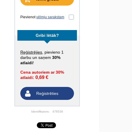
Pievienot
vēlmju sarakstam
Gribi lētāk?
Reģistrējies
, pievieno 1
darbu un saņem
30%
atlaidi
!
Cena autoriem ar 30%
0,69 €
atlaidi:
Reģistrēties
Identifikators:
478536