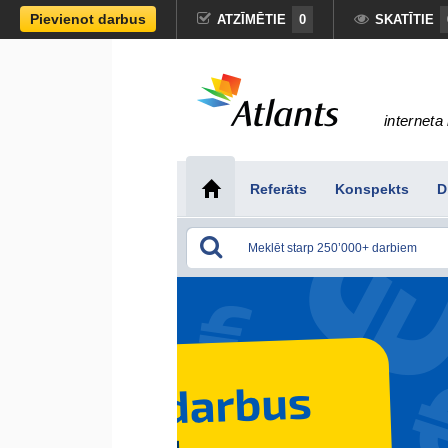
Pievienot darbus
ATZĪMĒTIE
0
SKATĪTIE
interneta 
Referāts
Konspekts
D