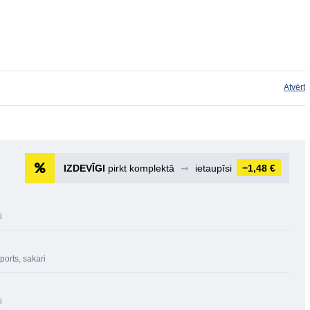
Atvērt
IZDEVĪGI
pirkt komplektā
➞
ietaupīsi
−1,48 €
i
ports, sakari
i