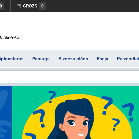
0
GROZS
0
bibliotēka
iplomdarbs
Paraugs
Biznesa plāns
Eseja
Prezentāci