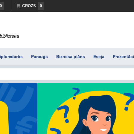
0
GROZS
0
bibliotēka
iplomdarbs
Paraugs
Biznesa plāns
Eseja
Prezentāci