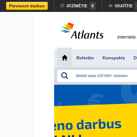
Pievienot darbus
ATZĪMĒTIE
0
SKATĪTIE
interneta 
Referāts
Konspekts
D