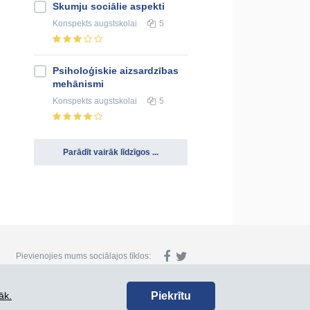
Skumju sociālie aspekti
Konspekts
augstskolai
5
Psiholoģiskie aizsardzības
mehānismi
Konspekts
augstskolai
5
Parādīt vairāk līdzīgos ...
Pievienojies mums sociālajos tīklos:
Piekrītu
āk.