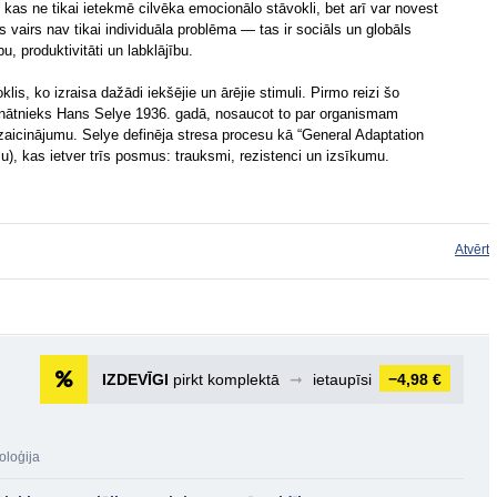
 kas ne tikai ietekmē cilvēka emocionālo stāvokli, bet arī var novest
vairs nav tikai individuāla problēma — tas ir sociāls un globāls
, produktivitāti un labklājību.
lis, ko izraisa dažādi iekšējie un ārējie stimuli. Pirmo reizi šo
zinātnieks Hans Selye 1936. gadā, nosaucot to par organismam
izaicinājumu. Selye definēja stresa procesu kā “General Adaptation
), kas ietver trīs posmus: trauksmi, rezistenci un izsīkumu.
Atvērt
IZDEVĪGI
pirkt komplektā
➞
ietaupīsi
−4,98 €
oloģija