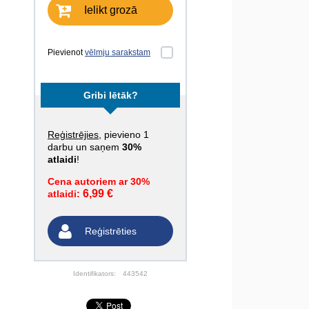
Ielikt grozā
Pievienot
vēlmju sarakstam
Gribi lētāk?
Reģistrējies
, pievieno 1
darbu un saņem
30%
atlaidi
!
Cena autoriem ar 30%
6,99 €
atlaidi:
Reģistrēties
Identifikators:
443542