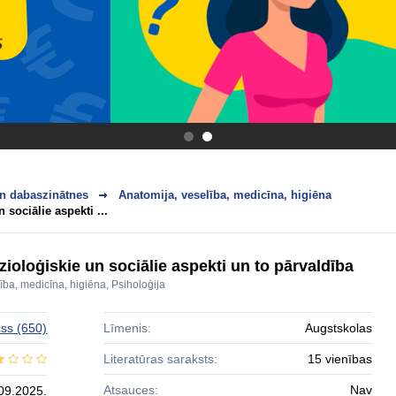
.
.
n dabaszinātnes
Anatomija, veselība, medicīna, higiēna
 sociālie aspekti ...
izioloģiskie un sociālie aspekti un to pārvaldība
ība, medicīna, higiēna
,
Psiholoģija
čss
(650)
Līmenis:
Augstskolas
Literatūras saraksts:
15 vienības
Atsauces:
Nav
09.2025.