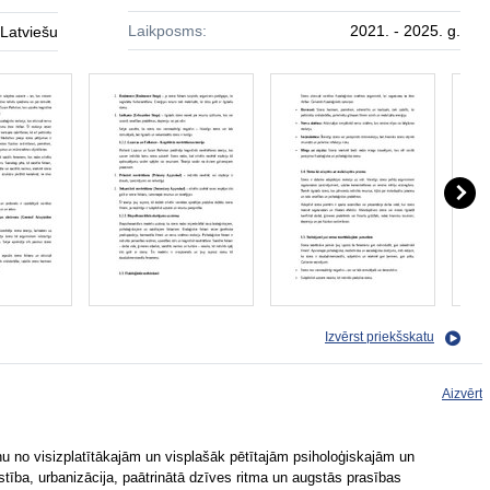
Laikposms:
2021. - 2025. g.
Latviešu
Izvērst priekšskatu
Aizvērt
nu no visizplatītākajām un visplašāk pētītajām psiholoģiskajām un
stība, urbanizācija, paātrinātā dzīves ritma un augstās prasības