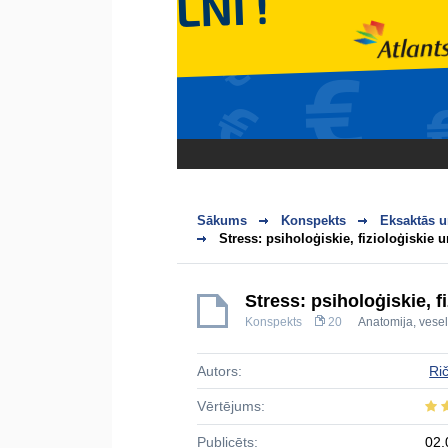
Sākums
Konspekts
Eksaktās u
Stress: psiholoģiskie, fizioloģiskie un
Stress: psiholoģiskie, f
Konspekts
20
Anatomija, vesel
Autors:
Ri
Vērtējums:
Publicēts:
02.