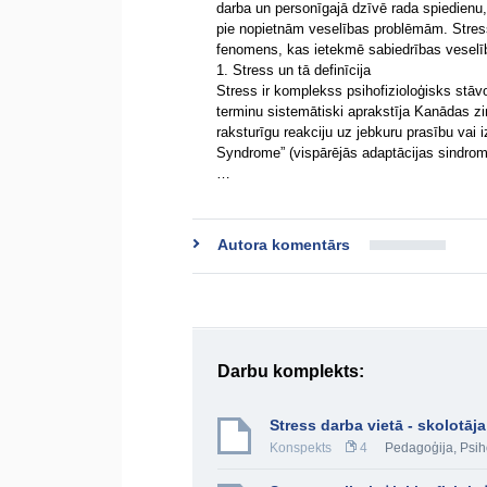
darba un personīgajā dzīvē rada spiedienu,
pie nopietnām veselības problēmām. Stress 
fenomens, kas ietekmē sabiedrības veselību
1. Stress un tā definīcija
Stress ir komplekss psihofizioloģisks stāvok
terminu sistemātiski aprakstīja Kanādas 
raksturīgu reakciju uz jebkuru prasību vai 
Syndrome” (vispārējās adaptācijas sindromu
…
Autora komentārs
Darbu komplekts:
Stress darba vietā - skolotāja
Konspekts
4
Pedagoģija
,
Psih