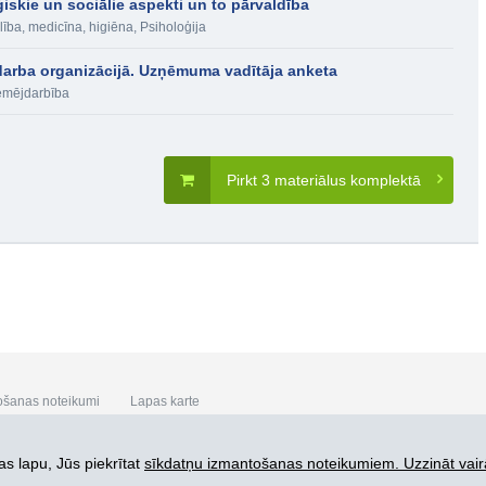
ģiskie un sociālie aspekti un to pārvaldība
lība, medicīna, higiēna
,
Psiholoģija
darba organizācijā. Uzņēmuma vadītāja anketa
mējdarbība
Pirkt 3 materiālus komplektā
ošanas noteikumi
Lapas karte
s lapu, Jūs piekrītat
sīkdatņu izmantošanas noteikumiem. Uzzināt vair