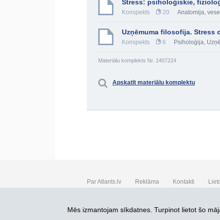
Stress: psiholoģiskie, fiziolo
Konspekts
20
Anatomija, vese
Uzņēmuma filosofija. Stress 
Konspekts
6
Psiholoģija
,
Uzņē
Materiālu komplekts Nr. 1407224
Apskatīt materiālu komplektu
Par Atlants.lv
Reklāma
Kontakti
Liet
SIA „CDI” © 2002 - 2026
Mēs izmantojam sīkdatnes. Turpinot lietot šo māja