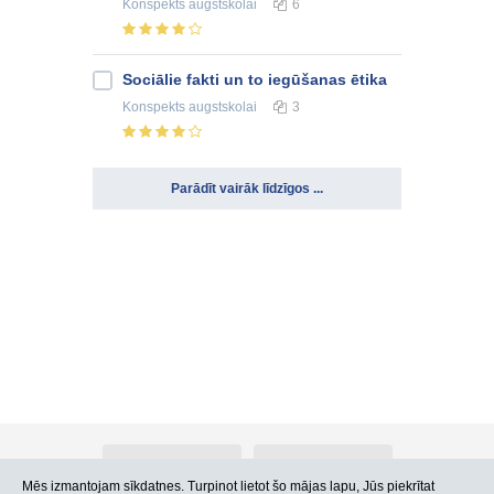
Konspekts
augstskolai
6
Sociālie fakti un to iegūšanas ētika
Konspekts
augstskolai
3
Parādīt vairāk līdzīgos ...
Par Atlants.lv
Reklāma
Mēs izmantojam sīkdatnes. Turpinot lietot šo mājas lapu, Jūs piekrītat