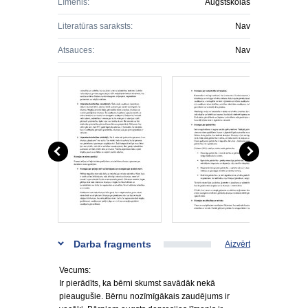
Līmenis:
Augstskolas
Literatūras saraksts:
Nav
Atsauces:
Nav
Darba fragments
Aizvērt
Vecums:
Ir pierādīts, ka bērni skumst savādāk nekā
pieaugušie. Bērnu nozīmīgākais zaudējums ir