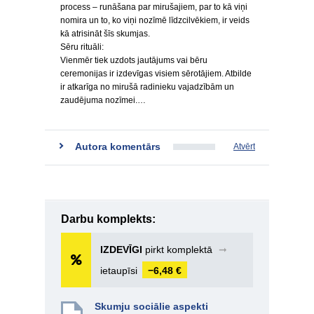
process – runāšana par mirušajiem, par to kā viņi
nomira un to, ko viņi nozīmē līdzcilvēkiem, ir veids
kā atrisināt šīs skumjas.
Sēru rituāli:
Vienmēr tiek uzdots jautājums vai bēru
ceremonijas ir izdevīgas visiem sērotājiem. Atbilde
ir atkarīga no mirušā radinieku vajadzībām un
zaudējuma nozīmei.…
Autora komentārs
Atvērt
Darbu komplekts:
IZDEVĪGI
pirkt komplektā
➞
ietaupīsi
−6,48 €
Skumju sociālie aspekti