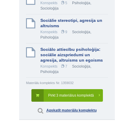
Konspekts
5
Psiholoģija
,
Socioloģija
Sociālie stereotipi, agresija un
altruisms
Konspekts
9
Socioloģija
,
Psiholoģija
Sociālo attiecību psiholoģija:
sociālie aizspriedumi un
agresija, altruisms un egoisms
Konspekts
7
Socioloģija
,
Psiholoģija
Materiālu komplekts Nr. 1359032
Pirkt 3 materiālus komplektā
Apskatīt materiālu komplektu