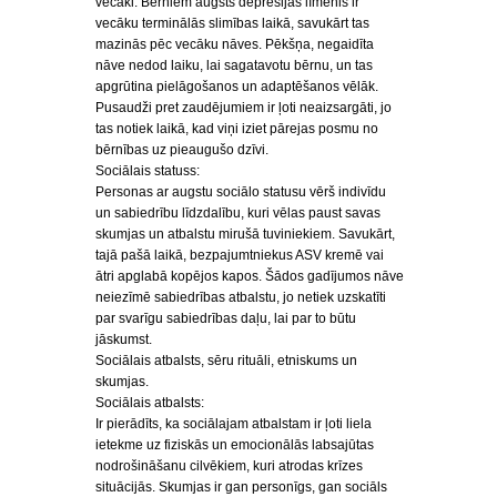
vecāki. Bērniem augsts depresijas līmenis ir
vecāku terminālās slimības laikā, savukārt tas
mazinās pēc vecāku nāves. Pēkšņa, negaidīta
nāve nedod laiku, lai sagatavotu bērnu, un tas
apgrūtina pielāgošanos un adaptēšanos vēlāk.
Pusaudži pret zaudējumiem ir ļoti neaizsargāti, jo
tas notiek laikā, kad viņi iziet pārejas posmu no
bērnības uz pieaugušo dzīvi.
Sociālais statuss:
Personas ar augstu sociālo statusu vērš indivīdu
un sabiedrību līdzdalību, kuri vēlas paust savas
skumjas un atbalstu mirušā tuviniekiem. Savukārt,
tajā pašā laikā, bezpajumtniekus ASV kremē vai
ātri apglabā kopējos kapos. Šādos gadījumos nāve
neiezīmē sabiedrības atbalstu, jo netiek uzskatīti
par svarīgu sabiedrības daļu, lai par to būtu
jāskumst.
Sociālais atbalsts, sēru rituāli, etniskums un
skumjas.
Sociālais atbalsts:
Ir pierādīts, ka sociālajam atbalstam ir ļoti liela
ietekme uz fiziskās un emocionālās labsajūtas
nodrošināšanu cilvēkiem, kuri atrodas krīzes
situācijās. Skumjas ir gan personīgs, gan sociāls