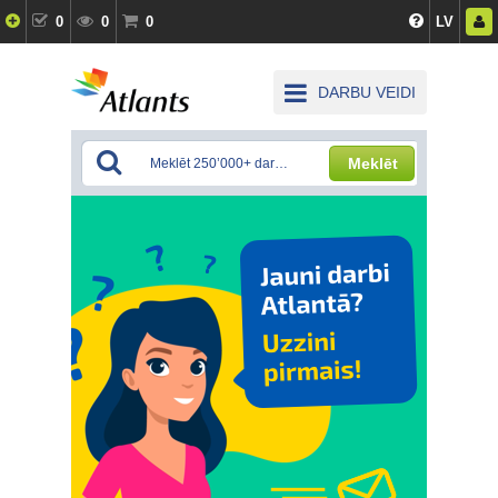
0
0
0
LV
DARBU VEIDI
Meklēt