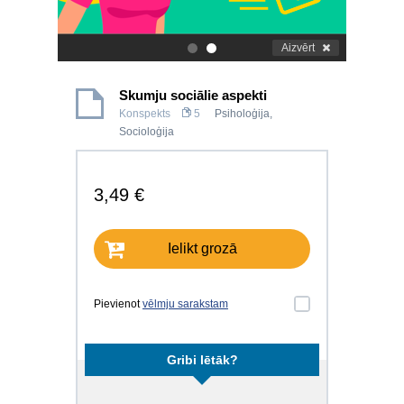
Aizvērt
.
.
Skumju sociālie aspekti
Konspekts
5
Psiholoģija
,
Socioloģija
3,49 €
Ielikt grozā
Pievienot
vēlmju sarakstam
Gribi lētāk?