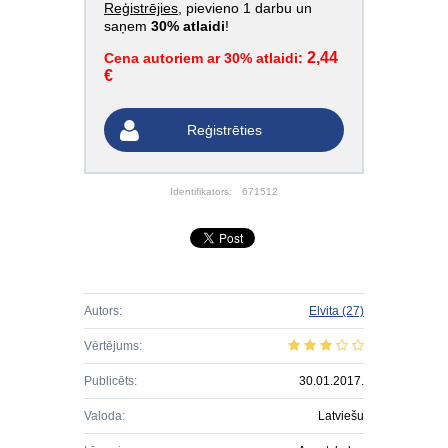
Reģistrējies
, pievieno 1 darbu un
saņem
30% atlaidi
!
2,44
Cena autoriem ar 30% atlaidi:
€
Reģistrēties
Identifikators:
671512
Autors:
Elvita
(27)
Vērtējums:
Publicēts:
30.01.2017.
Valoda:
Latviešu