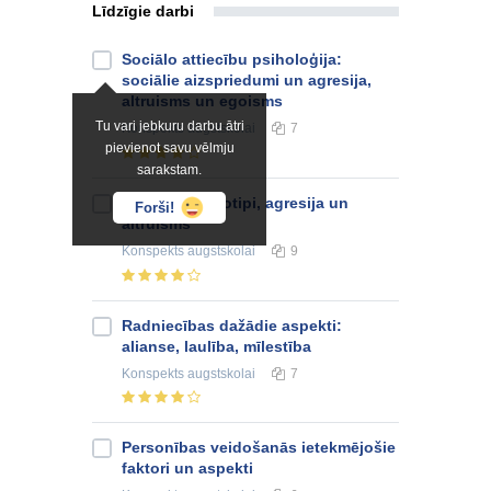
Līdzīgie darbi
Sociālo attiecību psiholoģija:
sociālie aizspriedumi un agresija,
altruisms un egoisms
Tu vari jebkuru darbu ātri
Konspekts
augstskolai
7
pievienot savu vēlmju
sarakstam.
Sociālie stereotipi, agresija un
Forši!
altruisms
Konspekts
augstskolai
9
Radniecības dažādie aspekti:
alianse, laulība, mīlestība
Konspekts
augstskolai
7
Personības veidošanās ietekmējošie
faktori un aspekti