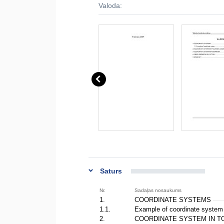
Valoda:
Saturs
Nr.
Sadaļas nosaukums
1.
COORDINATE SYSTEMS
1.1.
Example of coordinate syste
2.
COORDINATE SYSTEM IN T