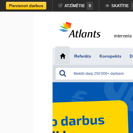
Pievienot darbus
ATZĪMĒTIE
0
SKATĪTIE
interneta 
Referāts
Konspekts
D