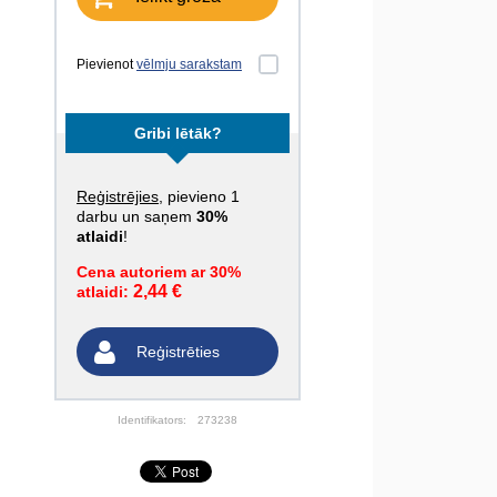
Pievienot
vēlmju sarakstam
Gribi lētāk?
Reģistrējies
, pievieno 1
darbu un saņem
30%
atlaidi
!
Cena autoriem ar 30%
2,44 €
atlaidi:
Reģistrēties
Identifikators:
273238