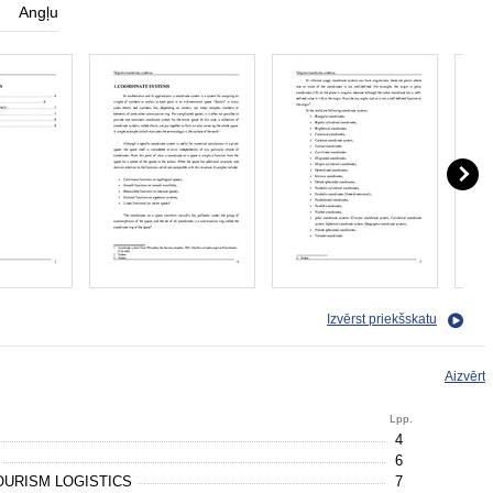
Angļu
Izvērst priekšskatu
Aizvērt
Lpp.
4
m
6
OURISM LOGISTICS
7