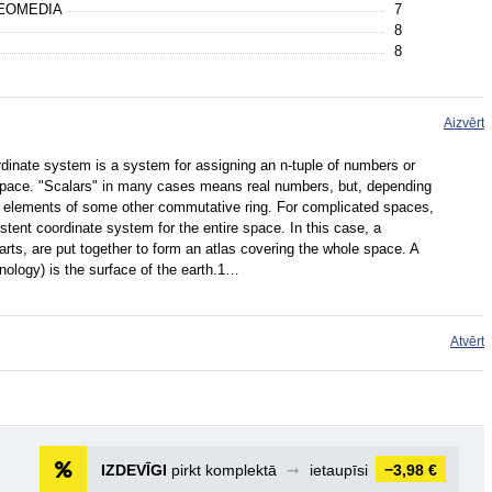
GEOMEDIA
7
8
8
Aizvērt
rdinate system is a system for assigning an n-tuple of numbers or
 space. "Scalars" in many cases means real numbers, but, depending
elements of some other commutative ring. For complicated spaces,
istent coordinate system for the entire space. In this case, a
arts, are put together to form an atlas covering the whole space. A
ology) is the surface of the earth.1…
Atvērt
IZDEVĪGI
pirkt komplektā
➞
ietaupīsi
−3,98 €