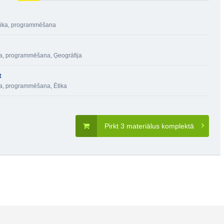
onika, programmēšana
ika, programmēšana
,
Ģeogrāfija
t
ika, programmēšana
,
Ētika
Pirkt 3 materiālus komplektā