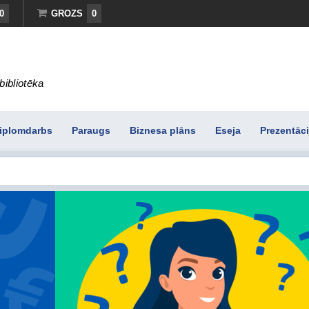
0
GROZS
0
bibliotēka
iplomdarbs
Paraugs
Biznesa plāns
Eseja
Prezentāci