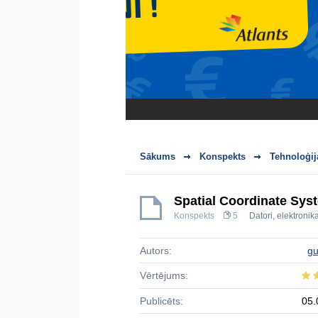
Sākums
Konspekts
Tehnoloģij
Spatial Coordinate Sys
Konspekts
5
Datori, elektron
Autors:
g
Vērtējums:
Publicēts:
05.