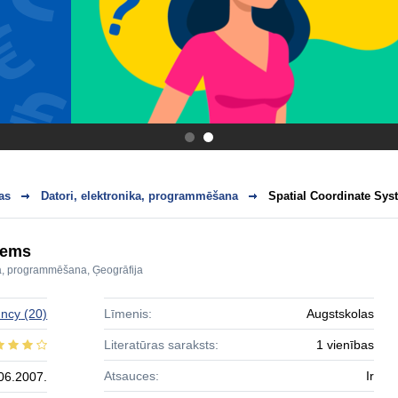
.
.
as
Datori, elektronika, programmēšana
Spatial Coordinate Sys
tems
ika, programmēšana
,
Ģeogrāfija
uncy
(20)
Līmenis:
Augstskolas
Literatūras saraksts:
1 vienības
Atsauces:
Ir
06.2007.