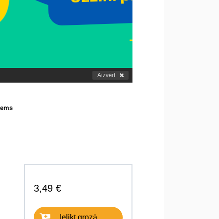
Aizvērt
tems
3,49 €
Ielikt grozā