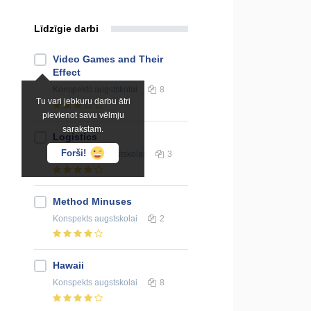
Līdzīgie darbi
Video Games and Their
Effect
Konspekts
augstskolai
8
Tu vari jebkuru darbu ātri
pievienot savu vēlmju
sarakstam.
Logistics
Forši!
Prezentācija
augstskolai
3
Method Minuses
Konspekts
augstskolai
2
Hawaii
Konspekts
augstskolai
8