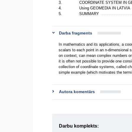
3.
COORDINATE SYSTEM IN 
4.
Using GEOMEDIA IN LATVIA
5.
SUMMARY
Darba fragments
In mathematics and its applications, a coo
scalars to each point in an n-dimensional
on context, can mean complex numbers or 
it is often not possible to provide one cons
collection of coordinate systems, called ch
simple example (which motivates the termin
Autora komentārs
Darbu komplekts: