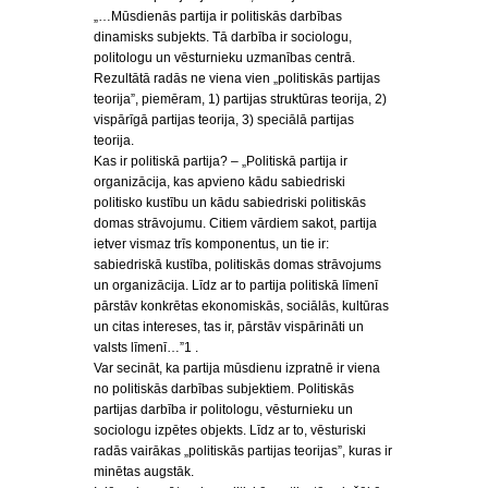
„…Mūsdienās partija ir politiskās darbības
dinamisks subjekts. Tā darbība ir sociologu,
politologu un vēsturnieku uzmanības centrā.
Rezultātā radās ne viena vien „politiskās partijas
teorija”, piemēram, 1) partijas struktūras teorija, 2)
vispārīgā partijas teorija, 3) speciālā partijas
teorija.
Kas ir politiskā partija? – „Politiskā partija ir
organizācija, kas apvieno kādu sabiedriski
politisko kustību un kādu sabiedriski politiskās
domas strāvojumu. Citiem vārdiem sakot, partija
ietver vismaz trīs komponentus, un tie ir:
sabiedriskā kustība, politiskās domas strāvojums
un organizācija. Līdz ar to partija politiskā līmenī
pārstāv konkrētas ekonomiskās, sociālās, kultūras
un citas intereses, tas ir, pārstāv vispārināti un
valsts līmenī…”1 .
Var secināt, ka partija mūsdienu izpratnē ir viena
no politiskās darbības subjektiem. Politiskās
partijas darbība ir politologu, vēsturnieku un
sociologu izpētes objekts. Līdz ar to, vēsturiski
radās vairākas „politiskās partijas teorijas”, kuras ir
minētas augstāk.