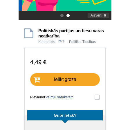
Aizvērt
.
.
Politiskās partijas un tiesu varas
neatkarība
Konspekts
7
Politika
,
Tiesības
4,49 €
Ielikt grozā
Pievienot
vēlmju sarakstam
Gribi lētāk?