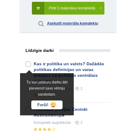
Pirkt 3 materiālus komplektā
Apskatīt materiālu komplektu
Līdzīgie darbi
Kas ir politika un valsts? Dažādās
politikas definīcijas un varas
jēdziens kā politikas centrālais
jēdziens
Tu vari jebkuru darbu ātri
pievienot savu vēlmju
Konspekts
augstskolai
2
sarakstam.
Forši!
Politiskās partijas Centrāl-
Austrumeiropā
Konspekts
augstskolai
2