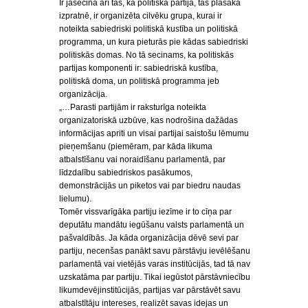
Ir jāsecina arī tas, ka politiskā partija, tās plašākā
izpratnē, ir organizēta cilvēku grupa, kurai ir
noteikta sabiedriski politiskā kustība un politiskā
programma, un kura pieturās pie kādas sabiedriski
politiskās domas. No tā secinams, ka politiskās
partijas komponenti ir: sabiedriskā kustība,
politiskā doma, un politiskā programma jeb
organizācija.
„…Parasti partijām ir raksturīga noteikta
organizatoriskā uzbūve, kas nodrošina dažādas
informācijas apriti un visai partijai saistošu lēmumu
pieņemšanu (piemēram, par kāda likuma
atbalstīšanu vai noraidīšanu parlamentā, par
līdzdalību sabiedriskos pasākumos,
demonstrācijās un piketos vai par biedru naudas
lielumu).
Tomēr vissvarīgāka partiju iezīme ir to cīņa par
deputātu mandātu iegūšanu valsts parlamentā un
pašvaldībās. Ja kāda organizācija dēvē sevi par
partiju, necenšas panākt savu pārstāvju ievēlēšanu
parlamentā vai vietējās varas institūcijās, tad tā nav
uzskatāma par partiju. Tikai iegūstot pārstāvniecību
likumdevējinstitūcijās, partijas var pārstāvēt savu
atbalstītāju intereses, realizēt savas idejas un