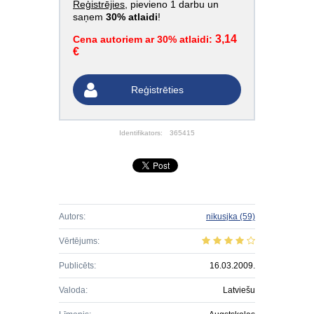
Reģistrējies
, pievieno 1 darbu un
saņem
30% atlaidi
!
3,14
Cena autoriem ar 30% atlaidi:
€
Reģistrēties
Identifikators:
365415
Autors:
nikusjka
(59)
Vērtējums:
Publicēts:
16.03.2009.
Valoda:
Latviešu