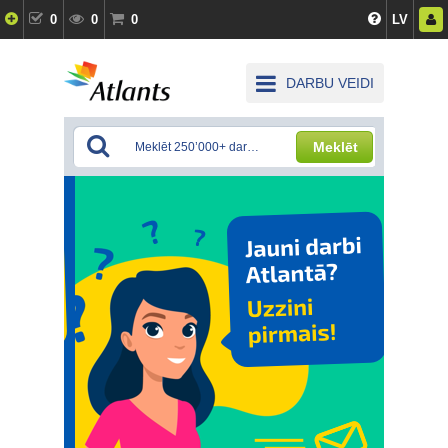
0
0
0
LV
DARBU VEIDI
Meklēt