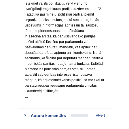
ietekmēt valsts politiku, t.i. veikt vienu no
svarīgākajiem jebkuras partijas uzdevumiem…”2 .
Tātad, kā jau minēju, politiskai partijai piemīt
organizatorisks raksturs, no kā secinams, ka tās
uzdevums ir informācijas aprites un tai saistošu
lēmumu pieņemšanas nodrošināšana.
Ir jāsecina arī tas, ka par vissvarīgāko partijas
iezīmi atzīmē tās cīņu par parlamenta vai
pašvaldības deputātu mandātu, kas apliecinātu
deputāta darbības apjomu un likumiskumu. No tā
secinams, ka šī cīna par deputātu mandātu faktiski
ir politiskās partijas neatņemama funkcija, tādējādi
pierādot tās politiskās partijas statusu. Tomēr
atbalstīt sabiedrības intereses, īstenot savu
mēŗķus, kā arī ietekmēt valsts politiku, tā var tikai ar
pārstāvniecības iegūšanu parlamentā un citās
likumdevējinstitūcijās.
…
Autora komentārs
Atvērt