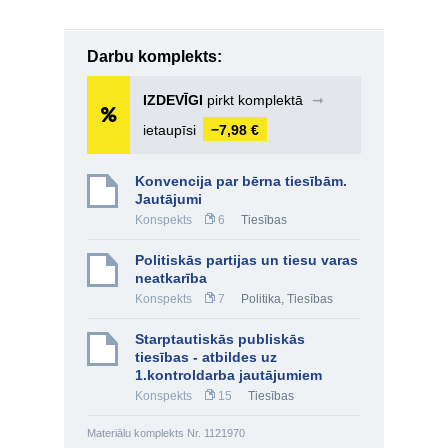
Darbu komplekts:
IZDEVĪGI
pirkt komplektā
➞
ietaupīsi
−7,98 €
Konvencija par bērna tiesībām.
Jautājumi
Konspekts
6
Tiesības
Politiskās partijas un tiesu varas
neatkarība
Konspekts
7
Politika
,
Tiesības
Starptautiskās publiskās
tiesības - atbildes uz
1.kontroldarba jautājumiem
Konspekts
15
Tiesības
Materiālu komplekts Nr. 1121970