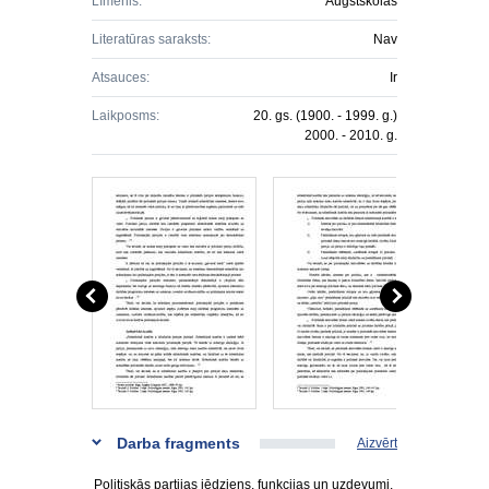
Līmenis:
Augstskolas
Literatūras saraksts:
Nav
Atsauces:
Ir
Laikposms:
20. gs. (1900. - 1999. g.)
2000. - 2010. g.
Darba fragments
Aizvērt
Politiskās partijas jēdziens, funkcijas un uzdevumi.