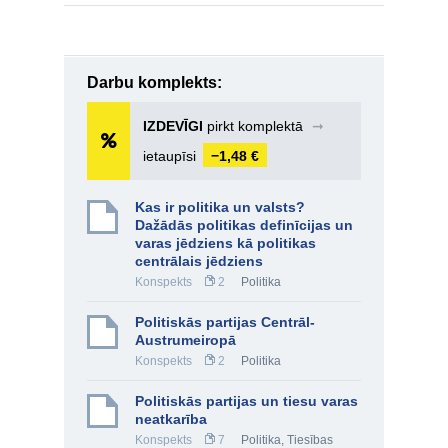
Darbu komplekts:
IZDEVĪGI
pirkt komplektā
➞
ietaupīsi
−1,48 €
Kas ir politika un valsts?
Dažādās politikas definīcijas un
varas jēdziens kā politikas
centrālais jēdziens
Konspekts
2
Politika
Politiskās partijas Centrāl-
Austrumeiropā
Konspekts
2
Politika
Politiskās partijas un tiesu varas
neatkarība
Konspekts
7
Politika
,
Tiesības