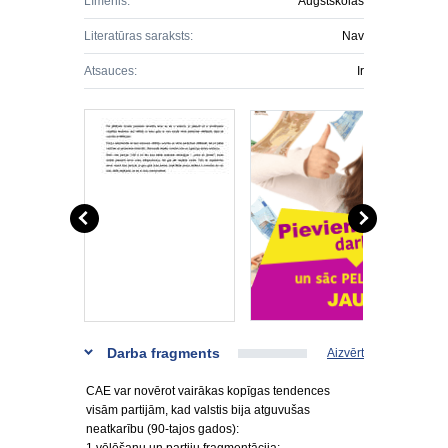
Līmenis:
Augstskolas
Literatūras saraksts:
Nav
Atsauces:
Ir
Darba fragments
Aizvērt
CAE var novērot vairākas kopīgas tendences
visām partijām, kad valstis bija atguvušas
neatkarību (90-tajos gados):