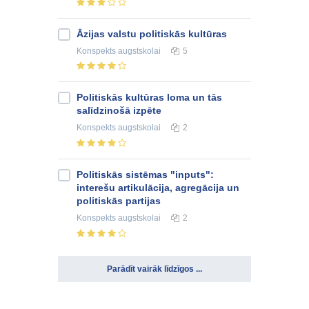
Āzijas valstu politiskās kultūras
Konspekts
augstskolai
5
Politiskās kultūras loma un tās
salīdzinošā izpēte
Konspekts
augstskolai
2
Politiskās sistēmas "inputs":
interešu artikulācija, agregācija un
politiskās partijas
Konspekts
augstskolai
2
Parādīt vairāk līdzīgos ...