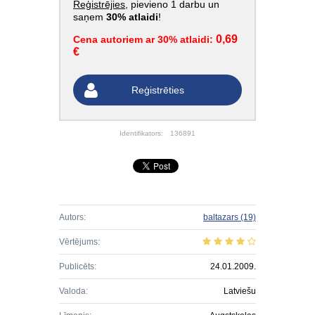
Reģistrējies
, pievieno 1 darbu un
saņem
30% atlaidi
!
0,69
Cena autoriem ar 30% atlaidi:
€
Reģistrēties
Identifikators:
136891
Autors:
baltazars
(19)
Vērtējums:
Publicēts:
24.01.2009.
Valoda:
Latviešu