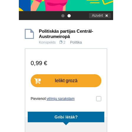
Aizvērt
.
.
Politiskās partijas Centrāl-
Austrumeiropā
Konspekts
2
Politika
0,99 €
Ielikt grozā
Pievienot
vēlmju sarakstam
Gribi lētāk?