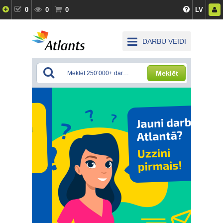
0
0
0
LV
DARBU VEIDI
Meklēt