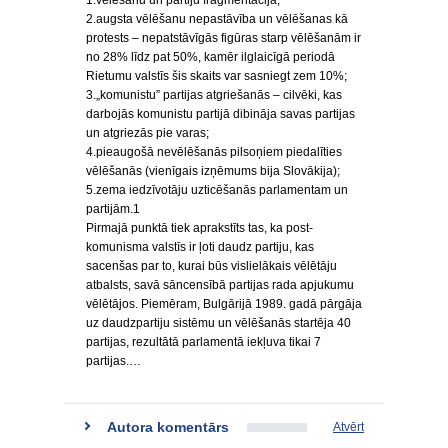
1.vēlēšanu un partiju fragmentācija;
2.augsta vēlēšanu nepastāvība un vēlēšanas kā
protests – nepatstāvīgās figūras starp vēlēšanām ir
no 28% līdz pat 50%, kamēr ilglaicīgā periodā
Rietumu valstīs šis skaits var sasniegt zem 10%;
3.„komunistu” partijas atgriešanās – cilvēki, kas
darbojās komunistu partijā dibināja savas partijas
un atgriezās pie varas;
4.pieaugošā nevēlēšanās pilsoņiem piedalīties
vēlēšanās (vienīgais izņēmums bija Slovākija);
5.zema iedzīvotāju uzticēšanās parlamentam un
partijām.1
Pirmajā punktā tiek aprakstīts tas, ka post-
komunisma valstīs ir ļoti daudz partiju, kas
sacenšas par to, kurai būs vislielākais vēlētāju
atbalsts, savā sāncensībā partijas rada apjukumu
vēlētājos. Piemēram, Bulgārijā 1989. gadā pārgāja
uz daudzpartiju sistēmu un vēlēšanās startēja 40
partijas, rezultātā parlamentā iekļuva tikai 7
partijas.…
Autora komentārs
Atvērt