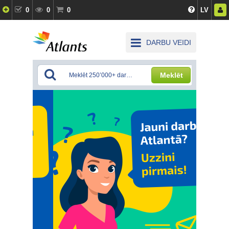
0
0
0
LV
DARBU VEIDI
Meklēt