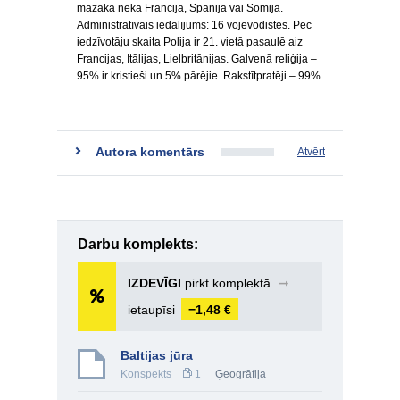
mazāka nekā Francija, Spānija vai Somija.
Administratīvais iedalījums: 16 vojevodistes. Pēc
iedzīvotāju skaita Polija ir 21. vietā pasaulē aiz
Francijas, Itālijas, Lielbritānijas. Galvenā reliģija –
95% ir kristieši un 5% pārējie. Rakstītpratēji – 99%.
…
Autora komentārs
Atvērt
Darbu komplekts:
IZDEVĪGI
pirkt komplektā
➞
ietaupīsi
−1,48 €
Baltijas jūra
Konspekts
1
Ģeogrāfija