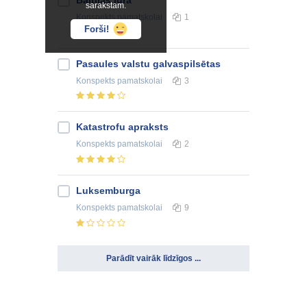
sarakstam.
Konspekts
pamatskolai
1
Forši!
Pasaules valstu galvaspilsētas
Konspekts
pamatskolai
3
Katastrofu apraksts
Konspekts
pamatskolai
2
Luksemburga
Konspekts
pamatskolai
9
Parādīt vairāk līdzīgos ...