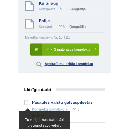
Kultūraugi
Konspekts
1
Ģeogrāfija
Polija
Konspekts
6
Ģeogrāfija
Materiālu komplekts Nr. 1147111
Pirkt 3 materiālus komplektā
Apskatīt materiālu komplektu
Līdzīgie darbi
Pasaules valstu galvaspilsētas
Konspekts
pamatskolai
3
Tu vari jebkuru darbu ātri
pievienot savu vēlmju
Baltijas jūra