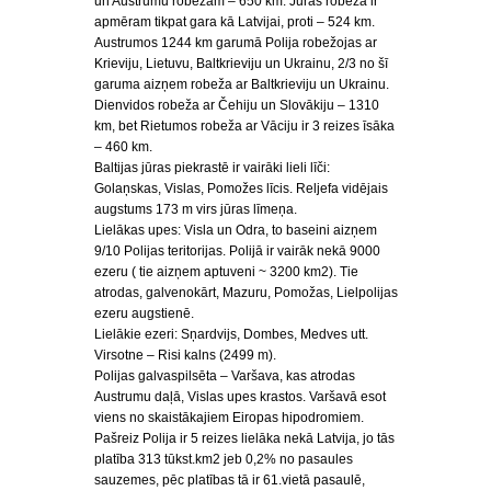
un Austrumu robežām – 650 km. Jūras robeža ir
apmēram tikpat gara kā Latvijai, proti – 524 km.
Austrumos 1244 km garumā Polija robežojas ar
Krieviju, Lietuvu, Baltkrieviju un Ukrainu, 2/3 no šī
garuma aizņem robeža ar Baltkrieviju un Ukrainu.
Dienvidos robeža ar Čehiju un Slovākiju – 1310
km, bet Rietumos robeža ar Vāciju ir 3 reizes īsāka
– 460 km.
Baltijas jūras piekrastē ir vairāki lieli līči:
Golaņskas, Vislas, Pomožes līcis. Reljefa vidējais
augstums 173 m virs jūras līmeņa.
Lielākas upes: Visla un Odra, to baseini aizņem
9/10 Polijas teritorijas. Polijā ir vairāk nekā 9000
ezeru ( tie aizņem aptuveni ~ 3200 km2). Tie
atrodas, galvenokārt, Mazuru, Pomožas, Lielpolijas
ezeru augstienē.
Lielākie ezeri: Sņardvijs, Dombes, Medves utt.
Virsotne – Risi kalns (2499 m).
Polijas galvaspilsēta – Varšava, kas atrodas
Austrumu daļā, Vislas upes krastos. Varšavā esot
viens no skaistākajiem Eiropas hipodromiem.
Pašreiz Polija ir 5 reizes lielāka nekā Latvija, jo tās
platība 313 tūkst.km2 jeb 0,2% no pasaules
sauzemes, pēc platības tā ir 61.vietā pasaulē,