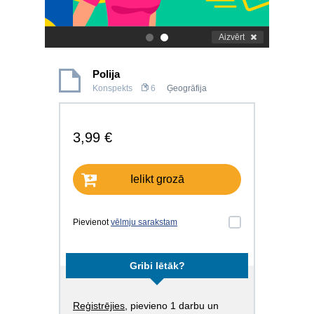
Aizvērt
.
.
Polija
Konspekts
6
Ģeogrāfija
3,99 €
Ielikt grozā
Pievienot
vēlmju sarakstam
Gribi lētāk?
Reģistrējies
, pievieno 1 darbu un