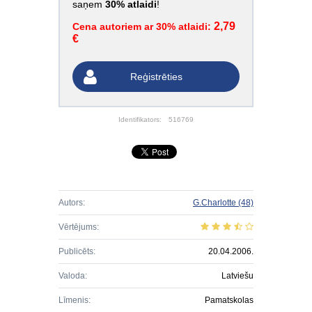
saņem
30% atlaidi
!
2,79
Cena autoriem ar 30% atlaidi:
€
Reģistrēties
Identifikators:
516769
Autors:
G.Charlotte
(48)
Vērtējums:
Publicēts:
20.04.2006.
Valoda:
Latviešu
Līmenis:
Pamatskolas