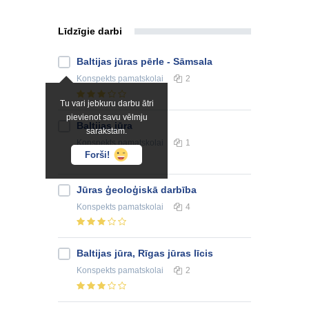
Līdzīgie darbi
Baltijas jūras pērle - Sāmsala
Konspekts
pamatskolai
2
Tu vari jebkuru darbu ātri
pievienot savu vēlmju
Baltijas jūra
sarakstam.
Konspekts
pamatskolai
1
Forši!
Jūras ģeoloģiskā darbība
Konspekts
pamatskolai
4
Baltijas jūra, Rīgas jūras līcis
Konspekts
pamatskolai
2