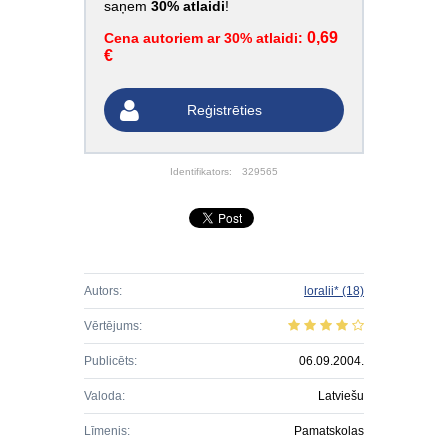
saņem
30% atlaidi
!
0,69
Cena autoriem ar 30% atlaidi:
€
Reģistrēties
Identifikators:
329565
Autors:
loralii*
(18)
Vērtējums:
Publicēts:
06.09.2004.
Valoda:
Latviešu
Līmenis:
Pamatskolas