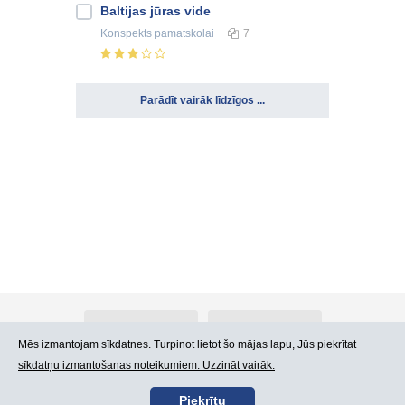
Baltijas jūras vide
Konspekts
pamatskolai
7
Parādīt vairāk līdzīgos ...
Par Atlants.lv
Reklāma
Mēs izmantojam sīkdatnes. Turpinot lietot šo mājas lapu, Jūs piekrītat
sīkdatņu izmantošanas noteikumiem. Uzzināt vairāk.
Kontakti
Lietošanas noteikumi
Piekrītu