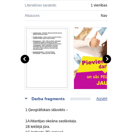
Literatūras saraksts:
1 vienības
Atsauces:
Nav
Darba fragments
Aizvērt
1.Ģeogrāfiskais stāvoklis –
1A Atlantijas okeāna sastāvdaļa.
1B Iekšējā jūra.