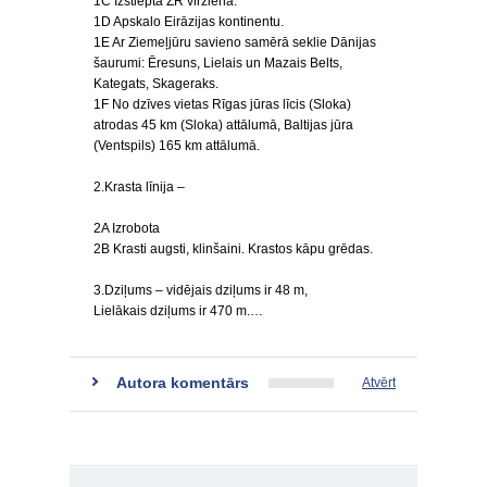
1C Izstiepta ZR virzienā.
1D Apskalo Eirāzijas kontinentu.
1E Ar Ziemeļjūru savieno samērā seklie Dānijas
šaurumi: Ēresuns, Lielais un Mazais Belts,
Kategats, Skageraks.
1F No dzīves vietas Rīgas jūras līcis (Sloka)
atrodas 45 km (Sloka) attālumā, Baltijas jūra
(Ventspils) 165 km attālumā.
2.Krasta līnija –
2A Izrobota
2B Krasti augsti, klinšaini. Krastos kāpu grēdas.
3.Dziļums – vidējais dziļums ir 48 m,
Lielākais dziļums ir 470 m.…
Autora komentārs
Atvērt