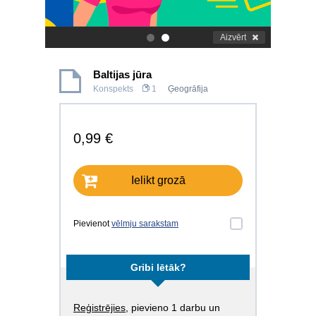
Aizvērt
.
.
Baltijas jūra
Konspekts
1
Ģeogrāfija
0,99 €
Ielikt grozā
Pievienot
vēlmju sarakstam
Gribi lētāk?
Reģistrējies
, pievieno 1 darbu un