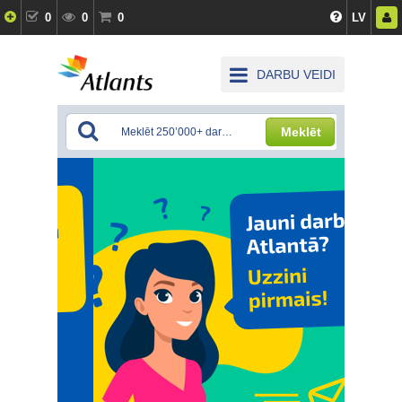
0
0
0
LV
DARBU VEIDI
Meklēt