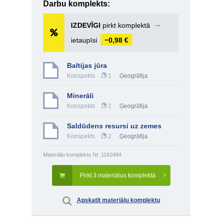
Darbu komplekts:
IZDEVĪGI
pirkt komplektā
➞
ietaupīsi
−0,98 €
Baltijas jūra
Konspekts
1
Ģeogrāfija
Minerāli
Konspekts
2
Ģeogrāfija
Saldūdens resursi uz zemes
Konspekts
2
Ģeogrāfija
Materiālu komplekts Nr. 1162494
Pirkt 3 materiālus komplektā
Apskatīt materiālu komplektu